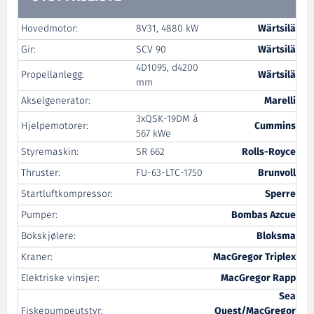
Hovedmotor:
8V31, 4880 kW
Wärtsilä
Gir:
SCV 90
Wärtsilä
4D1095, d4200
Propellanlegg:
Wärtsilä
mm
Akselgenerator:
Marelli
3xQSK-19DM á
Hjelpemotorer:
Cummins
567 kWe
Styremaskin:
SR 662
Rolls-Royce
Thruster:
FU-63-LTC-1750
Brunvoll
Startluftkompressor:
Sperre
Pumper:
Bombas Azcue
Bokskjølere:
Bloksma
Kraner:
MacGregor Triplex
Elektriske vinsjer:
MacGregor Rapp
Sea
Fiskepumpeutstyr:
Quest/MacGregor