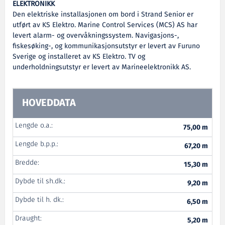
ELEKTRONIKK
Den elektriske installasjonen om bord i Strand Senior er
utført av KS Elektro. Marine Control Services (MCS) AS har
levert alarm- og overvåkningssystem. Navigasjons-,
fiskesøking-, og kommunikasjonsutstyr er levert av Furuno
Sverige og installeret av KS Elektro. TV og
underholdningsutstyr er levert av Marineelektronikk AS.
HOVEDDATA
Lengde o.a.:
75,00 m
Lengde b.p.p.:
67,20 m
Bredde:
15,30 m
Dybde til sh.dk.:
9,20 m
Dybde til h. dk.:
6,50 m
Draught:
5,20 m