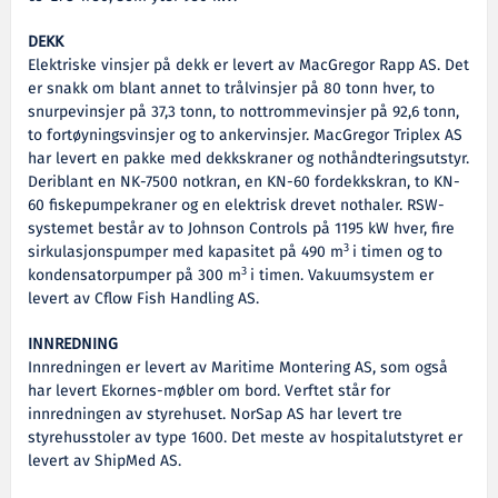
DEKK
Elektriske vinsjer på dekk er levert av MacGregor Rapp AS. Det
er snakk om blant annet to trålvinsjer på 80 tonn hver, to
snurpevinsjer på 37,3 tonn, to nottrommevinsjer på 92,6 tonn,
to fortøyningsvinsjer og to ankervinsjer. MacGregor Triplex AS
har levert en pakke med dekkskraner og nothåndteringsutstyr.
Deriblant en NK-7500 notkran, en KN-60 fordekkskran, to KN-
60 fiskepumpekraner og en elektrisk drevet nothaler. RSW-
systemet består av to Johnson Controls på 1195 kW hver, fire
3
sirkulasjonspumper med kapasitet på 490 m
i timen og to
3
kondensatorpumper på 300 m
i timen. Vakuumsystem er
levert av Cflow Fish Handling AS.
INNREDNING
Innredningen er levert av Maritime Montering AS, som også
har levert Ekornes-møbler om bord. Verftet står for
innredningen av styrehuset. NorSap AS har levert tre
styrehusstoler av type 1600. Det meste av hospitalutstyret er
levert av ShipMed AS.