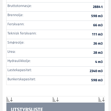
Bruttotonnasje:
2884 t
Brennolje:
598 m3
Ferskvann:
66 m3
Teknisk ferskvann:
111 m3
Smøreolje:
26 m3
Urea:
28 m3
Hydraulikkolje:
4 m3
Lastekapasitet:
2340 m3
Bunkerskapasitet:
598 m3
UTSTYRSLISTE