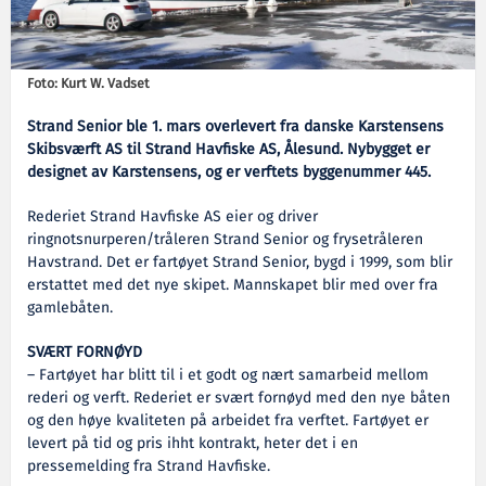
Foto: Kurt W. Vadset
Strand Senior ble 1. mars overlevert fra danske Karstensens
Skibsværft AS til Strand Havfiske AS, Ålesund. Nybygget er
designet av Karstensens, og er verftets byggenummer 445.
Rederiet Strand Havfiske AS eier og driver
ringnotsnurperen/tråleren Strand Senior og frysetråleren
Havstrand. Det er fartøyet Strand Senior, bygd i 1999, som blir
erstattet med det nye skipet. Mannskapet blir med over fra
gamlebåten.
SVÆRT FORNØYD
– Fartøyet har blitt til i et godt og nært samarbeid mellom
rederi og verft. Rederiet er svært fornøyd med den nye båten
og den høye kvaliteten på arbeidet fra verftet. Fartøyet er
levert på tid og pris ihht kontrakt, heter det i en
pressemelding fra Strand Havfiske.