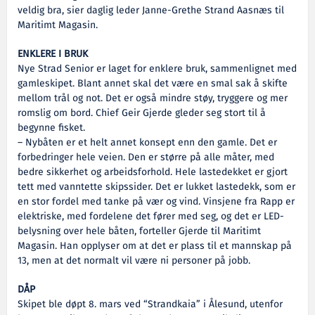
veldig bra, sier daglig leder Janne-Grethe Strand Aasnæs til
Maritimt Magasin.
ENKLERE I BRUK
Nye Strad Senior er laget for enklere bruk, sammenlignet med
gamleskipet. Blant annet skal det være en smal sak å skifte
mellom trål og not. Det er også mindre støy, tryggere og mer
romslig om bord. Chief Geir Gjerde gleder seg stort til å
begynne fisket.
– Nybåten er et helt annet konsept enn den gamle. Det er
forbedringer hele veien. Den er større på alle måter, med
bedre sikkerhet og arbeidsforhold. Hele lastedekket er gjort
tett med vanntette skipssider. Det er lukket lastedekk, som er
en stor fordel med tanke på vær og vind. Vinsjene fra Rapp er
elektriske, med fordelene det fører med seg, og det er LED-
belysning over hele båten, forteller Gjerde til Maritimt
Magasin. Han opplyser om at det er plass til et mannskap på
13, men at det normalt vil være ni personer på jobb.
DÅP
Skipet ble døpt 8. mars ved “Strandkaia” i Ålesund, utenfor