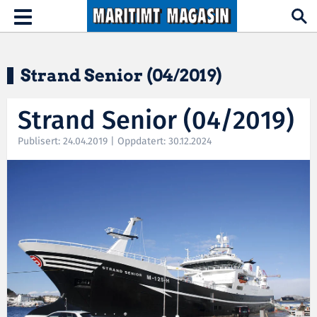
Hopp til hovedinnhold
Toggle
navigation
Strand Senior (04/2019)
Strand Senior (04/2019)
Publisert: 24.04.2019 | Oppdatert: 30.12.2024