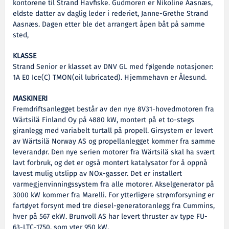
kontorene til Strand Havfiske. Gudmoren er Nikoline Aasnæs,
eldste datter av daglig leder i rederiet, Janne-Grethe Strand
Aasnæs. Dagen etter ble det arrangert åpen båt på samme
sted,
KLASSE
Strand Senior er klasset av DNV GL med følgende notasjoner:
1A E0 Ice(C) TMON(oil lubricated). Hjemmehavn er Ålesund.
MASKINERI
Fremdriftsanlegget består av den nye 8V31-hovedmotoren fra
Wärtsilä Finland Oy på 4880 kW, montert på et to-stegs
giranlegg med variabelt turtall på propell. Girsystem er levert
av Wärtsilä Norway AS og propellanlegget kommer fra samme
leverandør. Den nye serien motorer fra Wärtsilä skal ha svært
lavt forbruk, og det er også montert katalysator for å oppnå
lavest mulig utslipp av NOx-gasser. Det er installert
varmegjenvinningssystem fra alle motorer. Akselgenerator på
3000 kW kommer fra Marelli. For ytterligere strømforsyning er
fartøyet forsynt med tre diesel-generatoranlegg fra Cummins,
hver på 567 ekW. Brunvoll AS har levert thruster av type FU-
63-LTC-1750, som yter 950 kW.