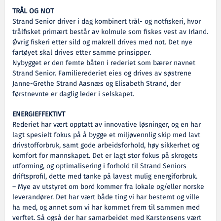
TRÅL OG NOT
Strand Senior driver i dag kombinert trål- og notfiskeri, hvor
trålfisket primært består av kolmule som fiskes vest av Irland.
Øvrig fiskeri etter sild og makrell drives med not. Det nye
fartøyet skal drives etter samme prinsipper.
Nybygget er den femte båten i rederiet som bærer navnet
Strand Senior. Familierederiet eies og drives av søstrene
Janne-Grethe Strand Aasnæs og Elisabeth Strand, der
førstnevnte er daglig leder i selskapet.
ENERGIEFFEKTIVT
Rederiet har vært opptatt av innovative løsninger, og en har
lagt spesielt fokus på å bygge et miljøvennlig skip med lavt
drivstofforbruk, samt gode arbeidsforhold, høy sikkerhet og
komfort for mannskapet. Det er lagt stor fokus på skrogets
utforming, og optimalisering i forhold til Strand Seniors
driftsprofil, dette med tanke på lavest mulig energiforbruk.
– Mye av utstyret om bord kommer fra lokale og/eller norske
leverandører. Det har vært både ting vi har bestemt og ville
ha med, og annet som vi har kommet frem til sammen med
verftet. Så også der har samarbeidet med Karstensens vært