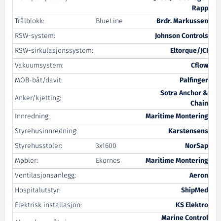
Rapp
Trålblokk:
BlueLine
Brdr. Markussen
RSW-system:
Johnson Controls
RSW-sirkulasjonssystem:
Eltorque/JCI
Vakuumsystem:
Cflow
MOB-båt/davit:
Palfinger
Sotra Anchor &
Anker/kjetting:
Chain
Innredning:
Maritime Montering
Styrehusinnredning:
Karstensens
Styrehusstoler:
3x1600
NorSap
Møbler:
Ekornes
Maritime Montering
Ventilasjonsanlegg:
Aeron
Hospitalutstyr:
ShipMed
Elektrisk installasjon:
KS Elektro
Marine Control