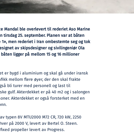
 Mandal ble overlevert til rederiet Aso Marine
an tirsdag 25. september. Planen var at båten
 1», men rederiet i Iran ombestemte seg og tok
esignet av skipsdesigner og sivilingeniør Ola
 båten ligger på mellom 15 og 16 millioner
et er bygd i aluminium og skal gå under iransk
afikk mellom flere øyer, der den skal frakte
gså bli turer med personell og last til
iske gulf. Akterdekket er på 40 m2 og i salongen
rsoner. Akterdekket er også forsterket med en
onn.
av typen 8V MTU2000 M72 CR, 720 kW, 2250
 hver på 2000 V, levert av Bertel O. Steen.
fixed propeller levert av Progress.