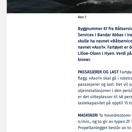
Aso 1
Byggnummer 67 fra Båtservice
Services i Bandar Abbas i Ir
skulle ha navnet «Båtservice
navnet «Aso1». Fartøyet er d
Lilloe-Olsen i Hyen. Verdi på
kroner.
PASSASJERER OG LAST
Fartøy
flagg. «Aso1» skal gå i rutetr
passasjerer og last. Det vil o
oljeinstallasjoner i den pers
er det sitteplasser til 48 pe
lastekapasitet på opptil 15 t
MASKINERI
To hovedmotorer 
o/min., og to gir av typen ZF
Propellanlegget består av to 