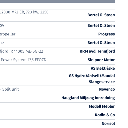
2000 M72 CR, 720 kW, 2250
Bertel O. Steen
00V
Bertel O. Steen
propeller
Progress
ne
Bertel O. Steen
fjord JR 1.100S ME-SG-22
RRM avd. Tennfjord
 Power System 17,5 EFOZD
Sleipner Motor
AS Elektriske
GS Hydro/Ahlsell/Mandal
Slangeservice
- Split unit
Novenco
Haugland Miljø og Innredning
Modell Møbler
Rodin & Co
Norisol