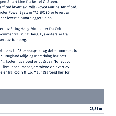
pen Smart Line fra Bertel O. Steen.
nfjord levert av Rolls-Royce Marine Tennfjord.
holer Power System 17,5 EFOZD er levert av
 har levert alarmanlegget Selco.
ert av Erling Haug. Vinduer er fra Colt
 kommer fra Erling Haug. Lyskastere er fra
vert av Tranberg.
t plass til 48 passasjerer og det er innredet to
r. Haugland Miljø og Innredning har hatt
». Isoleringsarbeid er utført av Norisol og
 Libra Plast. Passasjerstolene er levert av
e er fra Rodin & Co. Malingsarbeid har Tor
23,81 m