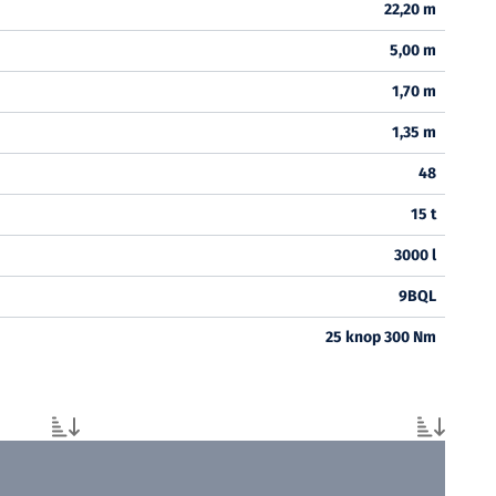
22,20 m
5,00 m
1,70 m
1,35 m
48
15 t
3000 l
9BQL
25 knop 300 Nm