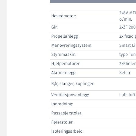
2x8V MTU
Hovedmotor:
o/min.
Gir:
2xZF 20
Propellanlegg:
2x fixed 
Manøvreringssystem:
Smart Li
Styremaskin:
type Ten
Hjelpemotorer:
2xKholer
Alarmanlegg:
Selco
Rør, slanger, kuplinger:
Ventilasjonsanlegg:
Luft-luft
Innredning:
Passasjerstoler:
Førerstoler:
Isoleringsarbeid: