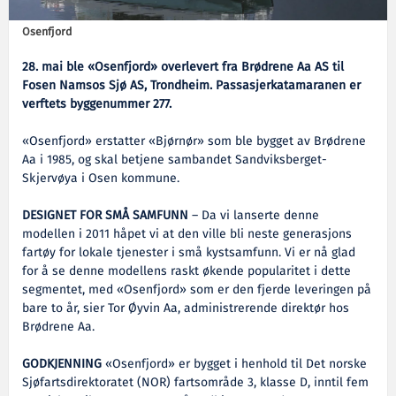
Osenfjord
28. mai ble «Osenfjord» overlevert fra Brødrene Aa AS til
Fosen Namsos Sjø AS, Trondheim. Passasjerkatamaranen er
verftets byggenummer 277.
«Osenfjord» erstatter «Bjørnør» som ble bygget av Brødrene
Aa i 1985, og skal betjene sambandet Sandviksberget-
Skjervøya i Osen kommune.
DESIGNET FOR SMÅ SAMFUNN
– Da vi lanserte denne
modellen i 2011 håpet vi at den ville bli neste generasjons
fartøy for lokale tjenester i små kystsamfunn. Vi er nå glad
for å se denne modellens raskt økende popularitet i dette
segmentet, med «Osenfjord» som er den fjerde leveringen på
bare to år, sier Tor Øyvin Aa, administrerende direktør hos
Brødrene Aa.
GODKJENNING
«Osenfjord» er bygget i henhold til Det norske
Sjøfartsdirektoratet (NOR) fartsområde 3, klasse D, inntil fem