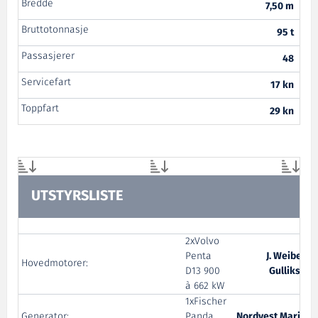
Bredde
7,50 m
Bruttotonnasje
95 t
Passasjerer
48
Servicefart
17 kn
Toppfart
29 kn
UTSTYRSLISTE
2xVolvo
Penta
J. Weiberg
Hovedmotorer:
D13 900
Gulliksen
à 662 kW
1xFischer
Generator:
Panda
Nordvest Marine