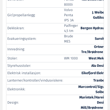
8000i
Volvo
J. Weiberg
Gir/propellanlegg:
Penta
Gulliksen
IPS 3A
Palfinger
Dekkskran:
Bergen Hydraulic
4,5 tm
Brude
Evakueringsystem:
Survitec
MES
Ortnevik
Innredning:
Tre/Brødrene Aa
Stoler:
WM 1000
West Mekan
Styrehusstoler:
Alu Design
Elektrisk installasjon:
Eikefjord Elektro
Lanterner/kontroller/vindusviskere:
Tranberg
Marcontrol/Sigurd
Elektronikk:
Solberg
Marintek/Hareide
Design:
Design
Mill/Brødrene Aa