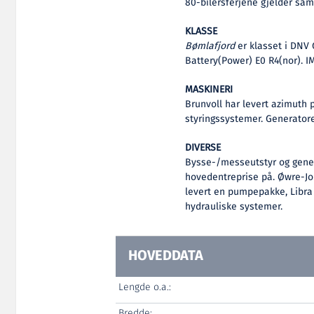
80-bilersferjene gjelder s
KLASSE
Bømlafjord
er klasset i DNV 
Battery(Power) E0 R4(nor). 
MASKINERI
Brunvoll har levert azimuth
styringssystemer. Generatore
DIVERSE
Bysse-/messeutstyr og gener
hovedentreprise på. Øwre-John
levert en pumpepakke, Libra P
hydrauliske systemer.
HOVEDDATA
Lengde o.a.:
Bredde: