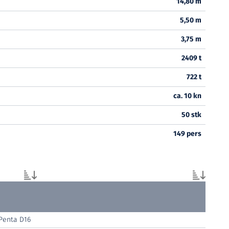
14,80 m
5,50 m
3,75 m
2409 t
722 t
ca. 10 kn
50 stk
149 pers
Penta D16