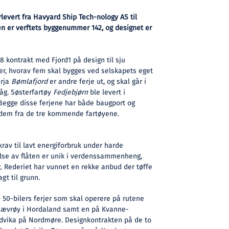
rlevert fra Havyard Ship Tech-nology AS til
jen er verftets byggenummer 142, og designet er
8 kontrakt med Fjord1 på design til sju
jer, hvorav fem skal bygges ved selskapets eget
erja
Bømlafjord
er andre ferje ut, og skal går i
g. Søsterfartøy
Fedjebjørn
ble levert i
egge disse ferjene har både baugport og
r dem fra de tre kommende fartøyene.
 krav til lavt energiforbruk under harde
else av flåten er unik i verdenssammenheng,
. Rederiet har vunnet en rekke anbud der tøffe
agt til grunn.
 50-bilers ferjer som skal operere på rutene
ævrøy i Hordaland samt en på Kvanne-
dvika på Nordmøre. Designkontrakten på de to