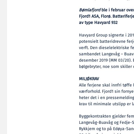
Bømlafjord
ble i februar ove
Fjord1 ASA, Florø. Batterifer
av type Havyard 932
Havyard Group signerte i 201
potensielt batteridrevne fer
verft. Den dieselelektriske f
sambandet Langevåg – Buavå
desember 2019 (MM 03/20). B
bølgebryter, noe som skille
MILJØKRAV
Alle ferjene skal innfri tøffe
værforhold. Fjord1 sin forny
heter det i en pressemelding
krav til minimale utslipp er l
Byggekontrakten gjelder fem
Langevåg-Buavåg og Fedje-S
Rykkjem og to på Edøya-San