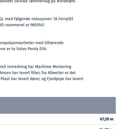
ambandet Seivika-Tømmervåg på Nordmøre.
GL med følgende notasjoner: 1A Ferry(B)
IMO-nummeret er 9855147.
 propulsjonsenheter med tilhørende
ne er to Volvo Penta D16.
ell innredning har Maritime Montering
sen har levert filter, fra Allweiler er det
last har levert dører, og Fjordpipe har levert
67,20 m