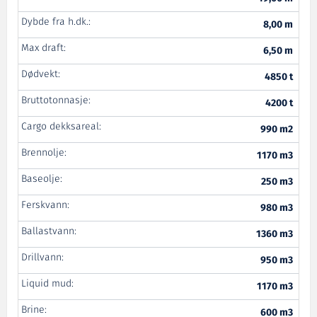
Dybde fra h.dk.:
8,00 m
Max draft:
6,50 m
Dødvekt:
4850 t
Bruttotonnasje:
4200 t
Cargo dekksareal:
990 m2
Brennolje:
1170 m3
Baseolje:
250 m3
Ferskvann:
980 m3
Ballastvann:
1360 m3
Drillvann:
950 m3
Liquid mud:
1170 m3
Brine:
600 m3