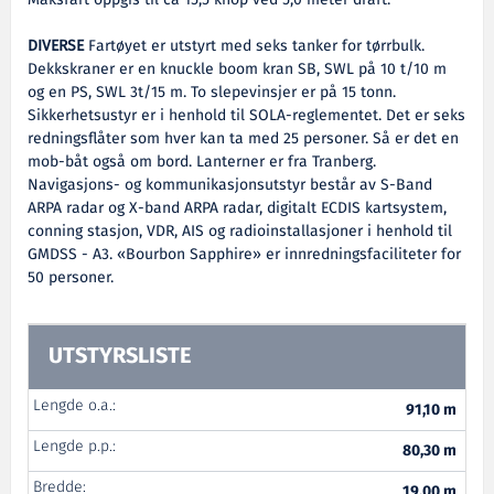
Maksfart oppgis til ca 15,5 knop ved 5,0 meter draft.
DIVERSE
Fartøyet er utstyrt med seks tanker for tørrbulk.
Dekkskraner er en knuckle boom kran SB, SWL på 10 t/10 m
og en PS, SWL 3t/15 m. To slepevinsjer er på 15 tonn.
Sikkerhetsustyr er i henhold til SOLA-reglementet. Det er seks
redningsflåter som hver kan ta med 25 personer. Så er det en
mob-båt også om bord. Lanterner er fra Tranberg.
Navigasjons- og kommunikasjonsutstyr består av S-Band
ARPA radar og X-band ARPA radar, digitalt ECDIS kartsystem,
conning stasjon, VDR, AIS og radioinstallasjoner i henhold til
GMDSS - A3. «Bourbon Sapphire» er innredningsfaciliteter for
50 personer.
UTSTYRSLISTE
Lengde o.a.:
91,10 m
Lengde p.p.:
80,30 m
Bredde:
19,00 m