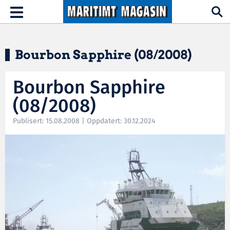
Hopp til hovedinnhold
Toggle
navigation
Bourbon Sapphire (08/2008)
Bourbon Sapphire
(08/2008)
Publisert: 15.08.2008 | Oppdatert: 30.12.2024