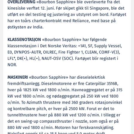
OVERLEVERING
«Bourbon Sapphire» ble overleverte fra det
kinesiske verftet 12. juni. Før skipet gikk til Singapore, ble det
utført en del testing og justering av utstyret om bord. Fartøyet
har en toårs charterkontrakt med Reliance, med base på
østkysten av India.
KLASSENOTASJON
«Bourbon Sapphire» har følgende
klassenotasjon i Det Norske Veritas: +1A1, SF, Supply Vessel,
E0, DYNPOS-AUTR, OILREC, Fire Fighter 1, CLEAN, COMF-V(3),
LFL*, DK(+), HL(+), NAUT-OSV (SOC). Fartøyet blir registert i
NOR.
MASKINERI
«Bourbon Sapphire» har dieselelekrtisk
fremdriftsanlegg. Dieselmotorene er fire Caterpillar 3516B,
hver på 1825 kW ved 1800 o/min. Havneaggregatet er på 315
kW ved 1800 o/min. og nødaggregatet på 250 kW ved 1800
o/min. To Azimuth thrustere med 360 graders rotasjonvinkel
og kontrelbare pitch, er hver på 2500 kW. Forut er det to
tunnelthrustere hver på 880 kW ved 1200 o/min. I tillegg er
det en swing-up compassthruster i nozzle, som også er på
880 kW ved 1800 o/min. Motoren har ferskvannskjøling.