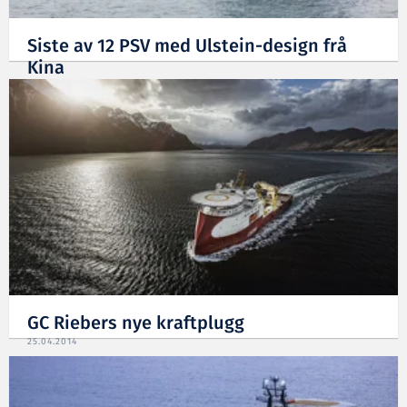
Siste av 12 PSV med Ulstein-design frå
Kina
06.11.2014
GC Riebers nye kraftplugg
25.04.2014