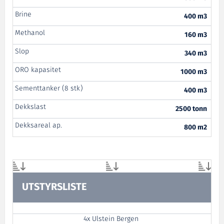
Brine
400 m3
Methanol
160 m3
Slop
340 m3
ORO kapasitet
1000 m3
Sementtanker (8 stk)
400 m3
Dekkslast
2500 tonn
Dekksareal ap.
800 m2
UTSTYRSLISTE
4x Ulstein Bergen