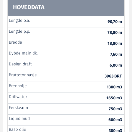
HOVEDDATA
Lengde o.a.
90,70 m
Lengde p.p.
78,80 m
Bredde
18,80 m
Dybde main dk.
7,60 m
Design draft
6,00 m
Bruttotonnasje
3963 BRT
Brennolje
1300 m3
Drillwater
1650 m3
Ferskvann
750 m3
Liquid mud
600 m3
Base olje
300 m3