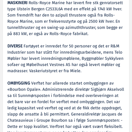
MASKINERI
Rolls-Royce Marine har levert fire stk genratorsett
type Ulstein Bergen C2533L6A med en effekt på 1740 kW hver.
Som fremdrift har den to azipull thrustere også fra Rolls-
Royce Marine, som er frekvensstyrte og på 2500 kW hver. En
tunnelthruster og en swing-up azimuththruster, som begge er
på 883 kW, er også av Rolls-Royce fabrikat.
DIVERSE
Fartøyet er innredet for 50 personer og det er R&M
Industrier som har stått for innredningsarbeidene, mens Telo
Møbler har levert innredningsmøblene, Byggmøbler Sykkylven
sofaer og Møbelhuset Vestnes AS har også levert møbler og
madrasser. Vaskeriutstyret er fra Miele.
OMBYGGING
Verftet har allerede startet ombyggingen av
«Bourbon Opale». Administrerende direktør Sigbjørn Akselvoll
sa til Sunnmørsposten i forbindelse med overleveringen at
det bare var en fordel for verftet med ombyggingen. Det var
ledig kapasitet ved verftet og ved at de fikk dette oppdraget,
slapp de ansatte å bli permittert. Generaldirektør Jacques de
Chateauvieux i Groupe Bourbon sa i følge Sunnmørsposten: -
Dette er topp kvalitet. Verftret har også vært svært fleksibelt.