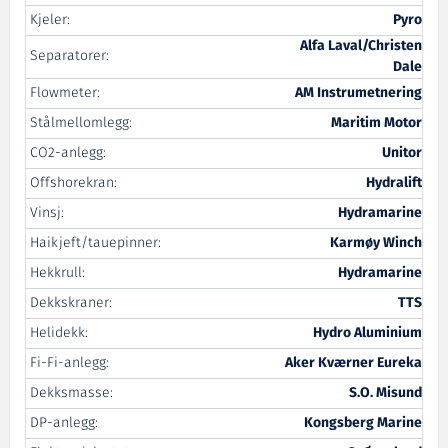
Kjeler:
Pyro
Alfa Laval/Christen
Separatorer:
Dale
Flowmeter:
AM Instrumetnering
Stålmellomlegg:
Maritim Motor
CO2-anlegg:
Unitor
Offshorekran:
Hydralift
Vinsj:
Hydramarine
Haikjeft/tauepinner:
Karmøy Winch
Hekkrull:
Hydramarine
Dekkskraner:
TTS
Helidekk:
Hydro Aluminium
Fi-Fi-anlegg:
Aker Kværner Eureka
Dekksmasse:
S.O. Misund
DP-anlegg:
Kongsberg Marine