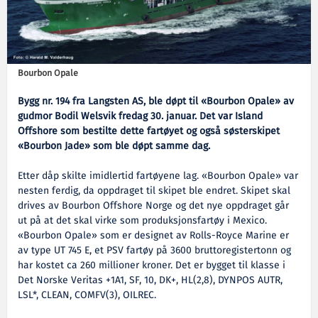
Bourbon Opale
Bygg nr. 194 fra Langsten AS, ble døpt til «Bourbon Opale» av
gudmor Bodil Welsvik fredag 30. januar. Det var Island
Offshore som bestilte dette fartøyet og også søsterskipet
«Bourbon Jade» som ble døpt samme dag.
Etter dåp skilte imidlertid fartøyene lag. «Bourbon Opale» var
nesten ferdig, da oppdraget til skipet ble endret. Skipet skal
drives av Bourbon Offshore Norge og det nye oppdraget går
ut på at det skal virke som produksjonsfartøy i Mexico.
«Bourbon Opale» som er designet av Rolls-Royce Marine er
av type UT 745 E, et PSV fartøy på 3600 bruttoregistertonn og
har kostet ca 260 millioner kroner. Det er bygget til klasse i
Det Norske Veritas +1A1, SF, 10, DK+, HL(2,8), DYNPOS AUTR,
LSL*, CLEAN, COMFV(3), OILREC.