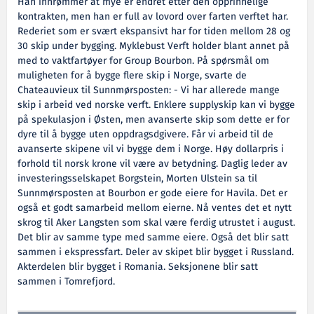
Han innrømmer at mye er endret etter den opprinnelige
kontrakten, men han er full av lovord over farten verftet har.
Rederiet som er svært ekspansivt har for tiden mellom 28 og
30 skip under bygging. Myklebust Verft holder blant annet på
med to vaktfartøyer for Group Bourbon. På spørsmål om
muligheten for å bygge flere skip i Norge, svarte de
Chateauvieux til Sunnmørsposten: - Vi har allerede mange
skip i arbeid ved norske verft. Enklere supplyskip kan vi bygge
på spekulasjon i Østen, men avanserte skip som dette er for
dyre til å bygge uten oppdragsdgivere. Får vi arbeid til de
avanserte skipene vil vi bygge dem i Norge. Høy dollarpris i
forhold til norsk krone vil være av betydning. Daglig leder av
investeringsselskapet Borgstein, Morten Ulstein sa til
Sunnmørsposten at Bourbon er gode eiere for Havila. Det er
også et godt samarbeid mellom eierne. Nå ventes det et nytt
skrog til Aker Langsten som skal være ferdig utrustet i august.
Det blir av samme type med samme eiere. Også det blir satt
sammen i ekspressfart. Deler av skipet blir bygget i Russland.
Akterdelen blir bygget i Romania. Seksjonene blir satt
sammen i Tomrefjord.