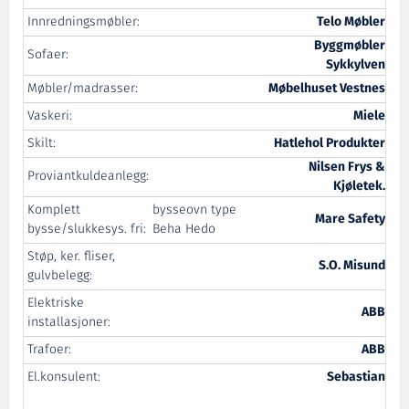
Innredningsmøbler:
Telo Møbler
Byggmøbler
Sofaer:
Sykkylven
Møbler/madrasser:
Møbelhuset Vestnes
Vaskeri:
Miele
Skilt:
Hatlehol Produkter
Nilsen Frys &
Proviantkuldeanlegg:
Kjøletek.
Komplett
bysseovn type
Mare Safety
bysse/slukkesys. fri:
Beha Hedo
Støp, ker. fliser,
S.O. Misund
gulvbelegg:
Elektriske
ABB
installasjoner:
Trafoer:
ABB
El.konsulent:
Sebastian