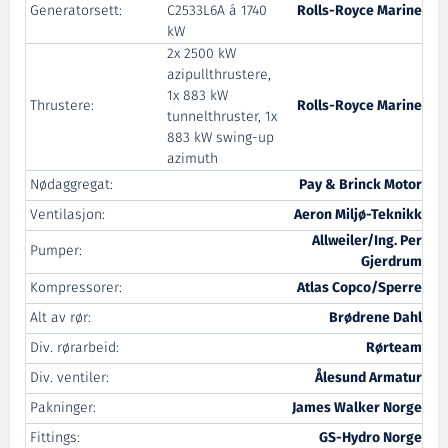
Generatorsett:
C2533L6A á 1740
Rolls-Royce Marine
kW
2x 2500 kW
azipullthrustere,
1x 883 kW
Thrustere:
Rolls-Royce Marine
tunnelthruster, 1x
883 kW swing-up
azimuth
Nødaggregat:
Pay & Brinck Motor
Ventilasjon:
Aeron Miljø-Teknikk
Allweiler/Ing. Per
Pumper:
Gjerdrum
Kompressorer:
Atlas Copco/Sperre
Alt av rør:
Brødrene Dahl
Div. rørarbeid:
Rørteam
Div. ventiler:
Ålesund Armatur
Pakninger:
James Walker Norge
Fittings:
GS-Hydro Norge