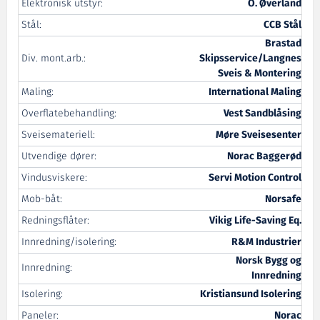
Elektronisk utstyr:
O. Øverland
Stål:
CCB Stål
Brastad
Div. mont.arb.:
Skipsservice/Langnes
Sveis & Montering
Maling:
International Maling
Overflatebehandling:
Vest Sandblåsing
Sveisemateriell:
Møre Sveisesenter
Utvendige dører:
Norac Baggerød
Vindusviskere:
Servi Motion Control
Mob-båt:
Norsafe
Redningsflåter:
Vikig Life-Saving Eq.
Innredning/isolering:
R&M Industrier
Norsk Bygg og
Innredning:
Innredning
Isolering:
Kristiansund Isolering
Paneler:
Norac