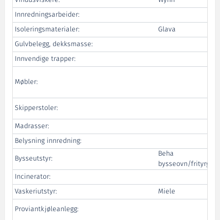
Innredningsarbeider:
Isoleringsmaterialer:
Glava
Gulvbelegg, dekksmasse:
Innvendige trapper:
Møbler:
Skipperstoler:
Madrasser:
Belysning innredning:
Beha
Bysseutstyr:
bysseovn/frityrgryt
Incinerator:
Vaskeriutstyr:
Miele
Proviantkjøleanlegg: