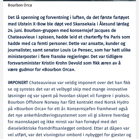
Bourbon Orca
Det lå spenning og forventning i luften, da det første fartøyet
med Ulstein X-Bow ble døpt ved Skansekaia i Ålesund lørdag
24. juni. Bourbon-gruppen med konsernsjef Jacques de
Chateauvieux i spissen, hadde leid et charterfly fra Paris som
hadde med ca femti personer. Dette var ansatte, kunder og
journalister, samt senator Louis Le Pensec, som har hatt ulike
ministerposter i flere franske regjeringer. Det var tidligere
forsvarsminister Kristin Krohn Devold som fikk æren av å
være gudmor for «Bourbon Orca».
IMPONERT
Chateauvieux var veldig imponert over det han fikk
se og synstes det var et velbygd skip med mange innovative
løsninger og var spent på hvordan skipet vil fungere i praksis.
Bourbon Offshore Norway har fått kontrakt med Norsk Hydro
på «Bourbon Orca» for ett år. Konsernsjefen framhevet også
det nye ankerhåndteringssystemet som vil gi sikrere hverdag
for mannskapet og ikke minst var han fornøyd med det
dieselelktriske framdriftsanlegget ombord. Etter at dåpen var
vel utført, var det visningstur ombord i nybygget for gjester og