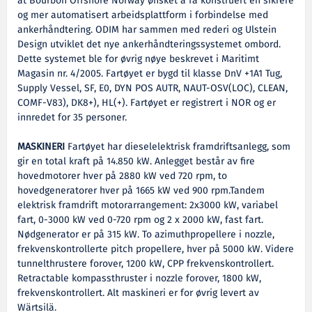
at Bourbon Offshore Norway ønsket å få konstruert en sikrere
og mer automatisert arbeidsplattform i forbindelse med
ankerhåndtering. ODIM har sammen med rederi og Ulstein
Design utviklet det nye ankerhåndteringssystemet ombord.
Dette systemet ble for øvrig nøye beskrevet i Maritimt
Magasin nr. 4/2005. Fartøyet er bygd til klasse DnV +1A1 Tug,
Supply Vessel, SF, E0, DYN POS AUTR, NAUT-OSV(LOC), CLEAN,
COMF-V83), DK8+), HL(+). Fartøyet er registrert i NOR og er
innredet for 35 personer.
MASKINERI
Fartøyet har dieselelektrisk framdriftsanlegg, som
gir en total kraft på 14.850 kW. Anlegget består av fire
hovedmotorer hver på 2880 kW ved 720 rpm, to
hovedgeneratorer hver på 1665 kW ved 900 rpm.Tandem
elektrisk framdrift motorarrangement: 2x3000 kW, variabel
fart, 0-3000 kW ved 0-720 rpm og 2 x 2000 kW, fast fart.
Nødgenerator er på 315 kW. To azimuthpropellere i nozzle,
frekvenskontrollerte pitch propellere, hver på 5000 kW. Videre
tunnelthrustere forover, 1200 kW, CPP frekvenskontrollert.
Retractable kompassthruster i nozzle forover, 1800 kW,
frekvenskontrollert. Alt maskineri er for øvrig levert av
Wärtsilä.