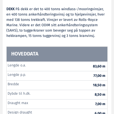
DEKK
På dekk er det to 400 tonns windlass-/mooringvinsjer,
en 400 tonns ankerhåndteringsvinsj og to hjelpevinsjer, hver
med 138 tonns trekkraft. Vinsjer er levert av Rolls-Royce
Marine. Videre er det ODIM sitt ankerhåndteringssystem
(SAHS), to tuggerkraner som beveger seg på toppen av
hekkrampen, 15 tonns tuggervinsj og 3 tonns kranvinsj.
HOVEDDATA
Lengde o.a.
83,60 m
Lengde p.p.
77,00 m
Bredde
18,50 m
Dybde til h.dk.
8,50 m
Draught max
7,00 m
Design draught
6,00 m