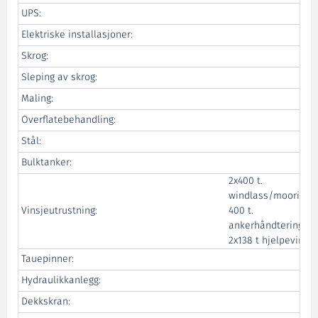
UPS:
Elektriske installasjoner:
Skrog:
Sleping av skrog:
Maling:
Overflatebehandling:
Stål:
Bulktanker:
2x400 t.
windlass/mooringvi
Vinsjeutrustning:
400 t.
ankerhåndteringsvin
2x138 t hjelpevinsje
Tauepinner:
Hydraulikkanlegg:
Dekkskran: