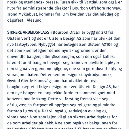
norsk og utenlandsk presse. Turen gikk til Vartdal, som også er
hvor fra administrerende direktør i Bourbon Offshore Norway,
Trond Myklebust, kommer fra. Om kvelden var det middag og
dåpsfest i Ålesund.
SIKRERE ARBEIDSPLASS
«Bourbon Orca» er bygg nr. 273 fra
Ulstein Verft og det er Ulstein Design AS som har utviklet den
nye fartøytypen. Nybygget har betegnelsen Ulstein AX104 og
det som kjennetegner denne nye skrogformen, er den
omvendte baugen, eller øksebaugen, som den også kalles.
Istedet for at baugen beveger seg framover havflaten, pløyer
den seg nå vei gjennom bølgene, noe som gir redusert støy og
vibrasjon i båten. Det er seniordesigner i hydrodynamikk,
Øyvind Gjerde Kamsvåg, som har utviklet det nye
baugkonseptet. I følge designerne ved Ulstein Design AS, har
den nye baugen en lang rekke fordeler sammenlignet med
konvensjonelle skrog. Dette vil først og fremst vise seg i
dårlig vær, da fartøyet vil oppføre seg roligere og gi mindre
fartstap i grov sjø. Det vil også gi reduksjon av slag og
vibrasjoner. Noe som igjen vil gi en sikrere arbeidsplass for
de som arbeider på dekk. Noe som også var bakgrunnen for