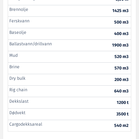
Brennolje
1425 m3
Ferskvann
500 m3
Baseolje
400 m3
Ballastvann/drillvann
1900 m3
Mud
520 m3
Brine
570 m3
Dry bulk
200 m3
Rig chain
640 m3
Dekkslast
1200 t
Dødvekt
3500 t
Cargodekksareal
540 m2