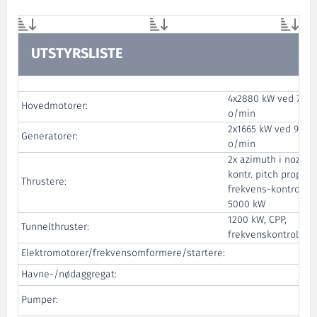
UTSTYRSLISTE
4x2880 kW ved 720
Hovedmotorer:
o/min
2x1665 kW ved 900
Generatorer:
o/min
2x azimuth i nozzle,
kontr. pitch propelle
Thrustere:
frekvens-kontroller
5000 kW
1200 kW, CPP,
Tunnelthruster:
frekvenskontrollert
Elektromotorer/frekvensomformere/startere:
Havne-/nødaggregat:
Pumper: