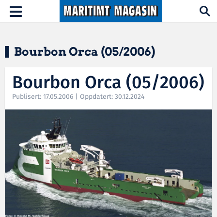
Hopp til hovedinnhold
Toggle
navigation
Bourbon Orca (05/2006)
Bourbon Orca (05/2006)
Publisert: 17.05.2006 | Oppdatert: 30.12.2024