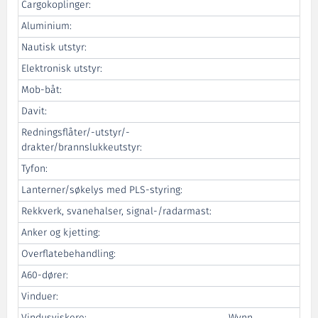
Cargokoplinger:
Aluminium:
Nautisk utstyr:
Elektronisk utstyr:
Mob-båt:
Davit:
Redningsflåter/-utstyr/-
drakter/brannslukkeutstyr:
Tyfon:
Lanterner/søkelys med PLS-styring:
Rekkverk, svanehalser, signal-/radarmast:
Anker og kjetting:
Overflatebehandling:
A60-dører:
Vinduer:
Vindusviskere:
Wynn