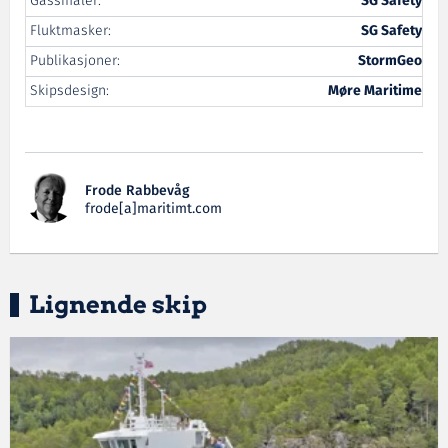
Gassmåler:
SG Safety
Fluktmasker:
SG Safety
Publikasjoner:
StormGeo
Skipsdesign:
Møre Maritime
Frode Rabbevåg
frode[a]maritimt.com
Lignende skip