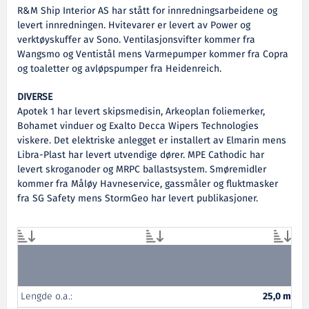
R&M Ship Interior AS har stått for innredningsarbeidene og
levert innredningen. Hvitevarer er levert av Power og
verktøyskuffer av Sono. Ventilasjonsvifter kommer fra
Wangsmo og Ventistål mens Varmepumper kommer fra Copra
og toaletter og avløpspumper fra Heidenreich.
DIVERSE
Apotek 1 har levert skipsmedisin, Arkeoplan foliemerker,
Bohamet vinduer og Exalto Decca Wipers Technologies
viskere. Det elektriske anlegget er installert av Elmarin mens
Libra-Plast har levert utvendige dører. MPE Cathodic har
levert skroganoder og MRPC ballastsystem. Smøremidler
kommer fra Måløy Havneservice, gassmåler og fluktmasker
fra SG Safety mens StormGeo har levert publikasjoner.
Lengde o.a.:
25,0 m