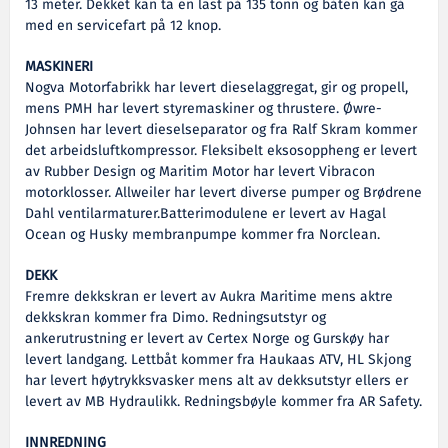
13 meter. Dekket kan ta en last på 135 tonn og båten kan gå
med en servicefart på 12 knop.
MASKINERI
Nogva Motorfabrikk har levert dieselaggregat, gir og propell,
mens PMH har levert styremaskiner og thrustere. Øwre-
Johnsen har levert dieselseparator og fra Ralf Skram kommer
det arbeidsluftkompressor. Fleksibelt eksosoppheng er levert
av Rubber Design og Maritim Motor har levert Vibracon
motorklosser. Allweiler har levert diverse pumper og Brødrene
Dahl ventilarmaturer.Batterimodulene er levert av Hagal
Ocean og Husky membranpumpe kommer fra Norclean.
DEKK
Fremre dekkskran er levert av Aukra Maritime mens aktre
dekkskran kommer fra Dimo. Redningsutstyr og
ankerutrustning er levert av Certex Norge og Gurskøy har
levert landgang. Lettbåt kommer fra Haukaas ATV, HL Skjong
har levert høytrykksvasker mens alt av dekksutstyr ellers er
levert av MB Hydraulikk. Redningsbøyle kommer fra AR Safety.
INNREDNING