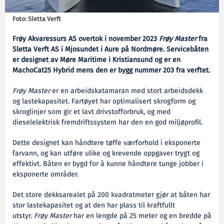
Foto: Sletta Verft
Frøy Akvaressurs AS overtok i november 2023
Frøy Master
fra
Sletta Verft AS i Mjosundet i Aure på Nordmøre. Servicebåten
er designet av Møre Maritime i Kristiansund og er en
MachoCat25 Hybrid mens den er bygg nummer 203 fra verftet.
Frøy Master
er en arbeidskatamaran med stort arbeidsdekk
og lastekapasitet. Fartøyet har optimalisert skrogform og
skroglinjer som gir et lavt drivstofforbruk, og med
dieselelektrisk fremdriftssystem har den en god miljøprofil.
Dette designet kan håndtere tøffe værforhold i eksponerte
farvann, og kan utføre ulike og krevende oppgaver trygt og
effektivt. Båten er bygd for å kunne håndtere tunge jobber i
eksponerte områder.
Det store dekksarealet på 200 kvadratmeter gjør at båten har
stor lastekapasitet og at den har plass til kraftfullt
utstyr.
Frøy Master
har en lengde på 25 meter og en bredde på