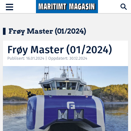
Hopp til hovedinnhold
Toggle
navigation
Frøy Master (01/2024)
Frøy Master (01/2024)
Publisert: 16.01.2024 | Oppdatert: 30.12.2024