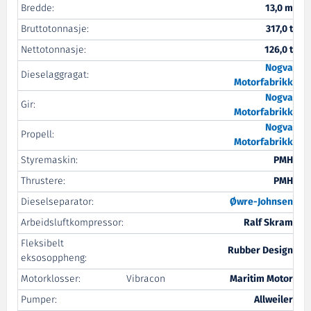
Bredde:
13,0 m
Bruttotonnasje:
317,0 t
Nettotonnasje:
126,0 t
Nogva
Dieselaggragat:
Motorfabrikk
Nogva
Gir:
Motorfabrikk
Nogva
Propell:
Motorfabrikk
Styremaskin:
PMH
Thrustere:
PMH
Dieselseparator:
Øwre
-Johnsen
Arbeidsluftkompressor:
Ralf Skram
Fleksibelt
Rubber Design
eksosoppheng:
Motorklosser:
Vibracon
Maritim Motor
Pumper:
Allweiler