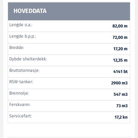
HOVEDDATA
Lengde o.a.:
82,00 m
Lengde b.p.p.:
72,00 m
Bredde:
17,20 m
Dybde shelterdekk:
12,35 m
Bruttotonnasje:
4141 bt
RSW-tanker:
2900 m3
Brennolje:
547 m3
Ferskvann:
73 m3
Servicefart:
17,2 kn