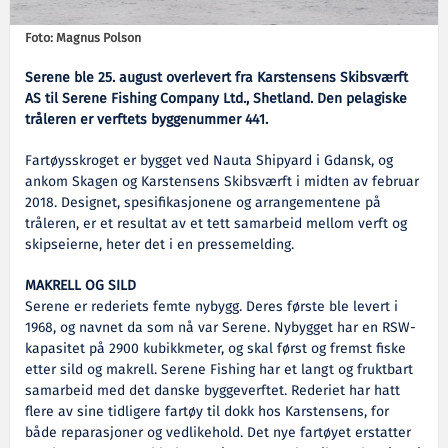
Foto: Magnus Polson
Serene ble 25. august overlevert fra Karstensens Skibsværft
AS til Serene Fishing Company Ltd., Shetland. Den pelagiske
tråleren er verftets byggenummer 441.
Fartøysskroget er bygget ved Nauta Shipyard i Gdansk, og
ankom Skagen og Karstensens Skibsværft i midten av februar
2018. Designet, spesifikasjonene og arrangementene på
tråleren, er et resultat av et tett samarbeid mellom verft og
skipseierne, heter det i en pressemelding.
MAKRELL OG SILD
Serene er rederiets femte nybygg. Deres første ble levert i
1968, og navnet da som nå var Serene. Nybygget har en RSW-
kapasitet på 2900 kubikkmeter, og skal først og fremst fiske
etter sild og makrell. Serene Fishing har et langt og fruktbart
samarbeid med det danske byggeverftet. Rederiet har hatt
flere av sine tidligere fartøy til dokk hos Karstensens, for
både reparasjoner og vedlikehold. Det nye fartøyet erstatter