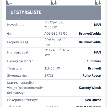
UTSTYRSLISTE
12V32/44 CR,
Hovedmotor:
MAN
7200 kW
Gir:
ACG-980/PS750
Brunvoll Volda
CP95/4, d4500
Propellanlegg:
Brunvoll Volda
mm
2x6L21/31 á 1254
Hjelpeggregat:
MAN
kWe
Havegeneratorer:
Cummins
Thrustere:
2x1400 kW
Brunvoll
Styremaskin:
SR722
Rolls-Royce
Kraner/hydrauliske
vinsjer/nottrommer/div.
Karmøy Winch
dekksutstyr:
Fiskepumper/utstyr:
Sea Quest