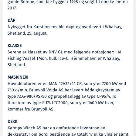
gamle Serene, som ble bygget i 1998 og solgt til norske eiere i
2017.
DÅP
Nybygget fra Karstensens ble døpt og overlevert i Whalsay,
Shetland, 25. august.
KLASSE
Serene er klasset av DNV GL med følgende notasjoner: +1A
Fishing Vessel TMon, hull: Ice-C. Hjemmehavn er Whalsay,
Shetland.
MASKINERI
Hovedmotoren er en MAN 12V32/44 CR, som yter 7200 kW ved
750 o/min. Brunvoll Volda AS har levert både girsystem av
type ACG-980/PS750 og propellanlegg av type CP95/4. To
thrustere av type FU74 LTC2000, som yter 1400 kW hver,
kommer fra Brunvoll AS.
DEKK
Karmøy Winch AS har en omfattende leveranse av
dekksutstyr om bord, bestående av totalt 17 ulike vinsjer samt