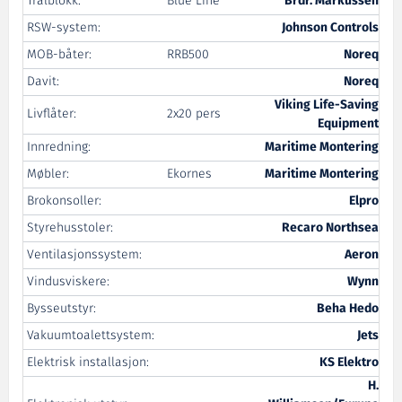
Trålblokk:
Blue Line
Brdr. Markussen
RSW-system:
Johnson Controls
MOB-båter:
RRB500
Noreq
Davit:
Noreq
Viking Life-Saving
Livflåter:
2x20 pers
Equipment
Innredning:
Maritime Montering
Møbler:
Ekornes
Maritime Montering
Brokonsoller:
Elpro
Styrehusstoler:
Recaro Northsea
Ventilasjonssystem:
Aeron
Vindusviskere:
Wynn
Bysseutstyr:
Beha Hedo
Vakuumtoalettsystem:
Jets
Elektrisk installasjon:
KS Elektro
H.