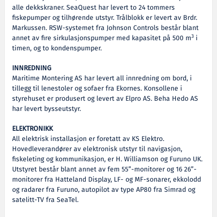
alle dekkskraner. SeaQuest har levert to 24 tommers
fiskepumper og tilhørende utstyr. Trålblokk er levert av Brdr.
Markussen. RSW-systemet fra Johnson Controls består blant
3
annet av fire sirkulasjonspumper med kapasitet på 500 m
i
timen, og to kondenspumper.
INNREDNING
Maritime Montering AS har levert all innredning om bord, i
tillegg til lenestoler og sofaer fra Ekornes. Konsollene i
styrehuset er produsert og levert av Elpro AS. Beha Hedo AS
har levert bysseutstyr.
ELEKTRONIKK
All elektrisk installasjon er foretatt av KS Elektro.
Hovedleverandører av elektronisk utstyr til navigasjon,
fiskeleting og kommunikasjon, er H. Williamson og Furuno UK.
Utstyret består blant annet av fem 55”-monitorer og 16 26”-
monitorer fra Hatteland Display, LF- og MF-sonarer, ekkolodd
og radarer fra Furuno, autopilot av type AP80 fra Simrad og
satelitt-TV fra SeaTel.