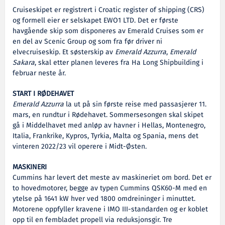
Cruiseskipet er registrert i Croatic register of shipping (CRS)
og formell eier er selskapet EWO1 LTD. Det er første
havgående skip som disponeres av Emerald Cruises som er
en del av Scenic Group og som fra før driver ni
elvecruiseskip. Et søsterskip av
Emerald Azzurra
,
Emerald
Sakara
, skal etter planen leveres fra Ha Long Shipbuilding i
februar neste år.
START I RØDEHAVET
Emerald Azzurra
la ut på sin første reise med passasjerer 11.
mars, en rundtur i Rødehavet. Sommersesongen skal skipet
gå i Middelhavet med anløp av havner i Hellas, Montenegro,
Italia, Frankrike, Kypros, Tyrkia, Malta og Spania, mens det
vinteren 2022/23 vil operere i Midt-Østen.
MASKINERI
Cummins har levert det meste av maskineriet om bord. Det er
to hovedmotorer, begge av typen Cummins QSK60-M med en
ytelse på 1641 kW hver ved 1800 omdreininger i minuttet.
Motorene oppfyller kravene i IMO III-standarden og er koblet
opp til en fembladet propell via reduksjonsgir. Tre