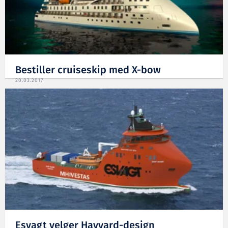
Bestiller cruiseskip med X-bow
20.03.2017
Esvagt velger Havyard-design