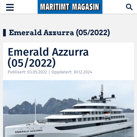
Hopp til hovedinnhold
Toggle
navigation
Emerald Azzurra (05/2022)
Emerald Azzurra
(05/2022)
Publisert: 03.05.2022 | Oppdatert: 30.12.2024