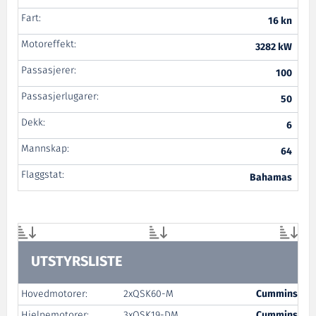
Fart:
16 kn
Motoreffekt:
3282 kW
Passasjerer:
100
Passasjerlugarer:
50
Dekk:
6
Mannskap:
64
Flaggstat:
Bahamas
UTSTYRSLISTE
Hovedmotorer:
2xQSK60-M
Cummins
Hjelpemotorer:
3xQSK19-DM
Cummins