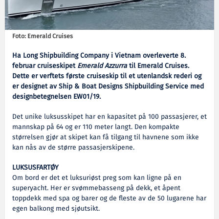
Foto: Emerald Cruises
Ha Long Shipbuilding Company i Vietnam overleverte 8.
februar cruiseskipet
Emerald Azzurra
til Emerald Cruises.
Dette er verftets første cruiseskip til et utenlandsk rederi og
er designet av Ship & Boat Designs Shipbuilding Service med
designbetegnelsen EW01/19.
Det unike luksusskipet har en kapasitet på 100 passasjerer, et
mannskap på 64 og er 110 meter langt. Den kompakte
størrelsen gjør at skipet kan få tilgang til havnene som ikke
kan nås av de større passasjerskipene.
LUKSUSFARTØY
Om bord er det et luksuriøst preg som kan ligne på en
superyacht. Her er svømmebasseng på dekk, et åpent
toppdekk med spa og barer og de fleste av de 50 lugarene har
egen balkong med sjøutsikt.