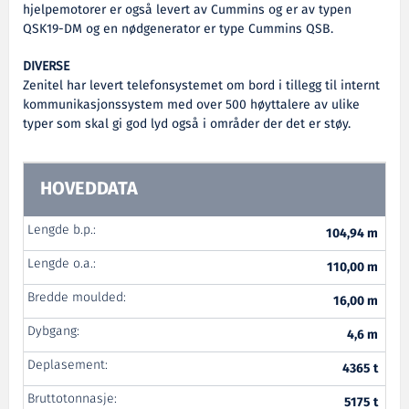
hjelpemotorer er også levert av Cummins og er av typen
QSK19-DM og en nødgenerator er type Cummins QSB.
DIVERSE
Zenitel har levert telefonsystemet om bord i tillegg til internt
kommunikasjonssystem med over 500 høyttalere av ulike
typer som skal gi god lyd også i områder der det er støy.
HOVEDDATA
Lengde b.p.:
104,94 m
Lengde o.a.:
110,00 m
Bredde moulded:
16,00 m
Dybgang:
4,6 m
Deplasement:
4365 t
Bruttotonnasje:
5175 t