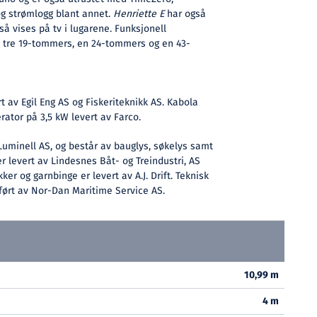
og strømlogg blant annet.
Henriette E
har også
så vises på tv i lugarene. Funksjonell
 tre 19-tommers, en 24-tommers og en 43-
t av Egil Eng AS og Fiskeriteknikk AS. Kabola
ator på 3,5 kW levert av Farco.
Luminell AS, og består av bauglys, søkelys samt
 er levert av Lindesnes Båt- og Treindustri, AS
ker og garnbinge er levert av A.J. Drift. Teknisk
ført av Nor-Dan Maritime Service AS.
10,99 m
4 m