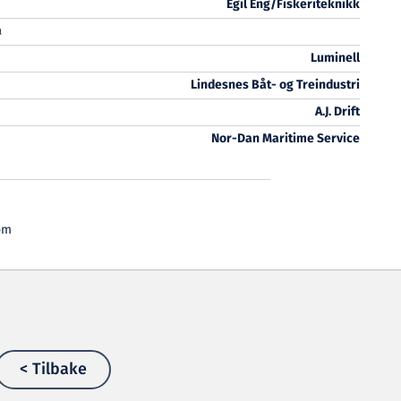
Egil Eng/Fiskeriteknikk
a
Luminell
Lindesnes Båt- og Treindustri
A.J. Drift
Nor-Dan Maritime Service
om
< Tilbake