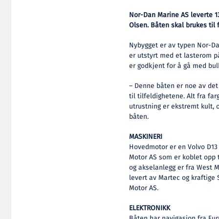
Nor-Dan Marine AS leverte 13
Olsen. Båten skal brukes til 
Nybygget er av typen Nor-Da
er utstyrt med et lasterom 
er godkjent for å gå med bul
– Denne båten er noe av det 
til tilfeldighetene. Alt fra f
utrustning er ekstremt kult, 
båten.
MASKINERI
Hovedmotor er en Volvo D13 
Motor AS som er koblet opp t
og akselanlegg er fra West 
levert av Martec og kraftige
Motor AS.
ELEKTRONIKK
Båten har navigasjon fra Fu