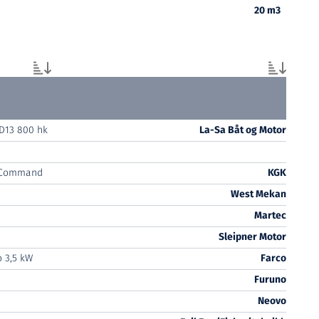
20 m3
D13 800 hk
La-Sa Båt og Motor
 Command
KGK
West Mekan
Martec
Sleipner Motor
 3,5 kW
Farco
Furuno
Neovo