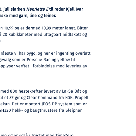
. juli sjarken
Henriette E
til reder Kjell Ivar
fiske med garn, line og teiner.
n 10,99 og er dermed 10,99 meter langt. Båten
på 20 kubikkmeter med uttagbart midtskott og
k.
råeste vi har bygd, og her er ingenting overlatt
argevalg som er Porsche Racing yellow til
opplyser verftet i forbindelse med levering av
med 800 hestekrefter levert av La-Sa Båt og
il et ZF gir og Clear Command fra KGK. Propell
Mekan. Det er montert JPOS DP system som er
 SH320 hekk- og baugthrustere fra Sleipner
runo og er også utrustet med TimeZero,