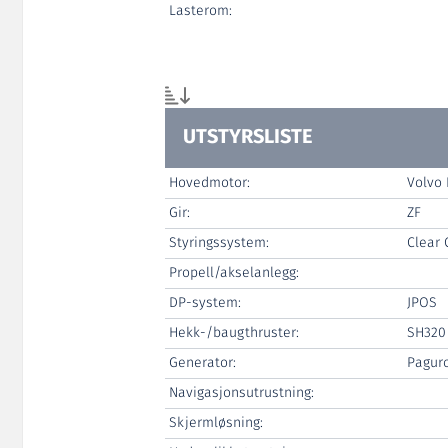
Lasterom:
UTSTYRSLISTE
Hovedmotor:
Volvo 
Gir:
ZF
Styringssystem:
Clear
Propell/akselanlegg:
DP-system:
JPOS
Hekk-/baugthruster:
SH320
Generator:
Paguro
Navigasjonsutrustning:
Skjermløsning: