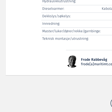
Hydraulikkutrustning:
Dieselvarmer:
Kabol
Dekkslys/søkelys:
Innredning:
Master/luker/dører/rekke/garnbinge:
Teknisk montasje/utrustning:
Frode Rabbevåg
frode[a]maritimt.c