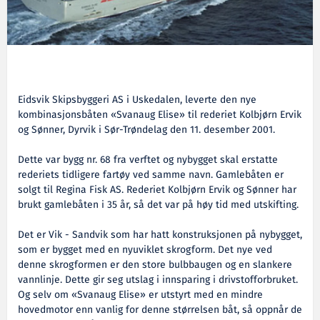
Eidsvik Skipsbyggeri AS i Uskedalen, leverte den nye
kombinasjonsbåten «Svanaug Elise» til rederiet Kolbjørn Ervik
og Sønner, Dyrvik i Sør-Trøndelag den 11. desember 2001.
Dette var bygg nr. 68 fra verftet og nybygget skal erstatte
rederiets tidligere fartøy ved samme navn. Gamlebåten er
solgt til Regina Fisk AS. Rederiet Kolbjørn Ervik og Sønner har
brukt gamlebåten i 35 år, så det var på høy tid med utskifting.
Det er Vik - Sandvik som har hatt konstruksjonen på nybygget,
som er bygget med en nyuviklet skrogform. Det nye ved
denne skrogformen er den store bulbbaugen og en slankere
vannlinje. Dette gir seg utslag i innsparing i drivstofforbruket.
Og selv om «Svanaug Elise» er utstyrt med en mindre
hovedmotor enn vanlig for denne størrelsen båt, så oppnår de