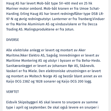
Haug AS har levert Mob-båt type SV-400 med en 25 hk
Mariner motor ombord. Mob-båt kranen er fra Umoe Schat-
Harding. Erling Haug AS har levert redningsflåter type DSB LR-
97-N og øvrig redningsutstyr. Lanterner er fra Tranberg.Vinduer
er fra Marine Aluminium AS og vindusviskere er fra Decca
Trading AS. Malingsproduktene er fra Jotun.
DIVERSE
Alle elektriske anlegg er levert og montert av Aker
Maritme/Aker Elektro AS, Sagvåg. Innredningen er levert av
Maritime Montering AS og utstyr i byssen er fra Beha-Hedo.
Sanitæranlegget er levert av Johansen Rør AS, Skånevik.
Vaskeri er fra Miele. Den elektroniske utrustningen er levert
og montert av Moltech Norge AS og består blant annet av en
Kaijo DCG 238Z og 1828 sonarer og Kaijo DCG 200 logg.
VERFTET
Eidsvik Skipsbyggeri AS skal levere to snurpere av samme
type i april og september. De skal også levere en snurper i