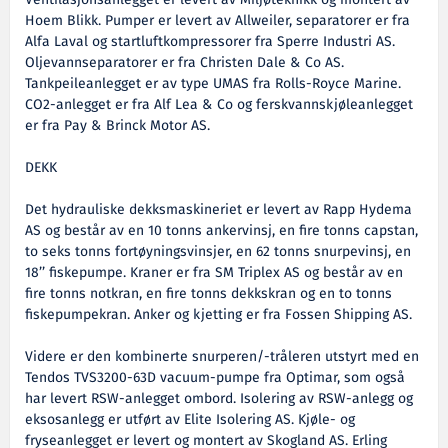
Ventilasjonsanlegget er levert av Miljøteknikk og montert av
Hoem Blikk. Pumper er levert av Allweiler, separatorer er fra
Alfa Laval og startluftkompressorer fra Sperre Industri AS.
Oljevannseparatorer er fra Christen Dale & Co AS.
Tankpeileanlegget er av type UMAS fra Rolls-Royce Marine.
CO2-anlegget er fra Alf Lea & Co og ferskvannskjøleanlegget
er fra Pay & Brinck Motor AS.
DEKK
Det hydrauliske dekksmaskineriet er levert av Rapp Hydema
AS og består av en 10 tonns ankervinsj, en fire tonns capstan,
to seks tonns fortøyningsvinsjer, en 62 tonns snurpevinsj, en
18’’ fiskepumpe. Kraner er fra SM Triplex AS og består av en
fire tonns notkran, en fire tonns dekkskran og en to tonns
fiskepumpekran. Anker og kjetting er fra Fossen Shipping AS.
Videre er den kombinerte snurperen/-tråleren utstyrt med en
Tendos TVS3200-63D vacuum-pumpe fra Optimar, som også
har levert RSW-anlegget ombord. Isolering av RSW-anlegg og
eksosanlegg er utført av Elite Isolering AS. Kjøle- og
fryseanlegget er levert og montert av Skogland AS. Erling