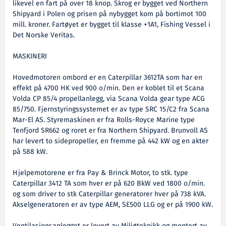
likevel en fart på over 18 knop. Skrog er bygget ved Northern
Shipyard i Polen og prisen på nybygget kom på bortimot 100
mill. kroner. Fartøyet er bygget til klasse +1A1, Fishing Vessel i
Det Norske Veritas.
MASKINERI
Hovedmotoren ombord er en Caterpillar 3612TA som har en
effekt på 4700 HK ved 900 o/min. Den er koblet til et Scana
Volda CP 85/4 propellanlegg, via Scana Volda gear type ACG
85/750. Fjernstyringssystemet er av type SRC 15/C2 fra Scana
Mar-El AS. Styremaskinen er fra Rolls-Royce Marine type
Tenfjord SR662 og roret er fra Northern Shipyard. Brunvoll AS
har levert to sidepropeller, en fremme på 442 kW og en akter
på 588 kW.
Hjelpemotorene er fra Pay & Brinck Motor, to stk. type
Caterpillar 3412 TA som hver er på 620 BkW ved 1800 o/min.
og som driver to stk Caterpillar generatorer hver på 738 kVA.
Akselgeneratoren er av type AEM, SE500 LLG og er på 1900 kW.