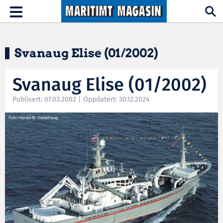
Hopp til hovedinnhold
Toggle
navigation
Svanaug Elise (01/2002)
Svanaug Elise (01/2002)
Publisert: 07.03.2002 | Oppdatert: 30.12.2024