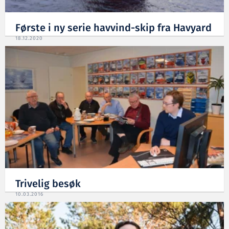
Første i ny serie havvind-skip fra Havyard
18.12.2020
Trivelig besøk
10.03.2016