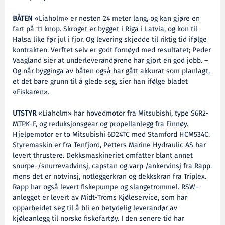
BÅTEN
«Liaholm» er nesten 24 meter lang, og kan gjøre en
fart på 11 knop. Skroget er bygget i Riga i Latvia, og kon til
Halsa like før jul i fjor. Og levering skjedde til riktig tid ifølge
kontrakten. Verftet selv er godt fornøyd med resultatet; Peder
Vaagland sier at underleverandørene har gjort en god jobb. –
Og når bygginga av båten også har gått akkurat som planlagt,
et det bare grunn til å glede seg, sier han ifølge bladet
«Fiskaren».
UTSTYR
«Liaholm» har hovedmotor fra Mitsubishi, type S6R2-
MTPK-F, og reduksjonsgear og propellanlegg fra Finnøy.
Hjelpemotor er to Mitsubishi 6D24TC med Stamford HCM534C.
Styremaskin er fra Tenfjord, Petters Marine Hydraulic AS har
levert thrustere. Dekksmaskineriet omfatter blant annet
snurpe-/snurrevadvinsj, capstan og varp /ankervinsj fra Rapp.
mens det er notvinsj, notleggerkran og dekkskran fra Triplex.
Rapp har også levert fiskepumpe og slangetrommel. RSW-
anlegget er levert av Midt-Troms Kjøleservice, som har
opparbeidet seg til å bli en betydelig leverandør av
kjøleanlegg til norske fiskefartøy. I den senere tid har