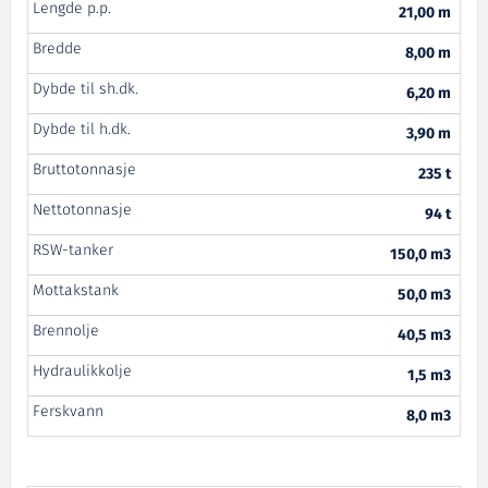
Lengde p.p.
21,00 m
Bredde
8,00 m
Dybde til sh.dk.
6,20 m
Dybde til h.dk.
3,90 m
Bruttotonnasje
235 t
Nettotonnasje
94 t
RSW-tanker
150,0 m3
Mottakstank
50,0 m3
Brennolje
40,5 m3
Hydraulikkolje
1,5 m3
Ferskvann
8,0 m3