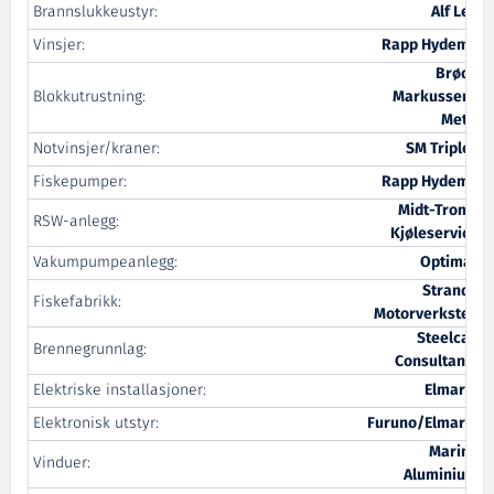
Brannslukkeustyr:
Alf Lea
Vinsjer:
Rapp Hydema
Brødr.
Blokkutrustning:
Markussens
Met.f.
Notvinsjer/kraner:
SM Triplex
Fiskepumper:
Rapp Hydema
Midt-Troms
RSW-anlegg:
Kjøleservice
Vakumpumpeanlegg:
Optimar
Stranda
Fiskefabrikk:
Motorverksted
Steelcad
Brennegrunnlag:
Consultants
Elektriske installasjoner:
Elmarin
Elektronisk utstyr:
Furuno/Elmarin
Marine
Vinduer:
Aluminium