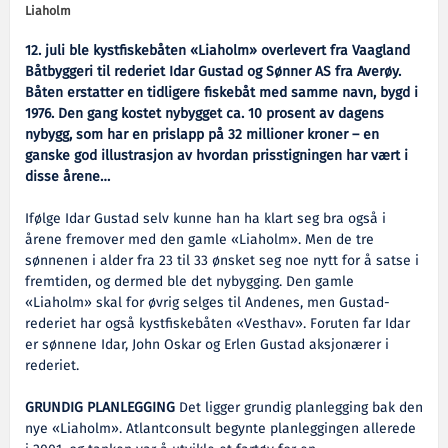
Liaholm
12. juli ble kystfiskebåten «Liaholm» overlevert fra Vaagland
Båtbyggeri til rederiet Idar Gustad og Sønner AS fra Averøy.
Båten erstatter en tidligere fiskebåt med samme navn, bygd i
1976. Den gang kostet nybygget ca. 10 prosent av dagens
nybygg, som har en prislapp på 32 millioner kroner – en
ganske god illustrasjon av hvordan prisstigningen har vært i
disse årene…
Ifølge Idar Gustad selv kunne han ha klart seg bra også i
årene fremover med den gamle «Liaholm». Men de tre
sønnenen i alder fra 23 til 33 ønsket seg noe nytt for å satse i
fremtiden, og dermed ble det nybygging. Den gamle
«Liaholm» skal for øvrig selges til Andenes, men Gustad-
rederiet har også kystfiskebåten «Vesthav». Foruten far Idar
er sønnene Idar, John Oskar og Erlen Gustad aksjonærer i
rederiet.
GRUNDIG PLANLEGGING
Det ligger grundig planlegging bak den
nye «Liaholm». Atlantconsult begynte planleggingen allerede