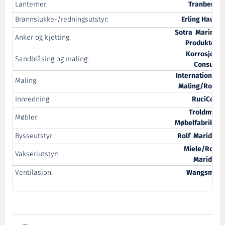
Lanterner:
Tranberg
Brannslukke-/redningsutstyr:
Erling Haug
Sotra Marine
Anker og kjetting:
Produkter
Korrosjon
Sandblåsing og maling:
Consult
International
Maling:
Maling/Roja
Innredning:
RuciCon
Troldmyr
Møbler:
Møbelfabrikk
Bysseutstyr:
Rolf Maridal
Miele/Rolf
Vakseriutstyr:
Maridal
Ventilasjon:
Wangsmo