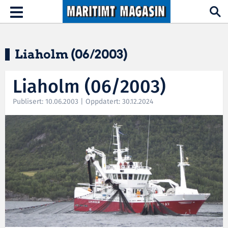
Hopp til hovedinnhold
Toggle
navigation
Liaholm (06/2003)
Liaholm (06/2003)
Publisert: 10.06.2003 | Oppdatert: 30.12.2024