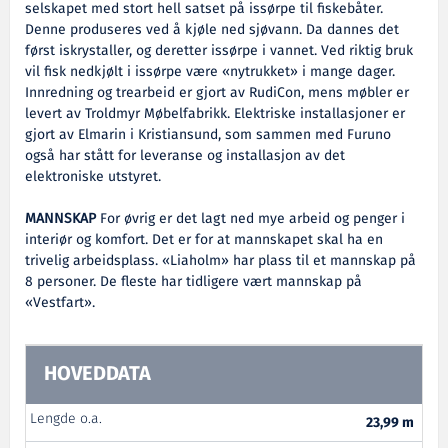
selskapet med stort hell satset på issørpe til fiskebåter.
Denne produseres ved å kjøle ned sjøvann. Da dannes det
først iskrystaller, og deretter issørpe i vannet. Ved riktig bruk
vil fisk nedkjølt i issørpe være «nytrukket» i mange dager.
Innredning og trearbeid er gjort av RudiCon, mens møbler er
levert av Troldmyr Møbelfabrikk. Elektriske installasjoner er
gjort av Elmarin i Kristiansund, som sammen med Furuno
også har stått for leveranse og installasjon av det
elektroniske utstyret.
MANNSKAP
For øvrig er det lagt ned mye arbeid og penger i
interiør og komfort. Det er for at mannskapet skal ha en
trivelig arbeidsplass. «Liaholm» har plass til et mannskap på
8 personer. De fleste har tidligere vært mannskap på
«Vestfart».
HOVEDDATA
Lengde o.a.
23,99 m