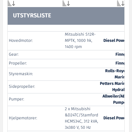
UTSTYRSLISTE
Mitsubishi S12R-
Hovedmotor:
MPTK, 1000 hk,
Diesel Power
1400 rpm
Gear:
Finnøy
Propeller:
Finnøy
Rolls-Royce
Styremaskin:
Marine
Petters Marine
Sidepropeller:
Hydralic
Allweiler/ABS
Pumper:
Pumper
2 x Mitsubishi
&D24TC/Stamford
Hjelpemotorer:
Diesel Power
HCM534C, 312 kVA,
3x380 V, 50 Hz