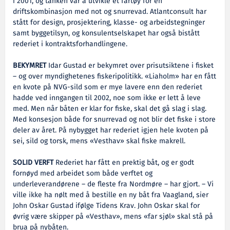
i 2001, og tanken var å utvikle et fartøy for en
driftskombinasjon med not og snurrevad. Atlantconsult har
stått for design, prosjektering, klasse- og arbeidstegninger
samt byggetilsyn, og konsulentselskapet har også bistått
rederiet i kontraktsforhandlingene.
BEKYMRET
Idar Gustad er bekymret over prisutsiktene i fisket
– og over myndighetenes fiskeripolitikk. «Liaholm» har en fått
en kvote på NVG-sild som er mye lavere enn den rederiet
hadde ved inngangen til 2002, noe som ikke er lett å leve
med. Men når båten er klar for fiske, skal det gå slag i slag.
Med konsesjon både for snurrevad og not blir det fiske i store
deler av året. På nybygget har rederiet igjen hele kvoten på
sei, sild og torsk, mens «Vesthav» skal fiske makrell.
SOLID VERFT
Rederiet har fått en prektig båt, og er godt
fornøyd med arbeidet som både verftet og
underleverandørene – de fleste fra Nordmøre – har gjort. – Vi
ville ikke ha nølt med å bestille en ny båt fra Vaagland, sier
John Oskar Gustad ifølge Tidens Krav. John Oskar skal for
øvrig være skipper på «Vesthav», mens «far sjøl» skal stå på
brua på nybåten.