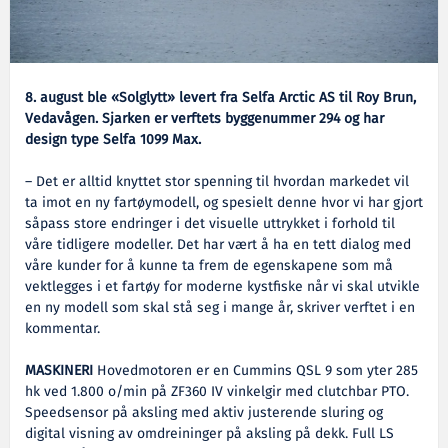
8. august ble «Solglytt» levert fra Selfa Arctic AS til Roy Brun,
Vedavågen. Sjarken er verftets byggenummer 294 og har
design type Selfa 1099 Max.
– Det er alltid knyttet stor spenning til hvordan markedet vil
ta imot en ny fartøymodell, og spesielt denne hvor vi har gjort
såpass store endringer i det visuelle uttrykket i forhold til
våre tidligere modeller. Det har vært å ha en tett dialog med
våre kunder for å kunne ta frem de egenskapene som må
vektlegges i et fartøy for moderne kystfiske når vi skal utvikle
en ny modell som skal stå seg i mange år, skriver verftet i en
kommentar.
MASKINERI
Hovedmotoren er en Cummins QSL 9 som yter 285
hk ved 1.800 o/min på ZF360 IV vinkelgir med clutchbar PTO.
Speedsensor på aksling med aktiv justerende sluring og
digital visning av omdreininger på aksling på dekk. Full LS