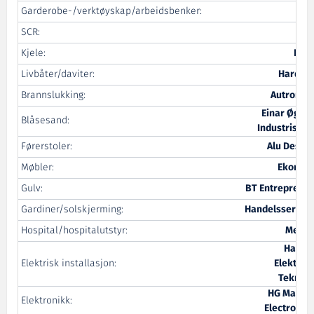
Garderobe-/verktøyskap/arbeidsbenker:
SSG
SCR:
H+H
Kjele:
Pyro
Livbåter/daviter:
Harding
Brannslukking:
Autronica
Einar Øgrey
Blåsesand:
Industrisand
Førerstoler:
Alu Design
Møbler:
Ekornes
Gulv:
BT Entreprenør
Gardiner/solskjerming:
Handelsservice
Hospital/hospitalutstyr:
Medi 3
Hareid
Elektrisk installasjon:
Elektrisk
Teknikk
HG Marine
Elektronikk:
Electronics