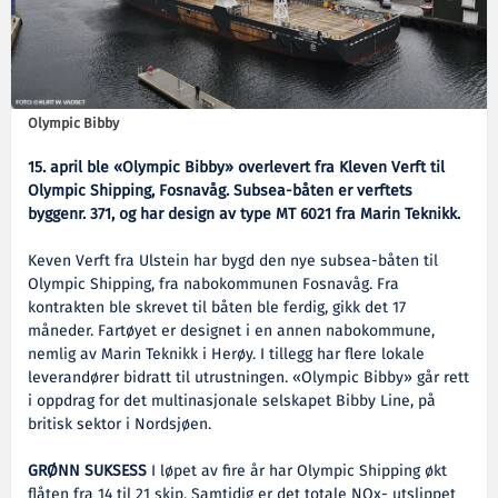
Olympic Bibby
15. april ble «Olympic Bibby» overlevert fra Kleven Verft til
Olympic Shipping, Fosnavåg. Subsea-båten er verftets
byggenr. 371, og har design av type MT 6021 fra Marin Teknikk.
Keven Verft fra Ulstein har bygd den nye subsea-båten til
Olympic Shipping, fra nabokommunen Fosnavåg. Fra
kontrakten ble skrevet til båten ble ferdig, gikk det 17
måneder. Fartøyet er designet i en annen nabokommune,
nemlig av Marin Teknikk i Herøy. I tillegg har flere lokale
leverandører bidratt til utrustningen. «Olympic Bibby» går rett
i oppdrag for det multinasjonale selskapet Bibby Line, på
britisk sektor i Nordsjøen.
GRØNN SUKSESS
I løpet av fire år har Olympic Shipping økt
flåten fra 14 til 21 skip. Samtidig er det totale NOx- utslippet