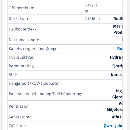
60 t/12
Offshorekran:
TTS
m
Dekkskran:
3 t/16 m
RedRock
Maritime
Helikopterdekk:
Products
Dekksmaskineri:
NDM
Kabel-/rørgjennomføringer:
Roxtec
Hydraulikkrør:
Hydra Pipe
Rørmontering:
Fjordpipe
Stål:
Norsk Stål
Hangarport/ROV-sideporter:
TTS
Ing. Per
Ballastvannbehandling/bulkhåndtering:
Gjerdrum
Aeron
Ventilasjon:
Miljøteknikk
Separatorer:
Alfa Laval
CJC-filter:
Øwre
-Johnsen