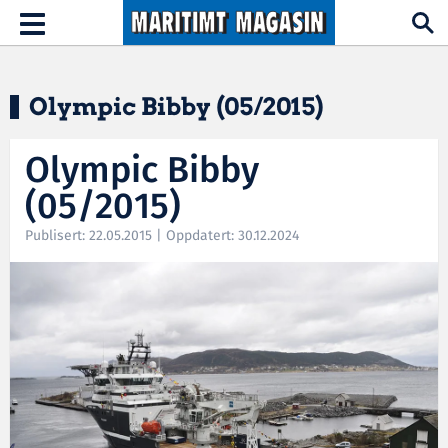
Hopp til hovedinnhold
Toggle
navigation
Olympic Bibby (05/2015)
Olympic Bibby
(05/2015)
Publisert: 22.05.2015 | Oppdatert: 30.12.2024