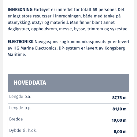
INNREDNING
Fartøyet er innredet for totalt 68 personer. Det
er lagt store resursser i innredningen, både med tanke på
utsmykking, utstyr og materiell. Man finner blant annet
dagligstuer, oppholdsrom, messe, bysse, trimrom og sykestue.
ELEKTRONIKK
Navigasjons -og kommunikasjonsutstyr er levert
av HG Marine Electronics. DP-system er levert av Kongsberg
Maritime.
HOVEDDATA
Lengde o.a.
87,75 m
Lengde p.p.
81,10 m
Bredde
19,00 m
Dybde til h.dk.
8,00 m