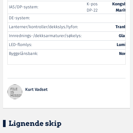
K-pos
Kongsberg
IAS/DP-system:
DP-22
Maritime
DE-system:
ABB
Lanterner/kontroller/dekkslys/tyfon:
Tranberg
Innrednings-/dekksarmaturer/søkelys:
Glamox
LED-flomlys:
Luminell
Byggelånsbank:
Nordea
Kurt Vadset
Lignende skip