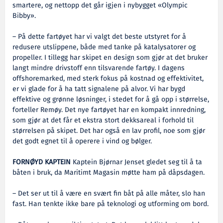
smartere, og nettopp det går igjen i nybygget «Olympic
Bibby».
– På dette fartøyet har vi valgt det beste utstyret for å
redusere utslippene, både med tanke på katalysatorer og
propeller. I tillegg har skipet en design som gjør at det bruker
langt mindre drivstoff enn tilsvarende fartøy. I dagens
offshoremarked, med sterk fokus på kostnad og effektivitet,
er vi glade for å ha tatt signalene på alvor. Vi har bygd
effektive og grønne løsninger, i stedet for å gå opp i størrelse,
forteller Remøy. Det nye fartøyet har en kompakt innredning,
som gjør at det får et ekstra stort dekksareal i forhold til
størrelsen på skipet. Det har også en lav profil, noe som gjør
det godt egnet til å operere i vind og bølger.
FORNØYD KAPTEIN
Kaptein Bjørnar Jenset gledet seg til å ta
båten i bruk, da Maritimt Magasin møtte ham på dåpsdagen.
– Det ser ut til å være en svært fin båt på alle måter, slo han
fast. Han tenkte ikke bare på teknologi og utforming om bord.