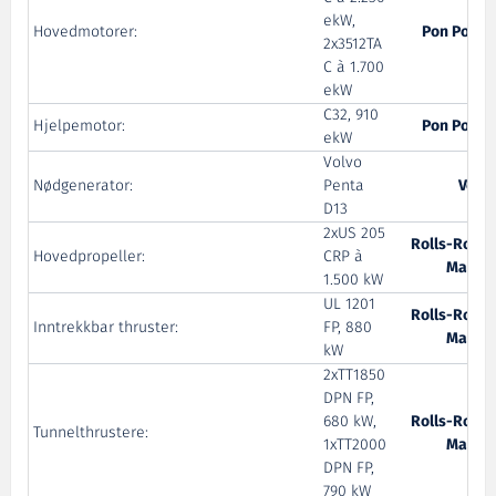
ekW,
Hovedmotorer:
Pon Power
2x3512TA
C à 1.700
ekW
C32, 910
Hjelpemotor:
Pon Power
ekW
Volvo
Nødgenerator:
Penta
Volvo
D13
2xUS 205
Rolls-Royce
Hovedpropeller:
CRP à
Marine
1.500 kW
UL 1201
Rolls-Royce
Inntrekkbar thruster:
FP, 880
Marine
kW
2xTT1850
DPN FP,
680 kW,
Rolls-Royce
Tunnelthrustere:
1xTT2000
Marine
DPN FP,
790 kW