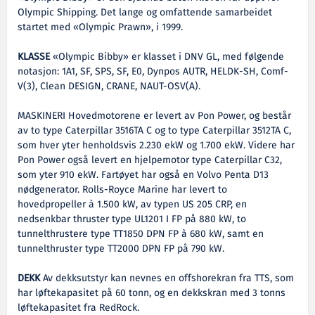
Olympic Shipping. Det lange og omfattende samarbeidet
startet med «Olympic Prawn», i 1999.
KLASSE
«Olympic Bibby» er klasset i DNV GL, med følgende
notasjon: 1A1, SF, SPS, SF, E0, Dynpos AUTR, HELDK-SH, Comf-
V(3), Clean DESIGN, CRANE, NAUT-OSV(A).
MASKINERI Hovedmotorene er levert av Pon Power, og består
av to type Caterpillar 3516TA C og to type Caterpillar 3512TA C,
som hver yter henholdsvis 2.230 ekW og 1.700 ekW. Videre har
Pon Power også levert en hjelpemotor type Caterpillar C32,
som yter 910 ekW. Fartøyet har også en Volvo Penta D13
nødgenerator. Rolls-Royce Marine har levert to
hovedpropeller à 1.500 kW, av typen US 205 CRP, en
nedsenkbar thruster type UL1201 I FP på 880 kW, to
tunnelthrustere type TT1850 DPN FP à 680 kW, samt en
tunnelthruster type TT2000 DPN FP på 790 kW.
DEKK
Av dekksutstyr kan nevnes en offshorekran fra TTS, som
har løftekapasitet på 60 tonn, og en dekkskran med 3 tonns
løftekapasitet fra RedRock.