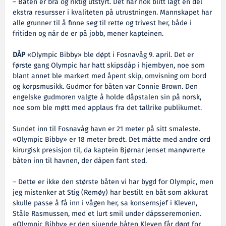
– Båten er bra og riktig utstyrt. Det har nok blitt lagt en del
ekstra resursser i kvaliteten på utrustningen. Mannskapet har
alle grunner til å finne seg til rette og trivest her, både i
fritiden og når de er på jobb, mener kapteinen.
DÅP
«Olympic Bibby» ble døpt i Fosnavåg 9. april. Det er
første gang Olympic har hatt skipsdåp i hjembyen, noe som
blant annet ble markert med åpent skip, omvisning om bord
og korpsmusikk. Gudmor for båten var Connie Brown. Den
engelske gudmoren valgte å holde dåpstalen sin på norsk,
noe som ble møtt med applaus fra det tallrike publikumet.
Sundet inn til Fosnavåg havn er 21 meter på sitt smaleste.
«Olympic Bibby» er 18 meter bredt. Det måtte med andre ord
kirurgisk presisjon til, da kaptein Bjørnar Jenset manøvrerte
båten inn til havnen, der dåpen fant sted.
– Dette er ikke den største båten vi har bygd for Olympic, men
jeg mistenker at Stig (Remøy) har bestilt en båt som akkurat
skulle passe å få inn i vågen her, sa konsernsjef i Kleven,
Ståle Rasmussen, med et lurt smil under dåpsseremonien.
«Olympic Bibby» er den sjuende båten Kleven får døpt for