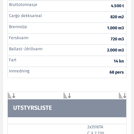
Bruttotonnasje
4.500 t
Cargo dekksareal
820 m2
Brennolje
1.000 m3
Ferskvann
720 m3
Ballast-/drillvann
2.000 m3
Fart
14 kn
Innredning
68 pers
UTSTYRSLISTE
2x3516TA
C à 2.230