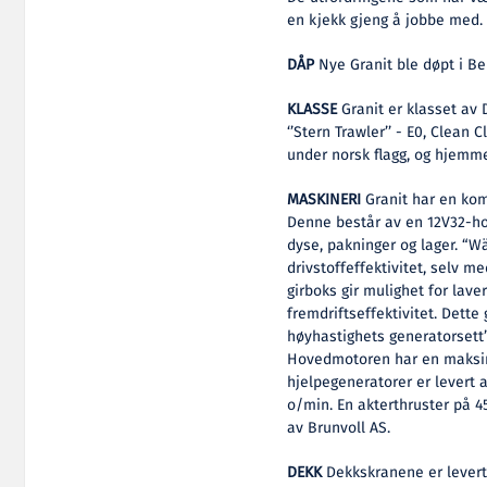
en kjekk gjeng å jobbe med.
DÅP
Nye Granit ble døpt i Be
KLASSE
Granit er klasset av 
‘’Stern Trawler’’ - E0, Clean C
under norsk flagg, og hjem
MASKINERI
Granit har en kom
Denne består av en 12V32-hov
dyse, pakninger og lager. “W
drivstoffeffektivitet, selv 
girboks gir mulighet for lave
fremdriftseffektivitet. Dette
høyhastighets generatorsett”
Hovedmotoren har en maksima
hjelpegeneratorer er levert 
o/min. En akterthruster på 4
av Brunvoll AS.
DEKK
Dekkskranene er lever