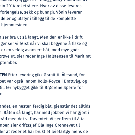
in 2014-reketrålere. Hver av disse leveres
forlengelse, sekk og bunngir. Vónin leverer
ler og utstyr i tillegg til de komplette
å hjemmesiden.
 ser bra ut så langt. Men den er ikke i drift
ger ser vi først når vi skal begynne å fiske og
te er en veldig avansert båt, med mye godt
prøve ut, sier reder Inge Halstensen til Maritimt
eptember.
OTEN
Etter levering gikk Granit til Ålesund, for
kipet var også innom Rolls-Royce i Brattvåg, og
l, før nybygget gikk til Brødrene Sperre for
r.
andet, en nesten ferdig båt, gjenstår det alltids
. Båten så langt, har med jobben vi har gjort i
tråd med det vi forventet. Vi ser frem til å ta
mber, sier driftssjef Ola Inge Grønnevet til
ler at rederiet har brukt et leiefartøy mens de