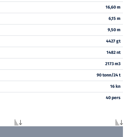
16,60 m
6,15 m
9,50 m
4427 gt
1482 nt
2173 m3
90 tonn/24 t
16 kn
40 pers