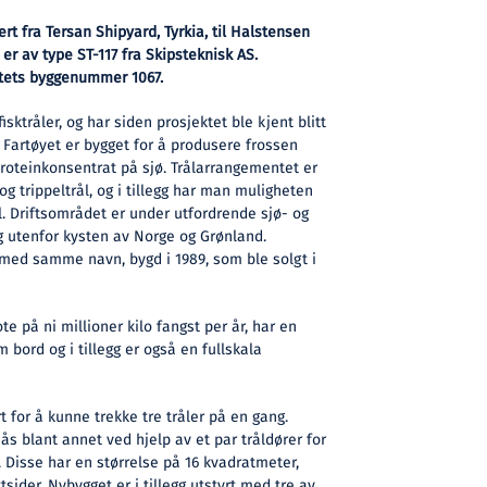
ert fra Tersan Shipyard, Tyrkia, til Halstensen
 er av type ST-117 fra Skipsteknisk AS.
ftets byggenummer 1067.
isktråler, og har siden prosjektet ble kjent blitt
 Fartøyet er bygget for å produsere frossen
 proteinkonsentrat på sjø. Trålarrangementet er
og trippeltrål, og i tillegg har man muligheten
l. Driftsområdet er under utfordrende sjø- og
g utenfor kysten av Norge og Grønland.
 med samme navn, bygd i 1989, som ble solgt i
te på ni millioner kilo fangst per år, har en
 bord og i tillegg er også en fullskala
t for å kunne trekke tre tråler på en gang.
s blant annet ved hjelp av et par tråldører for
. Disse har en størrelse på 16 kvadratmeter,
tsider. Nybygget er i tillegg utstyrt med tre av