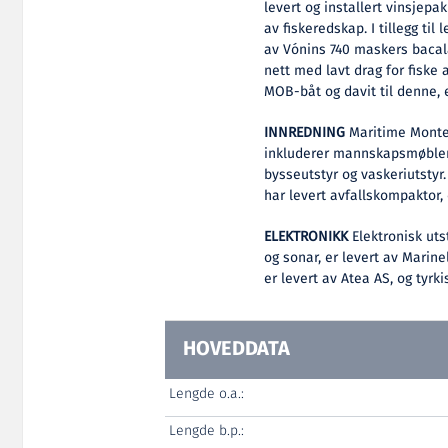
levert og installert vinsjep
av fiskeredskap. I tillegg til
av Vónins 740 maskers bacala
nett med lavt drag for fiske
MOB-båt og davit til denne, e
INNREDNING
Maritime Monter
inkluderer mannskapsmøbler 
bysseutstyr og vaskeriutstyr.
har levert avfallskompaktor, 
ELEKTRONIKK
Elektronisk ut
og sonar, er levert av Marin
er levert av Atea AS, og tyrki
HOVEDDATA
Lengde o.a.:
Lengde b.p.: