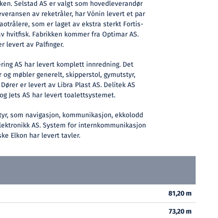
akken. Selstad AS er valgt som hovedleverandør
 leveransen av reketråler, har Vónin levert et par
otrålere, som er laget av ekstra sterkt Fortis-
 av hvitfisk. Fabrikken kommer fra Optimar AS.
r levert av Palfinger.
ing AS har levert komplett innredning. Det
og møbler generelt, skipperstol, gymutstyr,
 Dører er levert av Libra Plast AS. Delitek AS
og Jets AS har levert toalettsystemet.
styr, som navigasjon, kommunikasjon, ekkolodd
elektronikk AS. System for internkommunikasjon
ske Elkon har levert tavler.
81,20 m
73,20 m