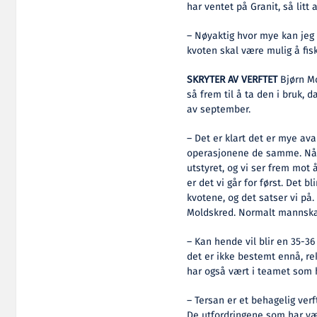
har ventet på Granit, så litt 
– Nøyaktig hvor mye kan jeg 
kvoten skal være mulig å fi
SKRYTER AV VERFTET
Bjørn Mo
så frem til å ta den i bruk,
av september.
– Det er klart det er mye ava
operasjonene de samme. Nå g
utstyret, og vi ser frem mot 
er det vi går for først. Det bli
kvotene, og det satser vi på. 
Moldskred. Normalt mannskap 
– Kan hende vil blir en 35-36 
det er ikke bestemt ennå, rek
har også vært i teamet som h
– Tersan er et behagelig verft
De utfordringene som har væ