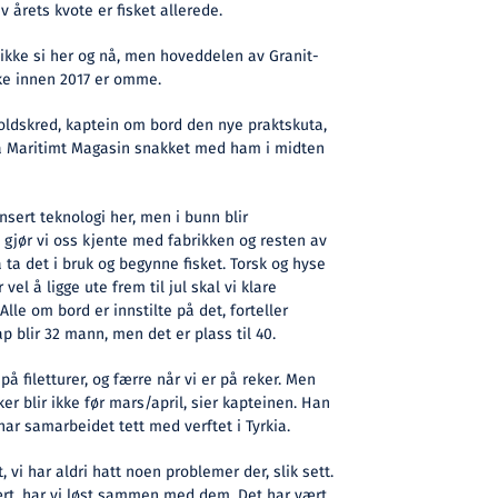
av årets kvote er fisket allerede.
ikke si her og nå, men hoveddelen av Granit-
ske innen 2017 er omme.
ldskred, kaptein om bord den nye praktskuta,
 da Maritimt Magasin snakket med ham i midten
nsert teknologi her, men i bunn blir
jør vi oss kjente med fabrikken og resten av
å ta det i bruk og begynne fisket. Torsk og hyse
r vel å ligge ute frem til jul skal vi klare
Alle om bord er innstilte på det, forteller
blir 32 mann, men det er plass til 40.
på filetturer, og færre når vi er på reker. Men
er blir ikke før mars/april, sier kapteinen. Han
ar samarbeidet tett med verftet i Tyrkia.
, vi har aldri hatt noen problemer der, slik sett.
rt, har vi løst sammen med dem. Det har vært