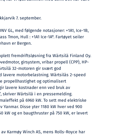
kkjarvik 7. september.
DNV GL, med følgende notasjoner: +1A1, Ice-1B,
lass Tmon, Hull : +1A1 Ice-1A*. Fartøyet seiler
mehavn er Bergen.
plett fremdriftsløsning fra Wärtsilä Finland Oy.
edmotor, girsystem, vribar propell (CPP), HP-
ärtsilä 32-motoren gir svært god
med lavere motorbelastning. Wärtsiläs 2-speed
re propellhastighet og optimalisert
 gir lavere kostnader enn ved bruk av
, skriver Wärtsilä i en pressemelding.
leffekt på 6960 kW. To sett med elektriske
av Yanmar. Disse yter 1180 kW hver ved 900
50 kW og en baugthruster på 750 kW, er levert
t av Karmøy Winch AS, mens Rolls-Royce har