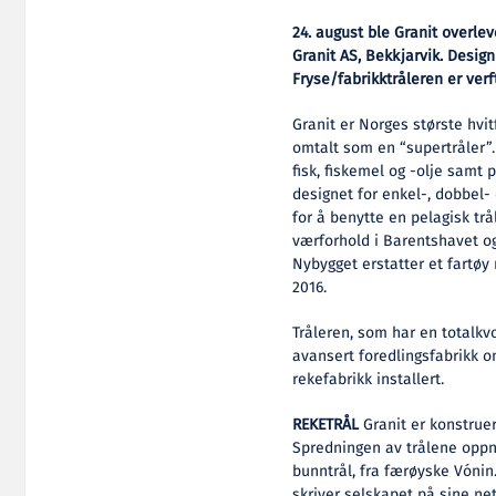
24. august ble Granit overlev
Granit AS, Bekkjarvik. Design
Fryse/fabrikktråleren er ver
Granit er Norges største hvitf
omtalt som en “supertråler”.
fisk, fiskemel og -olje samt
designet for enkel-, dobbel- 
for å benytte en pelagisk trå
værforhold i Barentshavet o
Nybygget erstatter et fartøy
2016.
Tråleren, som har en totalkvo
avansert foredlingsfabrikk om
rekefabrikk installert.
REKETRÅL
Granit er konstruer
Spredningen av trålene oppnå
bunntrål, fra færøyske Vónin
skriver selskapet på sine net