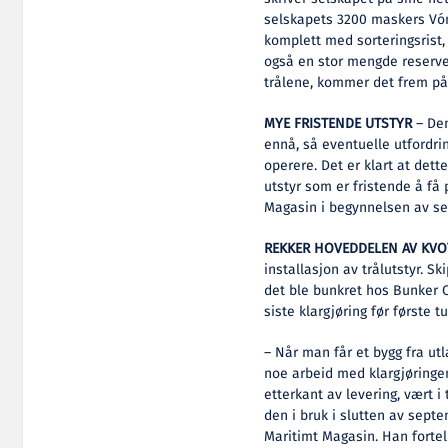
selskapets 3200 maskers Vón
komplett med sorteringsrist, 
også en stor mengde reservede
trålene, kommer det frem p
MYE FRISTENDE UTSTYR
– Den
ennå, så eventuelle utfordrin
operere. Det er klart at det
utstyr som er fristende å få 
Magasin i begynnelsen av s
REKKER HOVEDDELEN AV KV
installasjon av trålutstyr. S
det ble bunkret hos Bunker Oi
siste klargjøring før første tu
– Når man får et bygg fra utl
noe arbeid med klargjøringen
etterkant av levering, vært i 
den i bruk i slutten av septe
Maritimt Magasin. Han fortel