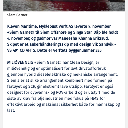
Siem Garnet
Kleven Maritime, Myklebust Verft AS leverte 9. november
«Siem Garnet» til Siem Offshore og Singa Star. Dåp ble holdt
4. november, og gudmor var Maneesha Khanna Eriksrud.
Skipet er et ankerhåndteringsskip med design Vik Sandvik -
VS 491 CD AHTS. Dette er verftets byggenummer 335.
MILJØVENNLIG
«Siem Garnet» har Clean Design, er
miljøvennlig og er optimalisert for lavt drivstofforbruk
gjennom hybrid dieselelektriske og mekaniske arrangement.
Siem sier at slike arrangement kombinert med formen på
fartøyet og SCR, gir ekstremt lave utslipp. Fartøyet er også
designet for dypvanns- og ROV-arbeid og er utstyrt med de
siste av krav fra oljeindustrien med fokus på HMS for
effektivt arbeid og maksimal sikkerhet både for mannskap og
last.