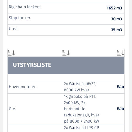
Rig chain lockers
1652 m3
Slop tanker
30 m3
Urea
35 m3
UTSTYRSLISTE
2x Wärtsilä 16V32,
Hovedmotorer:
Wärtsil
8000 kW hver
1x girboks på PTI,
2400 kW, 2x
Gir:
horisontale
Wärtsil
reduksjonsgir, hver
på 8000 / 2400 kW
2x Wärtsilä LIPS CP