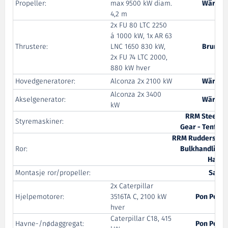
Propeller:
max 9500 kW diam.
Wärtsil
4,2 m
2x FU 80 LTC 2250
á 1000 kW, 1x AR 63
Thrustere:
LNC 1650 830 kW,
Brunvol
2x FU 74 LTC 2000,
880 kW hver
Hovedgeneratorer:
Alconza 2x 2100 kW
Wärtsil
Alconza 2x 3400
Akselgenerator:
Wärtsil
kW
RRM Steerin
Styremaskiner:
Gear - Tenfjor
RRM Rudders an
Ror:
Bulkhandling 
Harei
Montasje ror/propeller:
Salte
2x Caterpillar
Hjelpemotorer:
3516TA C, 2100 kW
Pon Powe
hver
Caterpillar C18, 415
Havne-/nødaggregat:
Pon Powe