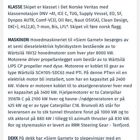
KLASSE
Skipet er klasset i Det Norske Veritas med
klassenotasjon DNV +A1, ICE C, TUG, Supply Vessel, EO, SF,
Dynpos AUTR, Comf-V(3), Oil Rec, Naut OSV(A), Clean Design,
DK(+), HL(2,8), T-mon, Bis, LFL*. Skipet vil føre norsk flagg.
MASKINERI
Hovedmaskineriet til «Siem Garnet» besørges av
et semi dieselelektrisk hybridsystem bestående av to
Wärtsilä 16V32 hovedmotorer som hver yter 8000 kW.
Motorene driver propellanlegget som består av to Wärtsilä
LIPS CP propeller med dyse. Motorene er koblet til gear av
type Wärtsilä SCH105-SDC63 med PTI. På denne PTIen vil en
elektrisk motor bli installert, som har en kapasitet på 2400
kW. Videre er motoren koblet til to akselgeneratorer hver med
en kapasitet på 3400 kW. Hjelpemotorer er to Caterpillar
3516TA C på 2100 kW hver og havne-/nødgeneratoren er på
425 kW og er av type Caterpillar C18. Brunvoll AS står for
leveransen av to stk tunnel thrustere forut på 1000 kW og to
stk akterut på 880 kW i tillegg til azimuth thruster på 830 kW.
Ror og styremaskin er levert av RRM Steering Gear - Tenfjord.
DEKK
På dekk har «Siem Garnet» to slepevinsjer med en