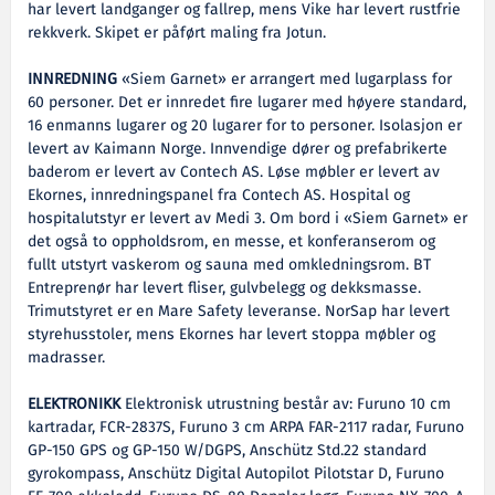
har levert landganger og fallrep, mens Vike har levert rustfrie
rekkverk. Skipet er påført maling fra Jotun.
INNREDNING
«Siem Garnet» er arrangert med lugarplass for
60 personer. Det er innredet fire lugarer med høyere standard,
16 enmanns lugarer og 20 lugarer for to personer. Isolasjon er
levert av Kaimann Norge. Innvendige dører og prefabrikerte
baderom er levert av Contech AS. Løse møbler er levert av
Ekornes, innredningspanel fra Contech AS. Hospital og
hospitalutstyr er levert av Medi 3. Om bord i «Siem Garnet» er
det også to oppholdsrom, en messe, et konferanserom og
fullt utstyrt vaskerom og sauna med omkledningsrom. BT
Entreprenør har levert fliser, gulvbelegg og dekksmasse.
Trimutstyret er en Mare Safety leveranse. NorSap har levert
styrehusstoler, mens Ekornes har levert stoppa møbler og
madrasser.
ELEKTRONIKK
Elektronisk utrustning består av: Furuno 10 cm
kartradar, FCR-2837S, Furuno 3 cm ARPA FAR-2117 radar, Furuno
GP-150 GPS og GP-150 W/DGPS, Anschütz Std.22 standard
gyrokompass, Anschütz Digital Autopilot Pilotstar D, Furuno