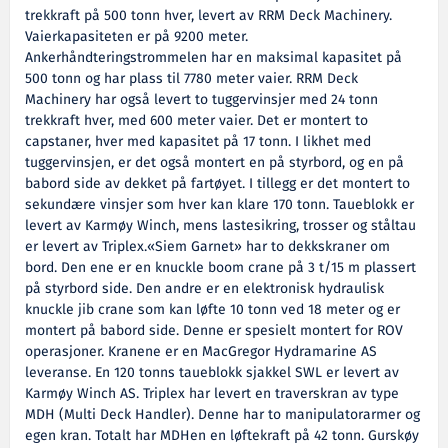
trekkraft på 500 tonn hver, levert av RRM Deck Machinery.
Vaierkapasiteten er på 9200 meter.
Ankerhåndteringstrommelen har en maksimal kapasitet på
500 tonn og har plass til 7780 meter vaier. RRM Deck
Machinery har også levert to tuggervinsjer med 24 tonn
trekkraft hver, med 600 meter vaier. Det er montert to
capstaner, hver med kapasitet på 17 tonn. I likhet med
tuggervinsjen, er det også montert en på styrbord, og en på
babord side av dekket på fartøyet. I tillegg er det montert to
sekundære vinsjer som hver kan klare 170 tonn. Taueblokk er
levert av Karmøy Winch, mens lastesikring, trosser og ståltau
er levert av Triplex.«Siem Garnet» har to dekkskraner om
bord. Den ene er en knuckle boom crane på 3 t/15 m plassert
på styrbord side. Den andre er en elektronisk hydraulisk
knuckle jib crane som kan løfte 10 tonn ved 18 meter og er
montert på babord side. Denne er spesielt montert for ROV
operasjoner. Kranene er en MacGregor Hydramarine AS
leveranse. En 120 tonns taueblokk sjakkel SWL er levert av
Karmøy Winch AS. Triplex har levert en traverskran av type
MDH (Multi Deck Handler). Denne har to manipulatorarmer og
egen kran. Totalt har MDHen en løftekraft på 42 tonn. Gurskøy