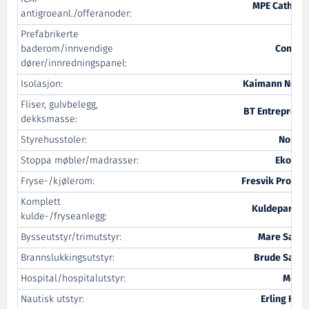
MPE Cathodi
antigroeanl./offeranoder:
Prefabrikerte
baderom/innvendige
Contec
dører/innredningspanel:
Isolasjon:
Kaimann Norg
Fliser, gulvbelegg,
BT Entreprenø
dekksmasse:
Styrehusstoler:
NorSa
Stoppa møbler/madrasser:
Ekorne
Fryse-/kjølerom:
Fresvik Produk
Komplett
Kuldepartne
kulde-/fryseanlegg:
Bysseutstyr/trimutstyr:
Mare Safet
Brannslukkingsutstyr:
Brude Safet
Hospital/hospitalutstyr:
Medi 
Nautisk utstyr:
Erling Hau