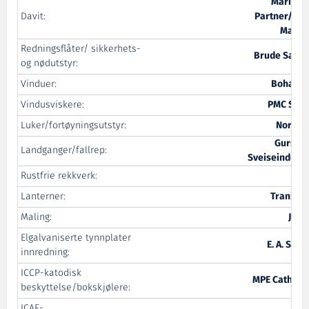
Maritim
Davit:
Partner/ TT
Marin
Redningsflåter/ sikkerhets-
Brude Safet
og nødutstyr:
Vinduer:
Bohame
Vindusviskere:
PMC Serv
Luker/fortøyningsutstyr:
Nor-Pr
Gurskø
Landganger/fallrep:
Sveiseindustr
Rustfrie rekkverk:
Vik
Lanterner:
Tranber
Maling:
Jotu
Elgalvaniserte tynnplater
E. A. Smit
innredning:
ICCP-katodisk
MPE Cathodi
beskyttelse/bokskjølere:
ICAF-