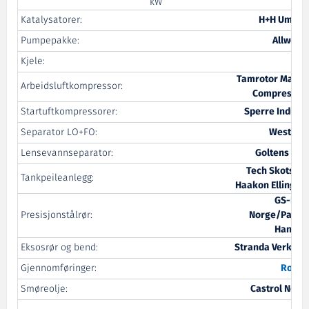
kW
Katalysatorer:
H+H Umwel
Pumpepakke:
Allweile
Kjele:
Pyr
Tamrotor Marin
Arbeidsluftkompressor:
Compressor
Startuftkompressorer:
Sperre Industr
Separator LO+FO:
Westfali
Lensevannseparator:
Goltens Osl
Tech Skotselv
Tankpeileanlegg:
Haakon Ellingse
GS-Hyr
Presisjonstålrør:
Norge/Parke
Hannifi
Eksosrør og bend:
Stranda Verkste
Gjennomføringer:
Roxte
Smøreolje:
Castrol Norg
A