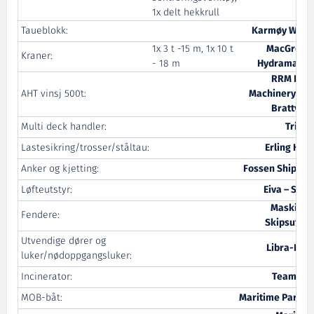
1x delt hekkrull
Taueblokk:
Karmøy Winc
1x 3 t -15 m, 1x 10 t
MacGrego
Kraner:
- 18 m
Hydramarin
RRM Dec
AHT vinsj 500t:
Machinery avd
Brattvaa
Multi deck handler:
Triple
Lastesikring/trosser/ståltau:
Erling Hau
Anker og kjetting:
Fossen Shippin
Løfteutstyr:
Eiva – Safe
Maskin o
Fendere:
Skipsutsty
Utvendige dører og
Libra-Plas
luker/nødoppgangsluker:
Incinerator:
Teamtec
MOB-båt:
Maritime Partne