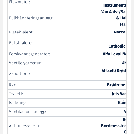
Flowmeter:
Instrumenterin
Van Aalst/Saune
Bulkhåndteringsanlegg:
& Helset
Mariti
Platekjølere:
Norco Osl
MP
Bokskjølere:
Cathodic/NR
Ferskvannsgenerator:
Alfa Laval Nordi
Ventiler/armatur:
Ahlsel
Ahlsell/Brødren
Aktuatorer:
Dah
Rør:
Brødrene Dah
Toalett:
Jets Vacuu
Isolering:
Kaiman
Ventilasjonsanlegg:
Aero
Hopp
Antirullesystem:
Bordmesstechni
Gmb