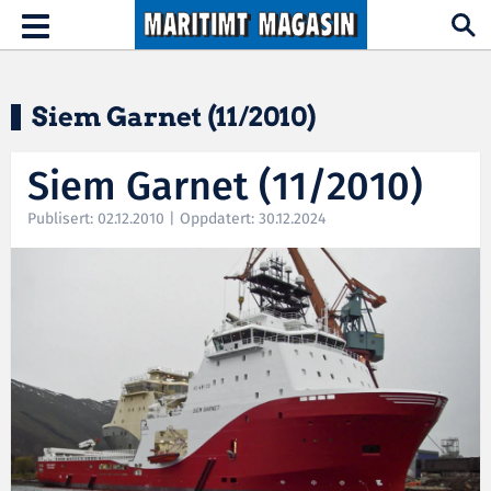
Hopp til hovedinnhold
Toggle
navigation
Siem Garnet (11/2010)
Siem Garnet (11/2010)
Publisert: 02.12.2010 | Oppdatert: 30.12.2024