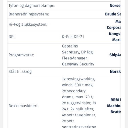
Tyfon og dagmorselampe:
Norseligh
Brannredningssystem:
Brude Safet
Mariof
Hi-Fog slukkesystem:
Corporatio
Kongsber
DP:
K-Pos DP-21
Maritim
Captains
Secretary, DP log,
Programvarer:
ShipAdmi
FleetManager,
Gangway Security
Stål til skrog:
Norsk Stå
1x towing/working
winch, 500 t max,
2x secondary
drums, max 170 t,
RRM Dec
2x tuggervinsjer, 2x
Dekksmaskineri:
Machinery 
24 t, 2x haikjefter,
Brattvaa
4x sett tauepinner,
2x sett
sentreringsverktøy,