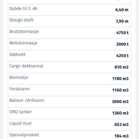
Dybde til 2. dk.
6,40 m
Design draft
7,90 m
Bruttotonnasje
4750 t
Nettotonnasje
2000 t
Dødvekt
4250 t
Cargo dekksareal
810 m2
Brennolje
1180 m3
Ferskvann
1160 m3
Ballast-/drillvann
3000 m3
ORO tanker
1360 m3
Liquid mud
653 m3
Spesialprodukt
184 m3