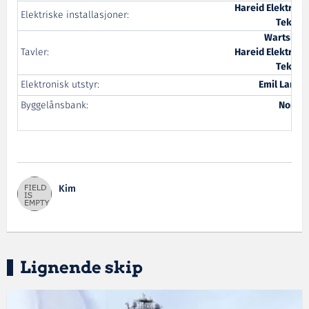
Hareid Elektrisk
Elektriske installasjoner:
Teknik
Wartsilä 
Tavler:
Hareid Elektrisk
Teknik
Elektronisk utstyr:
Emil Langv
Byggelånsbank:
Norde
Kim
Lignende skip