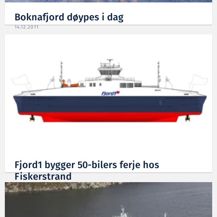
Boknafjord døypes i dag
14.12.2011
Fjord1 bygger 50-bilers ferje hos
Fiskerstrand
25.10.2010