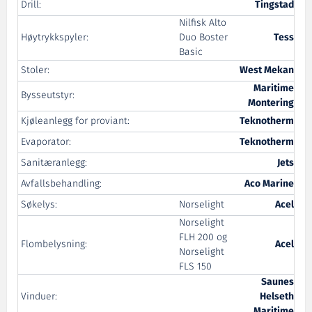
Drill:
Tingstad
Nilfisk Alto
Høytrykkspyler:
Duo Boster
Tess
Basic
Stoler:
West Mekan
Maritime
Bysseutstyr:
Montering
Kjøleanlegg for proviant:
Teknotherm
Evaporator:
Teknotherm
Sanitæranlegg:
Jets
Avfallsbehandling:
Aco Marine
Søkelys:
Norselight
Acel
Norselight
FLH 200 og
Flombelysning:
Acel
Norselight
FLS 150
Saunes
Vinduer:
Helseth
Maritime