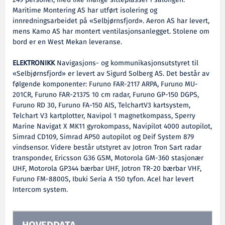
249 personer, med like mange sitteplasser i salongen.
Maritime Montering AS har utført isolering og
innredningsarbeidet på «Selbjørnsfjord». Aeron AS har levert,
mens Kamo AS har montert ventilasjonsanlegget. Stolene om
bord er en West Mekan leveranse.
ELEKTRONIKK
Navigasjons- og kommunikasjonsutstyret til
«Selbjørnsfjord» er levert av Sigurd Solberg AS. Det består av
følgende komponenter: Furuno FAR-2117 ARPA, Furuno MU-
201CR, Furuno FAR-2137S 10 cm radar, Furuno GP-150 DGPS,
Furuno RD 30, Furuno FA-150 AIS, TelchartV3 kartsystem,
Telchart V3 kartplotter, Navipol 1 magnetkompass, Sperry
Marine Navigat X MK11 gyrokompass, Navipilot 4000 autopilot,
Simrad CD109, Simrad AP50 autopilot og Deif System 879
vindsensor. Videre består utstyret av Jotron Tron Sart radar
transponder, Ericsson G36 GSM, Motorola GM-360 stasjonær
UHF, Motorola GP344 bærbar UHF, Jotron TR-20 bærbar VHF,
Furuno FM-8800S, Ibuki Seria A 150 tyfon. Acel har levert
Intercom system.