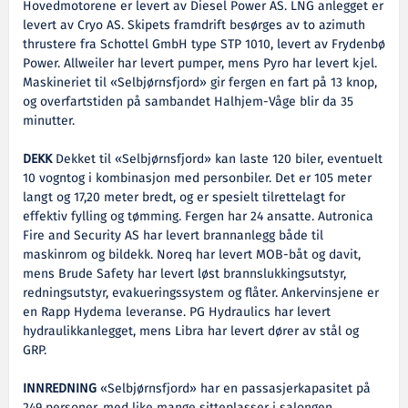
Hovedmotorene er levert av Diesel Power AS. LNG anlegget er
levert av Cryo AS. Skipets framdrift besørges av to azimuth
thrustere fra Schottel GmbH type STP 1010, levert av Frydenbø
Power. Allweiler har levert pumper, mens Pyro har levert kjel.
Maskineriet til «Selbjørnsfjord» gir fergen en fart på 13 knop,
og overfartstiden på sambandet Halhjem-Våge blir da 35
minutter.
DEKK
Dekket til «Selbjørnsfjord» kan laste 120 biler, eventuelt
10 vogntog i kombinasjon med personbiler. Det er 105 meter
langt og 17,20 meter bredt, og er spesielt tilrettelagt for
effektiv fylling og tømming. Fergen har 24 ansatte. Autronica
Fire and Security AS har levert brannanlegg både til
maskinrom og bildekk. Noreq har levert MOB-båt og davit,
mens Brude Safety har levert løst brannslukkingsutstyr,
redningsutstyr, evakueringssystem og flåter. Ankervinsjene er
en Rapp Hydema leveranse. PG Hydraulics har levert
hydraulikkanlegget, mens Libra har levert dører av stål og
GRP.
INNREDNING
«Selbjørnsfjord» har en passasjerkapasitet på