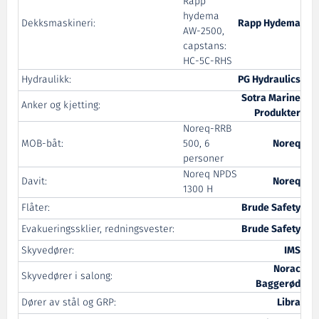
Rapp
hydema
Dekksmaskineri:
Rapp Hydema
AW-2500,
capstans:
HC-5C-RHS
Hydraulikk:
PG Hydraulics
Sotra Marine
Anker og kjetting:
Produkter
Noreq-RRB
MOB-båt:
500, 6
Noreq
personer
Noreq NPDS
Davit:
Noreq
1300 H
Flåter:
Brude Safety
Evakueringssklier, redningsvester:
Brude Safety
Skyvedører:
IMS
Norac
Skyvedører i salong:
Baggerød
Dører av stål og GRP:
Libra