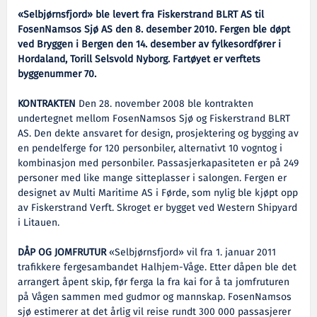
«Selbjørnsfjord» ble levert fra Fiskerstrand BLRT AS til
FosenNamsos Sjø AS den 8. desember 2010. Fergen ble døpt
ved Bryggen i Bergen den 14. desember av fylkesordfører i
Hordaland, Torill Selsvold Nyborg. Fartøyet er verftets
byggenummer 70.
KONTRAKTEN
Den 28. november 2008 ble kontrakten
undertegnet mellom FosenNamsos Sjø og Fiskerstrand BLRT
AS. Den dekte ansvaret for design, prosjektering og bygging av
en pendelferge for 120 personbiler, alternativt 10 vogntog i
kombinasjon med personbiler. Passasjerkapasiteten er på 249
personer med like mange sitteplasser i salongen. Fergen er
designet av Multi Maritime AS i Førde, som nylig ble kjøpt opp
av Fiskerstrand Verft. Skroget er bygget ved Western Shipyard
i Litauen.
DÅP OG JOMFRUTUR
«Selbjørnsfjord» vil fra 1. januar 2011
trafikkere fergesambandet Halhjem-Våge. Etter dåpen ble det
arrangert åpent skip, før ferga la fra kai for å ta jomfruturen
på Vågen sammen med gudmor og mannskap. FosenNamsos
sjø estimerer at det årlig vil reise rundt 300 000 passasjerer