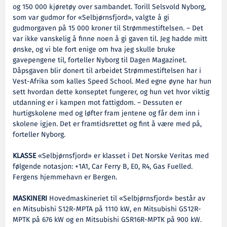
og 150 000 kjøretøy over sambandet. Torill Selsvold Nyborg,
som var gudmor for «Selbjørnsfjord», valgte å gi
gudmorgaven på 15 000 kroner til Strømmestiftelsen. – Det
var ikke vanskelig å finne noen å gi gaven til. Jeg hadde mitt
ønske, og vi ble fort enige om hva jeg skulle bruke
gavepengene til, forteller Nyborg til Dagen Magazinet.
Dåpsgaven blir donert til arbeidet Strømmestiftelsen har i
Vest-Afrika som kalles Speed School. Med egne øyne har hun
sett hvordan dette konseptet fungerer, og hun vet hvor viktig
utdanning er i kampen mot fattigdom. – Dessuten er
hurtigskolene med og løfter fram jentene og får dem inn i
skolene igjen. Det er framtidsrettet og fint å være med på,
forteller Nyborg.
KLASSE
«Selbjørnsfjord» er klasset i Det Norske Veritas med
følgende notasjon: +1A1, Car Ferry B, E0, R4, Gas Fuelled.
Fergens hjemmehavn er Bergen.
MASKINERI
Hovedmaskineriet til «Selbjørnsfjord» består av
en Mitsubishi S12R-MPTA på 1110 kW, en Mitsubishi GS12R-
MPTK på 676 kW og en Mitsubishi GSR16R-MPTK på 900 kW.