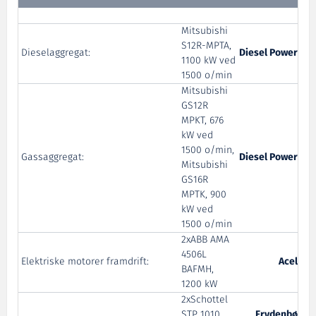
Mitsubishi
S12R-MPTA,
Dieselaggregat:
Diesel Power
1100 kW ved
1500 o/min
Mitsubishi
GS12R
MPKT, 676
kW ved
1500 o/min,
Gassaggregat:
Diesel Power
Mitsubishi
GS16R
MPTK, 900
kW ved
1500 o/min
2xABB AMA
4506L
Elektriske motorer framdrift:
Acel
BAFMH,
1200 kW
2xSchottel
STP 1010
Frydenbø