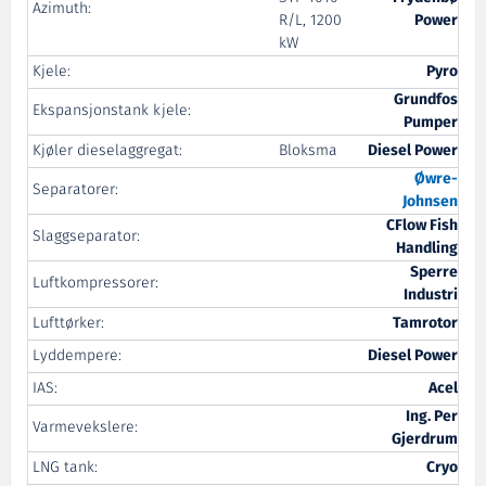
Azimuth:
R/L, 1200
Power
kW
Kjele:
Pyro
Grundfos
Ekspansjonstank kjele:
Pumper
Kjøler dieselaggregat:
Bloksma
Diesel Power
Øwre
-
Separatorer:
Johnsen
CFlow Fish
Slaggseparator:
Handling
Sperre
Luftkompressorer:
Industri
Lufttørker:
Tamrotor
Lyddempere:
Diesel Power
IAS:
Acel
Ing. Per
Varmevekslere:
Gjerdrum
LNG tank:
Cryo