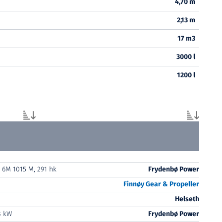
4,70 m
2,13 m
17 m3
3000 l
1200 l
 6M 1015 M, 291 hk
Frydenbø Power
Finnøy Gear & Propeller
Helseth
8 kW
Frydenbø Power