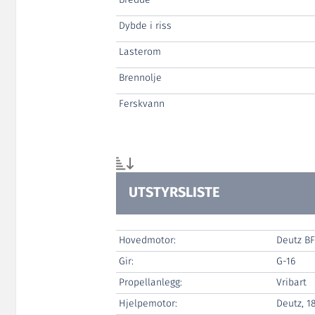
Bredde
Dybde i riss
Lasterom
Brennolje
Ferskvann
UTSTYRSLISTE
Hovedmotor:
Deutz BF
Gir:
G-16
Propellanlegg:
Vribart
Hjelpemotor:
Deutz, 1