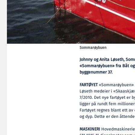
Sommarøybuen
Johnny og Anita Løseth, Somm
«Sommarøybuen» fra Båt og Mo
byggenummer 37.
FARTØYET
«Sommarøybuen» ble
Løseth medeier i «Skaaskjæ
7/2010. Det nye fartøyet er b
ligger på rundt fem millioner
Fartøyet regnes blant ett av
og dyp. Dette er den åttende 
MASKINERI
Hovedmaskineriet