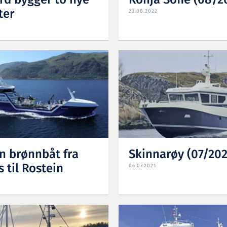
rd bygger to nye
Ronja Sofie (08/2
ter
23.08.2022
n brønnbåt fra
Skinnarøy (07/202
 til Rostein
06.07.2021