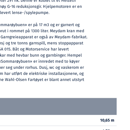
er 291 hk. Denne er koblet til et Helseth
innøy G-16 reduksjonsgir. Hjelpemotoren er en
 levert lense-/spylepumpe.
mmarøybuen» er på 17 m3 og er garnert og
forut i rommet på 1300 liter. Meydam kran med
. Garngreieapparat er også av Meydam-fabrikat.
nsj og tre tonns garnspill, mens stoppapparat
 015. Båt og Motorservice har levert
lekar med hevbar bunn og garnbinger. Hempel
. «Sommarøybuen» er innredet med to køyer
ner seg under rorhus. Dusj, wc og vaskerom er
m har utført de elektriske installasjonene, og
rne Wahl-Olsen Fartøyet er blant annet utstyrt
10,65 m