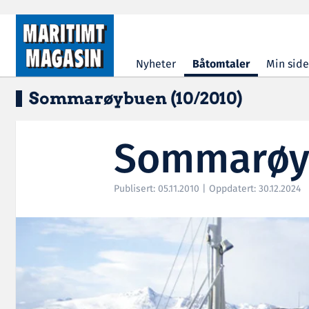
Hopp til hovedinnhold
Nyheter
Båtomtaler
Min side
Sommarøybuen (10/2010)
Sommarøyb
Publisert: 05.11.2010 | Oppdatert: 30.12.2024