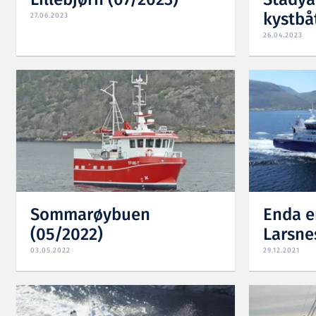
Lillebjørn (07/2023)
Stadya
kystbå
27.06.2023
26.04.2023
Sommarøybuen
Enda e
(05/2022)
Larsnes
03.05.2022
29.12.2021