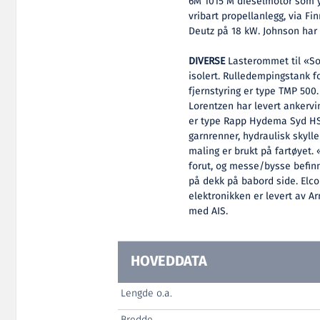
6M 1015 M dieselmotor som yt
vribart propellanlegg, via F
Deutz på 18 kW. Johnson har
DIVERSE
Lasterommet til «So
isolert. Rulledempingstank 
fjernstyring er type TMP 500
Lorentzen har levert ankervi
er type Rapp Hydema Syd HSA
garnrenner, hydraulisk skyl
maling er brukt på fartøyet
forut, og messe/bysse befin
på dekk på babord side. Elco
elektronikken er levert av A
med AIS.
HOVEDDATA
Lengde o.a.