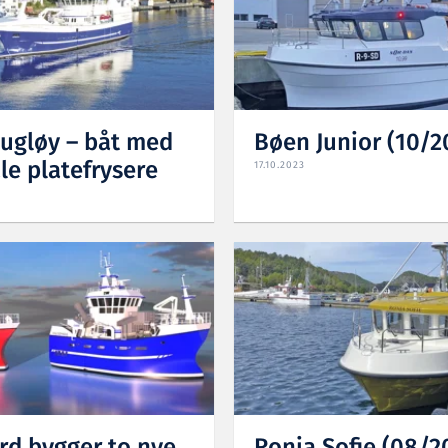
ugløy – båt med
Bøen Junior (10/2
le platefrysere
17.10.2023