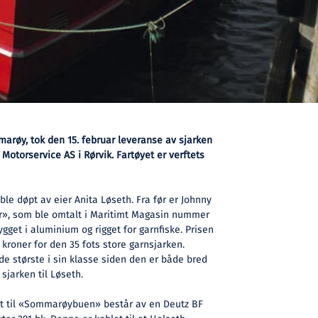
arøy, tok den 15. februar leveranse av sjarken
torservice AS i Rørvik. Fartøyet er verftets
 døpt av eier Anita Løseth. Fra før er Johnny
r», som ble omtalt i Maritimt Magasin nummer
ygget i aluminium og rigget for garnfiske. Prisen
 kroner for den 35 fots store garnsjarken.
 de største i sin klasse siden den er både bred
sjarken til Løseth.
 til «Sommarøybuen» består av en Deutz BF