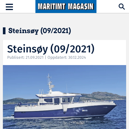
Hopp til hovedinnhold
Toggle
navigation
Steinsøy (09/2021)
Steinsøy (09/2021)
Publisert: 21.09.2021 | Oppdatert: 30.12.2024