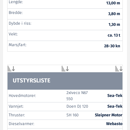
Lengde:
13,00 m
Bredde:
3,80 m
Dybde i riss:
1,30 m
Vekt:
ca. 13 t
Marsjfart:
28-30 kn
UTSTYRSLISTE
2xIveco N67
Hovedmotorer:
Sea-Tek
550
Vannjet:
Doen DJ 120
Sea-Tek
Thruster:
SH 160
Sleipner Motor
Dieselvarmer:
Webasto