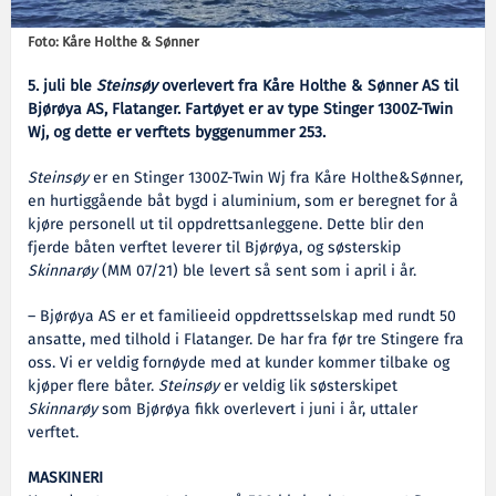
Foto: Kåre Holthe & Sønner
5. juli ble
Steinsøy
overlevert fra Kåre Holthe & Sønner AS til
Bjørøya AS, Flatanger. Fartøyet er av type Stinger 1300Z-Twin
Wj, og dette er verftets byggenummer 253.
Steinsøy
er en Stinger 1300Z-Twin Wj fra Kåre Holthe&Sønner,
en hurtiggående båt bygd i aluminium, som er beregnet for å
kjøre personell ut til oppdrettsanleggene. Dette blir den
fjerde båten verftet leverer til Bjørøya, og søsterskip
Skinnarøy
(MM 07/21) ble levert så sent som i april i år.
– Bjørøya AS er et familieeid oppdrettsselskap med rundt 50
ansatte, med tilhold i Flatanger. De har fra før tre Stingere fra
oss. Vi er veldig fornøyde med at kunder kommer tilbake og
kjøper flere båter.
Steinsøy
er veldig lik søsterskipet
Skinnarøy
som Bjørøya fikk overlevert i juni i år, uttaler
verftet.
MASKINERI