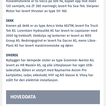
Hovedmotorene er to Iveco på 500 hk, koplet opp mot Doen
120 vannjett, via ZF 280 marinegir, levert fra Sea-Tek. Sleipner
Motor har levert thruster av type SH 160.
DEKK
Kranen på dekk er av type Amco Veba 602TM, levert fra Truck
Tek AS. Lorentzen Hydraulikk AS har levert to capstaner med
2000 kg trekkraft. Dekkslys og lanterner er levert av NDS
Group AS. Redningsgrind er levert fra Dacon AS, mens Libra-
Plast AS har levert maskinromsluke og dører.
DIVERSE
Nybygget har dempede stoler av type Grammer Avento Air,
levert av HR Maskin AS, og alle sitteplasser har eget USB-
ladeuttak. Båten er utstyrt med Raymarine Axiom Pro
kartplotter, radar, ekkolodd, VHF og AIS klasse A. Viteq har
stått for den elektrisk installasjon.
HOVEDDATA