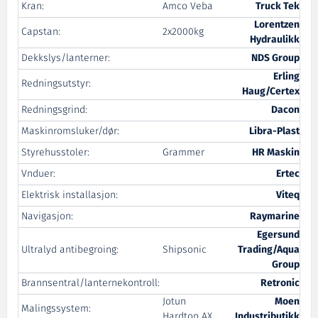
Kran:
Amco Veba
Truck Tek
Lorentzen
Capstan:
2x2000kg
Hydraulikk
Dekkslys/lanterner:
NDS Group
Erling
Redningsutstyr:
Haug/Certex
Redningsgrind:
Dacon
Maskinromsluker/dør:
Libra-Plast
Styrehusstoler:
Grammer
HR Maskin
Vnduer:
Ertec
Elektrisk installasjon:
Viteq
Navigasjon:
Raymarine
Egersund
Ultralyd antibegroing:
Shipsonic
Trading/Aqua
Group
Brannsentral/lanternekontroll:
Retronic
Jotun
Moen
Malingssystem:
Hardtop AX
Industributikk