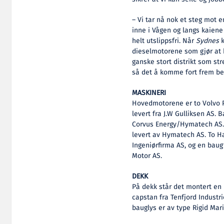
– Vi tar nå nok et steg mot e
inne i Vågen og langs kaiene 
helt utslippsfri. Når
Sydnes
dieselmotorene som gjør at b
ganske stort distrikt som stre
så det å komme fort frem bet
MASKINERI
Hovedmotorene er to Volvo 
levert fra J.W Gulliksen AS. 
Corvus Energy/Hymatech AS. 
levert av Hymatech AS. To Ha
Ingeniørfirma AS, og en baug
Motor AS.
DEKK
På dekk står det montert en 
capstan fra Tenfjord Industri
bauglys er av type Rigid Mar