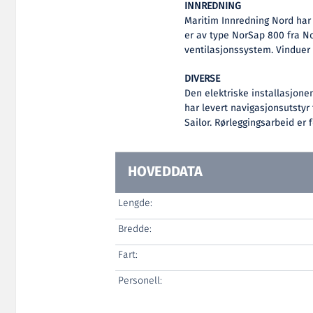
INNREDNING
Maritim Innredning Nord har 
er av type NorSap 800 fra No
ventilasjonssystem. Vinduer e
DIVERSE
Den elektriske installasjone
har levert navigasjonsutsty
Sailor. Rørleggingsarbeid er 
HOVEDDATA
Lengde:
Bredde:
Fart:
Personell: