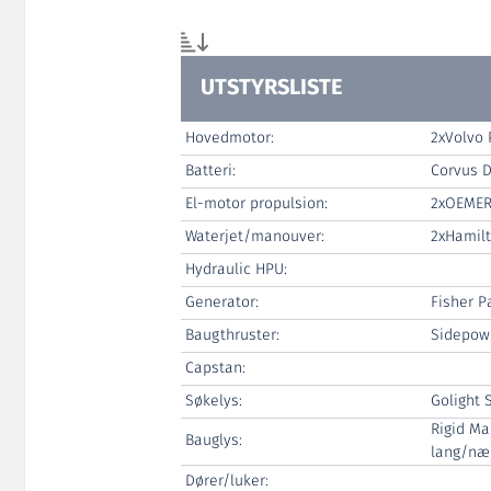
UTSTYRSLISTE
Hovedmotor:
2xVolvo
Batteri:
Corvus D
El-motor propulsion:
2xOEMER
Waterjet/manouver:
2xHamilt
Hydraulic HPU:
Generator:
Fisher 
Baugthruster:
Sidepow
Capstan:
Søkelys:
Golight 
Rigid Ma
Bauglys:
lang/næ
Dører/luker: