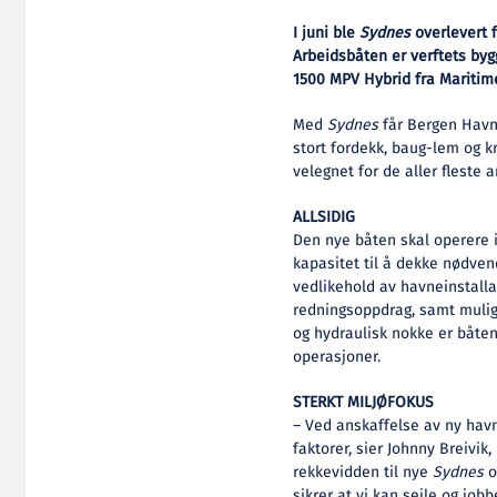
I juni ble
Sydnes
overlevert 
Arbeidsbåten er verftets by
1500 MPV Hybrid fra Maritime
Med
Sydnes
får Bergen Havn
stort fordekk, baug-lem og k
velegnet for de aller fleste
ALLSIDIG
Den nye båten skal operere i
kapasitet til å dekke nødvend
vedlikehold av havneinstallas
redningsoppdrag, samt muligh
og hydraulisk nokke er båten 
operasjoner.
STERKT MILJØFOKUS
– Ved anskaffelse av ny havn
faktorer, sier Johnny Breivik
rekkevidden til nye
Sydnes
o
sikrer at vi kan seile og jobb