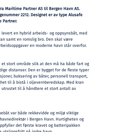
fra Maritime Partner AS til Bergen Havn AS.
ggenummer 2212. Designet er av type Alusafe
 Partner.
 levert en hybrid arbeids- og oppsynsbåt, med
ran samt en romslig bro. Den skal være
 arbeidsoppgaver en moderne havn står overfor.
 et stort område slik at den må ha både fart og
ige distanser. Den er bygget for de fleste typer
joner, buksering av båter, personell transport,
et til å bistå i oljevernberedskap. Med kran
utrustet til å håndtere et stort antall av
ebåt var både rekkevidde og miljø viktige
, havnedirektør i Bergen Havn. Hurtigheten og
ppfyller det første kravet og batteripakken
e utslippsfritt på indre havn.