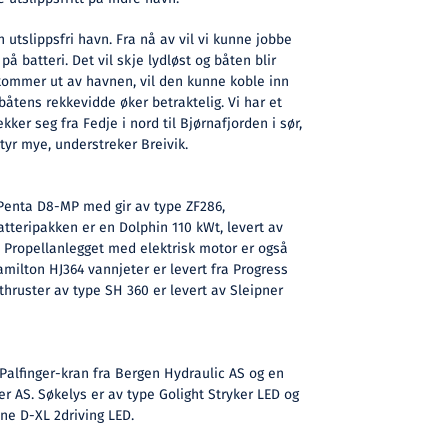
n utslippsfri havn. Fra nå av vil vi kunne jobbe
på batteri. Det vil skje lydløst og båten blir
kommer ut av havnen, vil den kunne koble inn
åtens rekkevidde øker betraktelig. Vi har et
kker seg fra Fedje i nord til Bjørnafjorden i sør,
yr mye, understreker Breivik.
Penta D8-MP med gir av type ZF286,
Batteripakken er en Dolphin 110 kWt, levert av
Propellanlegget med elektrisk motor er også
milton HJ364 vannjeter er levert fra Progress
thruster av type SH 360 er levert av Sleipner
Palfinger-kran fra Bergen Hydraulic AS og en
er AS. Søkelys er av type Golight Stryker LED og
ine D-XL 2driving LED.