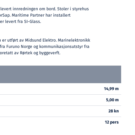
levert innredningen om bord. Stoler i styrehus
rSap. Maritime Partner har installert
r levert fra SI-Glass.
n er utført av Midsund Elektro. Marinelektronikk
r fra Furuno Norge og kommunikasjonsutstyr fra
foretatt av Rørtek og byggeverft.
14,99 m
5,00 m
28 kn
12 pers