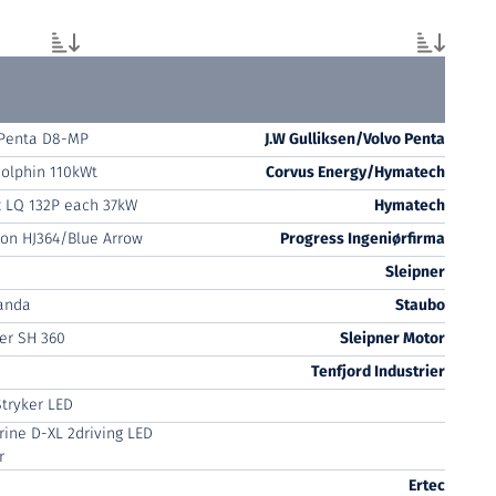
 Penta D8-MP
J.W Gulliksen/Volvo Penta
olphin 110kWt
Corvus Energy/Hymatech
 LQ 132P each 37kW
Hymatech
on HJ364/Blue Arrow
Progress Ingeniørfirma
Sleipner
Panda
Staubo
er SH 360
Sleipner Motor
Tenfjord Industrier
Stryker LED
rine D-XL 2driving LED
r
Ertec