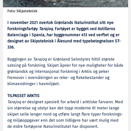
Foto: Skipsteknisk
I november 2021 overtok Grønlands Naturinstitut sitt nye
forskningsfartøy
Tarajoq
. Fartøyet er bygget ved Astilleros
Balenciaga i Spania, har byggenummer 413 ved verftet og er
designet av Skipsteknisk i Ålesund med typebetegnelsen ST-
336.
Byggingen av
Tarajoq
er Grønland Selvstyres hittil største
satsing på forskning. Skipet åpner for nye muligheter for både
grønlandsk og internasjonal forskning i Arktis og peker
fremover i overvåkingen av reke- og fiskebestander og
klimaendringer i havmiljøet.
TILPASSET ARKTIS
Tarajoq
er designet spesielt for arbeid i arktiske farvann. Med
sin størrelse og utstyr kan det topp moderne 61 meter lange
skipet seile lenger nord og utføre langt flere typer forsknings-
og miljøoppgaver enn det som tidligere har vært mulig med
de eldre fartøyene Naturinstitutet har disponert.