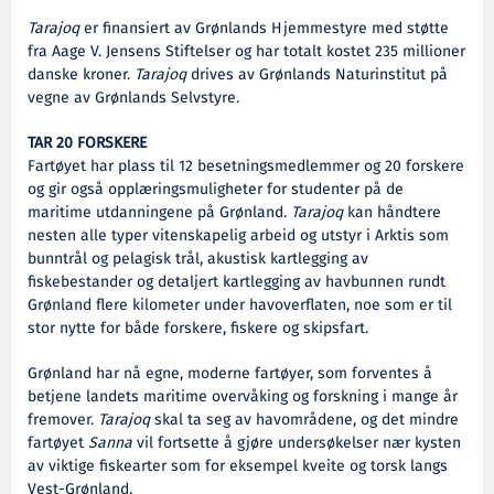
Tarajoq
er finansiert av Grønlands Hjemmestyre med støtte
fra Aage V. Jensens Stiftelser og har totalt kostet 235 millioner
danske kroner.
Tarajoq
drives av Grønlands Naturinstitut på
vegne av Grønlands Selvstyre.
TAR 20 FORSKERE
Fartøyet har plass til 12 besetningsmedlemmer og 20 forskere
og gir også opplæringsmuligheter for studenter på de
maritime utdanningene på Grønland.
Tarajoq
kan håndtere
nesten alle typer vitenskapelig arbeid og utstyr i Arktis som
bunntrål og pelagisk trål, akustisk kartlegging av
fiskebestander og detaljert kartlegging av havbunnen rundt
Grønland flere kilometer under havoverflaten, noe som er til
stor nytte for både forskere, fiskere og skipsfart.
Grønland har nå egne, moderne fartøyer, som forventes å
betjene landets maritime overvåking og forskning i mange år
fremover.
Tarajoq
skal ta seg av havområdene, og det mindre
fartøyet
Sanna
vil fortsette å gjøre undersøkelser nær kysten
av viktige fiskearter som for eksempel kveite og torsk langs
Vest-Grønland.