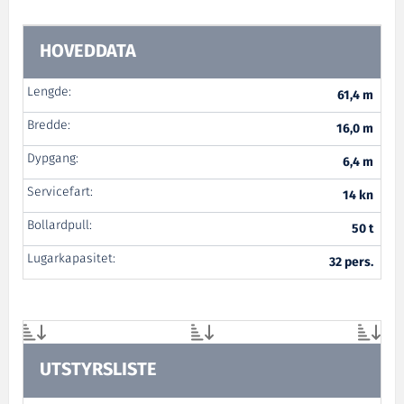
HOVEDDATA
Lengde:
61,4 m
Bredde:
16,0 m
Dypgang:
6,4 m
Servicefart:
14 kn
Bollardpull:
50 t
Lugarkapasitet:
32 pers.
UTSTYRSLISTE