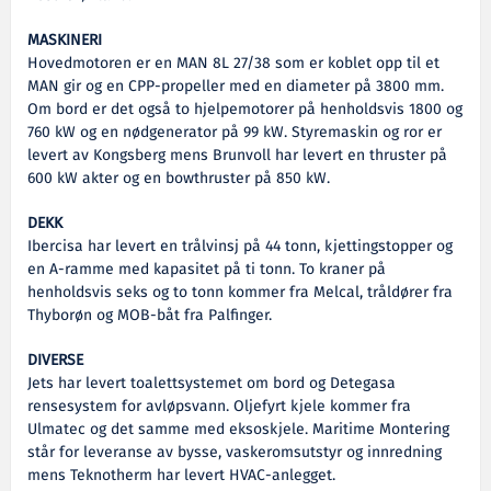
MASKINERI
Hovedmotoren er en MAN 8L 27/38 som er koblet opp til et
MAN gir og en CPP-propeller med en diameter på 3800 mm.
Om bord er det også to hjelpemotorer på henholdsvis 1800 og
760 kW og en nødgenerator på 99 kW. Styremaskin og ror er
levert av Kongsberg mens Brunvoll har levert en thruster på
600 kW akter og en bowthruster på 850 kW.
DEKK
Ibercisa har levert en trålvinsj på 44 tonn, kjettingstopper og
en A-ramme med kapasitet på ti tonn. To kraner på
henholdsvis seks og to tonn kommer fra Melcal, tråldører fra
Thyborøn og MOB-båt fra Palfinger.
DIVERSE
Jets har levert toalettsystemet om bord og Detegasa
rensesystem for avløpsvann. Oljefyrt kjele kommer fra
Ulmatec og det samme med eksoskjele. Maritime Montering
står for leveranse av bysse, vaskeromsutstyr og innredning
mens Teknotherm har levert HVAC-anlegget.