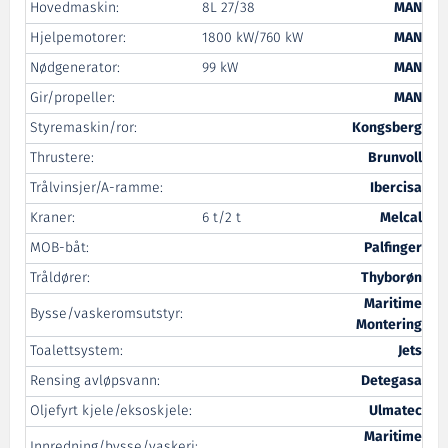
Hovedmaskin:
8L 27/38
MAN
Hjelpemotorer:
1800 kW/760 kW
MAN
Nødgenerator:
99 kW
MAN
Gir/propeller:
MAN
Styremaskin/ror:
Kongsberg
Thrustere:
Brunvoll
Trålvinsjer/A-ramme:
Ibercisa
Kraner:
6 t/2 t
Melcal
MOB-båt:
Palfinger
Tråldører:
Thyborøn
Maritime
Bysse/vaskeromsutstyr:
Montering
Toalettsystem:
Jets
Rensing avløpsvann:
Detegasa
Oljefyrt kjele/eksoskjele:
Ulmatec
Maritime
Innredning/bysse/vaskeri: