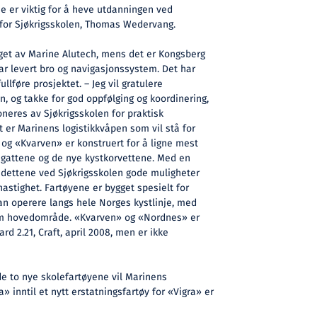
e er viktig for å heve utdanningen ved
ef for Sjøkrigsskolen, Thomas Wedervang.
get av Marine Alutech, mens det er Kongsberg
 levert bro og navigasjonssystem. Det har
ullføre prosjektet. – Jeg vil gratulere
 og takke for god oppfølging og koordinering,
oneres av Sjøkrigsskolen for praktisk
 er Marinens logistikkvåpen som vil stå for
og «Kvarven» er konstruert for å ligne mest
gattene og de nye kystkorvettene. Med en
kadettene ved Sjøkrigsskolen gode muligheter
hastighet. Fartøyene er bygget spesielt for
kan operere langs hele Norges kystlinje, med
m hovedområde. «Kvarven» og «Nordnes» er
rd 2.21, Craft, april 2008, men er ikke
to nye skolefartøyene vil Marinens
» inntil et nytt erstatningsfartøy for «Vigra» er