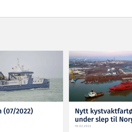
n (07/2022)
Nytt kystvaktfart
under slep til Nor
18.02.2022