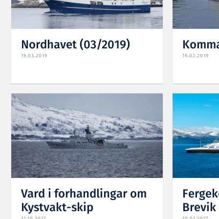
Nordhavet (03/2019)
Komma
19.03.2019
19.02.2019
Vard i forhandlingar om
Fergek
Kystvakt-skip
Brevik
12.10.2017
10.01.2017