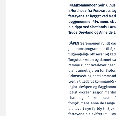
Flaggkommandør Geir Kilhus 
«Nordnes» fra Forsvarets logi
fartøyene er bygget ved Mari
byggenummer 414, mens «No
ble døpt ved Shetlands-Lars
Trude Drevland og Anne de L
DÅPEN
Seremonien rundt dåp
jubileumsprogrammet til Sjøkr
tilgjengelige offiserer og ka
Torgutstikkeren og dannet 
ramme rundt overleveringen.
blant annet sjefen for Sjøfo
Grimstvedt og nestkommand
Lien, i tillegg til kommandø
logistikkvåpen og flaggkomma
logistikkorganisasjon marit
champagneflaskene kastes før
forsøk, mens Anne de Lange b
ble levert nye fartøy til Sjøk
fartøyene ble skiftet ut. – 