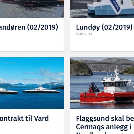
ndøren (02/2019)
Lundøy (02/2019)
19.02.2019
ontrakt til Vard
Flaggsund skal be
Cermaqs anlegg i