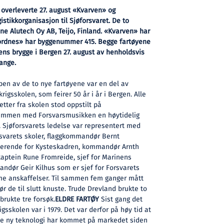
overleverte 27. august «Kvarven» og
stikkorganisasjon til Sjøforsvaret. De to
ne Alutech Oy AB, Teijo, Finland. «Kvarven» har
rdnes» har byggenummer 415. Begge fartøyene
ens brygge i Bergen 27. august av henholdsvis
ange.
en av de to nye fartøyene var en del av
igsskolen, som feirer 50 år i år i Bergen. Alle
detter fra skolen stod oppstilt på
sammen med Forsvarsmusikken en høytidelig
 Sjøforsvarets ledelse var representert med
rsvarets skoler, flaggkommandør Bernt
erende for Kysteskadren, kommandør Arnth
rkaptein Rune Fromreide, sjef for Marinens
ndør Geir Kilhus som er sjef for Forsvarets
ime anskaffelser. Til sammen fem ganger mått
 de til slutt knuste. Trude Drevland brukte to
rukte tre forsøk.
ELDRE FARTØY
Sist gang det
rigsskolen var i 1979. Det var derfor på høy tid at
Mye ny teknologi har kommet på markedet siden