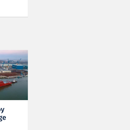
øy
ge