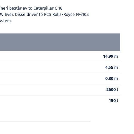
neri består av to Caterpillar C 18
W hver. Disse driver to PCS Rolls-Royce FF410S
ystem.
14,99 m
4,55 m
0,80 m
2600 l
150 l