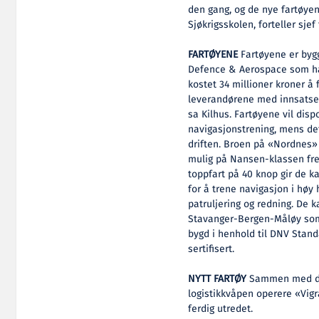
den gang, og de nye fartøyen
Sjøkrigsskolen, forteller sj
FARTØYENE
Fartøyene er byg
Defence & Aerospace som har
kostet 34 millioner kroner å f
leverandørene med innsatsen,
sa Kilhus. Fartøyene vil disp
navigasjonstrening, mens det
driften. Broen på «Nordnes» 
mulig på Nansen-klassen fre
toppfart på 40 knop gir de 
for å trene navigasjon i høy 
patruljering og redning. De 
Stavanger-Bergen-Måløy so
bygd i henhold til DNV Standa
sertifisert.
NYTT FARTØY
Sammen med de 
logistikkvåpen operere «Vigra
ferdig utredet.