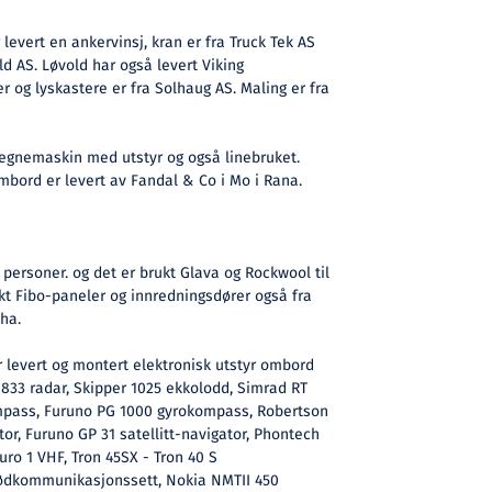
levert en ankervinsj, kran er fra Truck Tek AS
ld AS. Løvold har også levert Viking
r og lyskastere er fra Solhaug AS. Maling er fra
 egnemaskin med utstyr og også linebruket.
mbord er levert av Fandal & Co i Mo i Rana.
 personer. og det er brukt Glava og Rockwool til
kt Fibo-paneler og innredningsdører også fra
ha.
 levert og montert elektronisk utstyr ombord
833 radar, Skipper 1025 ekkolodd, Simrad RT
pass, Furuno PG 1000 gyrokompass, Robertson
or, Furuno GP 31 satellitt-navigator, Phontech
ro 1 VHF, Tron 45SX - Tron 40 S
nødkommunikasjonssett, Nokia NMTII 450