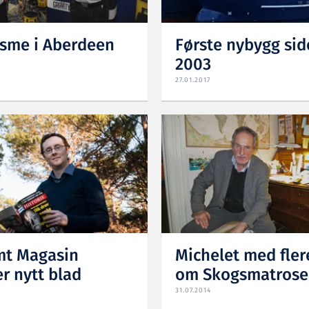
sme i Aberdeen
Første nybygg si
2003
27.01.2017
mt Magasin
Michelet med fler
r nytt blad
om Skogsmatros
31.07.2014