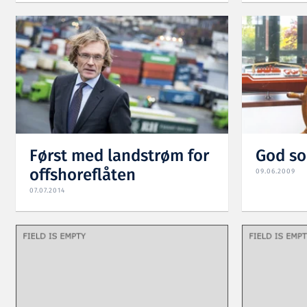
Først med landstrøm for
God so
offshoreflåten
09.06.2009
07.07.2014