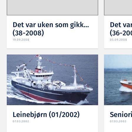
Det var uken som gikk...
Det va
(38-2008)
(36-20
19.09.2008
05.09.2008
Leinebjørn (01/2002)
Senior
07.03.2002
07.03.2002