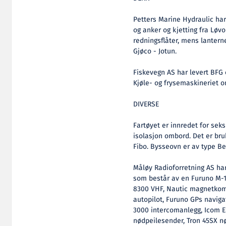
Petters Marine Hydraulic har 
og anker og kjetting fra Løvo
redningsflåter, mens lanterne
Gjøco - Jotun.
Fiskevegn AS har levert BFG
Kjøle- og frysemaskineriet o
DIVERSE
Fartøyet er innredet for seks
isolasjon ombord. Det er bru
Fibo. Bysseovn er av type Be
Måløy Radioforretning AS har
som består av en Furuno M-1
8300 VHF, Nautic magnetkom
autopilot, Furuno GPs navigat
3000 intercomanlegg, Icom Eu
nødpeilesender, Tron 45SX 