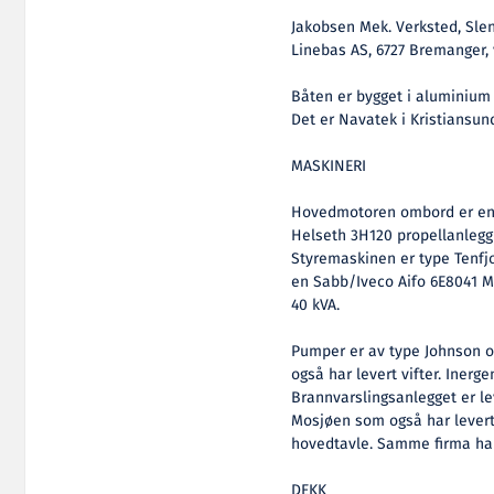
Jakobsen Mek. Verksted, Slenes
Linebas AS, 6727 Bremanger,
Båten er bygget i aluminium 
Det er Navatek i Kristiansun
MASKINERI
Hovedmotoren ombord er en N
Helseth 3H120 propellanlegg
Styremaskinen er type Tenfjo
en Sabb/Iveco Aifo 6E8041 
40 kVA.
Pumper er av type Johnson o
også har levert vifter. Inerg
Brannvarslingsanlegget er le
Mosjøen som også har levert 
hovedtavle. Samme firma har
DEKK