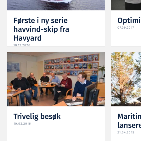
Første i ny serie
Optimi
havvind-skip fra
07.09.2017
Havyard
18.12.2020
Trivelig besøk
Mariti
lansere
10.03.2016
21.04.2015