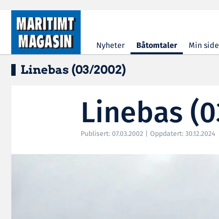
Hopp til hovedinnhold
Nyheter
Båtomtaler
Min side
Linebas (03/2002)
Linebas (
Publisert: 07.03.2002 | Oppdatert: 30.12.2024