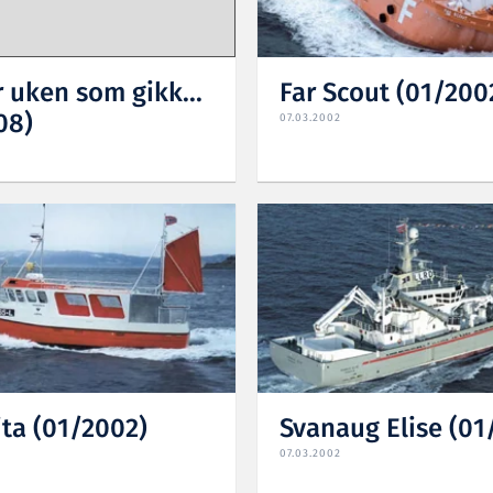
r uken som gikk...
Far Scout (01/200
08)
07.03.2002
ita (01/2002)
Svanaug Elise (01
07.03.2002