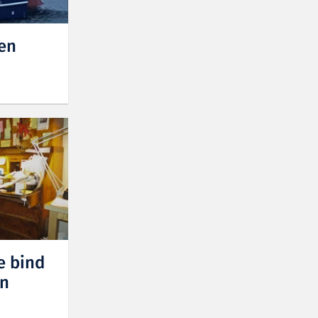
den
e bind
en