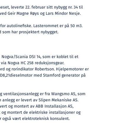
et, leverte 22. februar sitt nybygg nr. 34 til
 ved Geir Magne Røys og Lars Mindor Nesje.
for autolinefiske. Lasterommet er på 50 m3.
d som har prosjektert nybygget.
ogva/Scania DSI 14, som er koblet til et
 via Nogva HC 258 reduksjonsgear.
rd og rorindikator Robertson. Hjelpemotorer er
MD8,21dieselmotor med Stamford generator på
g ventilasjonsanlegg er fra Wangsmo AS, som
en anlegg er levert av Slipen Mekaniske AS.
vert og montert av ABB Installasjon AS,
og montert de elektriske installasjoner og
 også vært elektroteknisk konsulent.