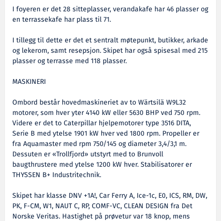
I foyeren er det 28 sitteplasser, verandakafe har 46 plasser og
en terrassekafe har plass til 71.
I tillegg til dette er det et sentralt møtepunkt, butikker, arkade
og lekerom, samt resepsjon. Skipet har også spisesal med 215
plasser og terrasse med 118 plasser.
MASKINERI
Ombord består hovedmaskineriet av to Wärtsilä W9L32
motorer, som hver yter 4140 kW eller 5630 BHP ved 750 rpm.
Videre er det to Caterpillar hjelpemotorer type 3516 DITA,
Serie B med ytelse 1901 kW hver ved 1800 rpm. Propeller er
fra Aquamaster med rpm 750/145 og diameter 3,4/3,1 m.
Dessuten er «Trollfjord» utstyrt med to Brunvoll
baugthrustere med ytelse 1200 kW hver. Stabilisatorer er
THYSSEN B+ Industritechnik.
Skipet har klasse DNV +1A!, Car Ferry A, Ice-1c, E0, ICS, RM, DW,
PK, F-CM, W1, NAUT C, RP, COMF-VC, CLEAN DESIGN fra Det
Norske Veritas. Hastighet på prøvetur var 18 knop, mens