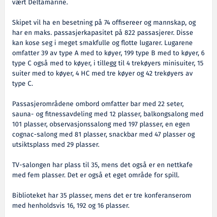
vært Deltamarine.
Skipet vil ha en besetning på 74 offisereer og mannskap, og
har en maks. passasjerkapasitet på 822 passasjerer. Disse
kan kose seg i meget smakfulle og flotte lugarer. Lugarene
omfatter 39 av type A med to køyer, 199 type B med to køyer, 6
type C også med to køyer, i tillegg til 4 trekøyers minisuiter, 15
suiter med to køyer, 4 HC med tre køyer og 42 trekøyers av
type C.
Passasjerområdene ombord omfatter bar med 22 seter,
sauna- og fitnessavdeling med 12 plasser, balkongsalong med
101 plasser, observasjonssalong med 197 plasser, en egen
cognac-salong med 81 plasser, snackbar med 47 plasser og
utsiktsplass med 29 plasser.
TV-salongen har plass til 35, mens det også er en nettkafe
med fem plasser. Det er også et eget område for spill.
Biblioteket har 35 plasser, mens det er tre konferanserom
med henholdsvis 16, 192 og 16 plasser.