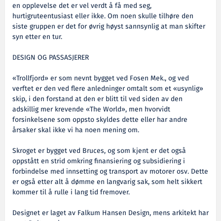
en opplevelse det er vel verdt å få med seg,
hurtigruteentusiast eller ikke. Om noen skulle tilhøre den
siste gruppen er det for øvrig høyst sannsynlig at man skifter
syn etter en tur.
DESIGN OG PASSASJERER
«Trollfjord» er som nevnt bygget ved Fosen Mek., og ved
verftet er den ved flere anledninger omtalt som et «usynlig»
skip, i den forstand at den er blitt til ved siden av den
adskillig mer krevende «The World», men hvorvidt
forsinkelsene som oppsto skyldes dette eller har andre
årsaker skal ikke vi ha noen mening om.
Skroget er bygget ved Bruces, og som kjent er det også
oppstått en strid omkring finansiering og subsidiering i
forbindelse med innsetting og transport av motorer osv. Dette
er også etter alt å dømme en langvarig sak, som helt sikkert
kommer til å rulle i lang tid fremover.
Designet er laget av Falkum Hansen Design, mens arkitekt har