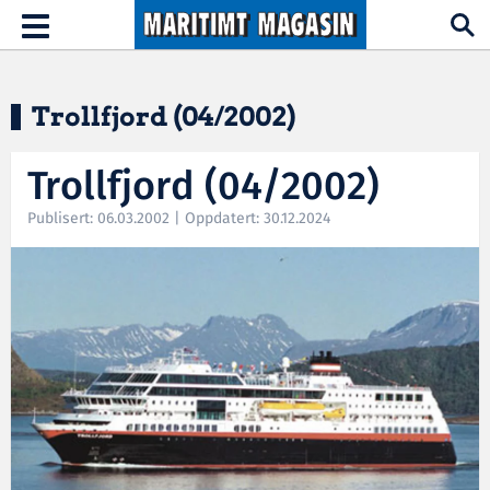
Hopp til hovedinnhold
Toggle
navigation
Trollfjord (04/2002)
Trollfjord (04/2002)
Publisert: 06.03.2002 | Oppdatert: 30.12.2024