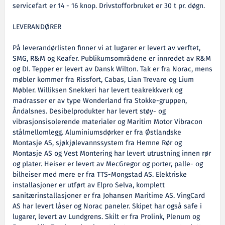
servicefart er 14 - 16 knop. Drivstofforbruket er 30 t pr. døgn.
LEVERANDØRER
På leverandørlisten finner vi at lugarer er levert av verftet,
SMG, R&M og Keafer. Publikumsområdene er innredet av R&M
og DI. Tepper er levert av Dansk Wilton. Tak er fra Norac, mens
møbler kommer fra Rissfort, Cabas, Lian Trevare og Lium
Møbler. Williksen Snekkeri har levert teakrekkverk og
madrasser er av type Wonderland fra Stokke-gruppen,
Åndalsnes. Desibelprodukter har levert støy- og
vibrasjonsisolerende materialer og Maritim Motor Vibracon
stålmellomlegg. Aluminiumsdørker er fra Østlandske
Montasje AS, sjøkjølevannssystem fra Hemne Rør og
Montasje AS og Vest Montering har levert utrustning innen rør
og plater. Heiser er levert av MecGregor og porter, palle- og
bilheiser med mere er fra TTS-Mongstad AS. Elektriske
installasjoner er utført av Elpro Selva, komplett
sanitærinstallasjoner er fra Johansen Maritime AS. VingCard
AS har levert låser og Norac paneler. Skipet har også safe i
lugarer, levert av Lundgrens. Skilt er fra Prolink, Plenum og