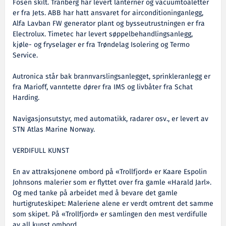
Fosen skilt. Tranberg har levert lanterner og vacuumtoaletter
er fra Jets. ABB har hatt ansvaret for airconditioninganlegg,
Alfa Lavban FW generator plant og bysseutrustningen er fra
Electrolux. Timetec har levert søppelbehandlingsanlegg,
kjøle- og fryselager er fra Trøndelag Isolering og Termo
Service.
Autronica står bak brannvarslingsanlegget, sprinkleranlegg er
fra Marioff, vanntette dører fra IMS og livbåter fra Schat
Harding.
Navigasjonsutstyr, med automatikk, radarer osv., er levert av
STN Atlas Marine Norway.
VERDIFULL KUNST
En av attraksjonene ombord på «Trollfjord» er Kaare Espolin
Johnsons malerier som er flyttet over fra gamle «Harald Jarl».
Og med tanke på arbeidet med å bevare det gamle
hurtigruteskipet: Maleriene alene er verdt omtrent det samme
som skipet. På «Trollfjord» er samlingen den mest verdifulle
av all kunst ombord.