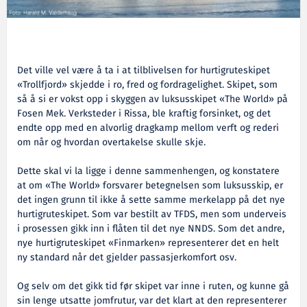
Det ville vel være å ta i at tilblivelsen for hurtigruteskipet
«Trollfjord» skjedde i ro, fred og fordragelighet. Skipet, som
så å si er vokst opp i skyggen av luksusskipet «The World» på
Fosen Mek. Verksteder i Rissa, ble kraftig forsinket, og det
endte opp med en alvorlig dragkamp mellom verft og rederi
om når og hvordan overtakelse skulle skje.
Dette skal vi la ligge i denne sammenhengen, og konstatere
at om «The World» forsvarer betegnelsen som luksusskip, er
det ingen grunn til ikke å sette samme merkelapp på det nye
hurtigruteskipet. Som var bestilt av TFDS, men som underveis
i prosessen gikk inn i flåten til det nye NNDS. Som det andre,
nye hurtigruteskipet «Finmarken» representerer det en helt
ny standard når det gjelder passasjerkomfort osv.
Og selv om det gikk tid før skipet var inne i ruten, og kunne gå
sin lenge utsatte jomfrutur, var det klart at den representerer