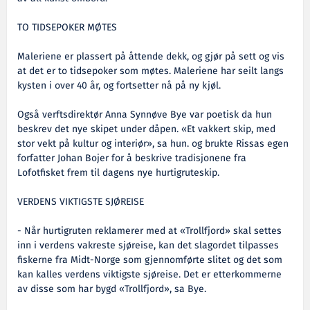
TO TIDSEPOKER MØTES
Maleriene er plassert på åttende dekk, og gjør på sett og vis
at det er to tidsepoker som møtes. Maleriene har seilt langs
kysten i over 40 år, og fortsetter nå på ny kjøl.
Også verftsdirektør Anna Synnøve Bye var poetisk da hun
beskrev det nye skipet under dåpen. «Et vakkert skip, med
stor vekt på kultur og interiør», sa hun. og brukte Rissas egen
forfatter Johan Bojer for å beskrive tradisjonene fra
Lofotfisket frem til dagens nye hurtigruteskip.
VERDENS VIKTIGSTE SJØREISE
- Når hurtigruten reklamerer med at «Trollfjord» skal settes
inn i verdens vakreste sjøreise, kan det slagordet tilpasses
fiskerne fra Midt-Norge som gjennomførte slitet og det som
kan kalles verdens viktigste sjøreise. Det er etterkommerne
av disse som har bygd «Trollfjord», sa Bye.