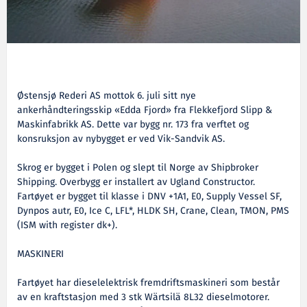
Østensjø Rederi AS mottok 6. juli sitt nye
ankerhåndteringsskip «Edda Fjord» fra Flekkefjord Slipp &
Maskinfabrikk AS. Dette var bygg nr. 173 fra verftet og
konsruksjon av nybygget er ved Vik-Sandvik AS.
Skrog er bygget i Polen og slept til Norge av Shipbroker
Shipping. Overbygg er installert av Ugland Constructor.
Fartøyet er bygget til klasse i DNV +1A1, E0, Supply Vessel SF,
Dynpos autr, E0, Ice C, LFL*, HLDK SH, Crane, Clean, TMON, PMS
(ISM with register dk+).
MASKINERI
Fartøyet har dieselelektrisk fremdriftsmaskineri som består
av en kraftstasjon med 3 stk Wärtsilä 8L32 dieselmotorer.