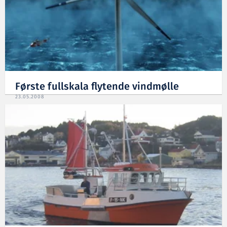
Første fullskala flytende vindmølle
23.05.2008