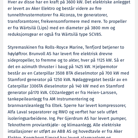
Hver av disse har en kraft på 3600 kW. Det elektriske anlegget
er levert av Aker Elektro og består videre av fire
tunnelthrustermotorer fra Alconza, tre generatorer,
transforamtorer, frekvensomformere med mere. To propeller
er fra Wärtsilä (Lips) med en diameter på 3800 mm og
reduksjonsgear er også fra Wärtsilä type SCV85.
Styremaskinen fra Rolls-Royce Marine, Tenfjord betjener to
høyløftror. Brunvoll AS har levert fire elektrisk drevne
sidepropeller, to fremme og to akter, hver på 1125 kW. Så er
det en azimuth thruster i baug på 1425 kW. Hjelpemotor
består av en Caterpillar 3508 BTA dieselmotor på 700 kW med
Stamford generator på 1250 kVA. Nødaggregatet består av en
Caterpillar 3306TA dieselmotor på 140 kW med en Stamford
generator på170 kVA. CO2anlegget er fra Heien-Larssen,
tankepeileanlegg fra AM Instrumentering og
brannvarsleanlegg fra Eltek. Sperre har levert kompressorer,
Alfa Laval separatorer og RWO og verftet har selv utført
isoleringsarbeidene. Ing. Per Gjerdrum AS har levert pumper,
Teknotherm proviantkjøle- og klimaanlegg. Alle elektriske
intallasjoner er utført av ABB AS og hovedtavle er fra Aker