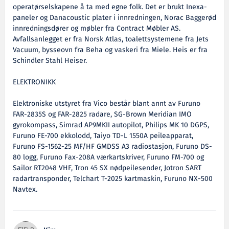
operatørselskapene å ta med egne folk. Det er brukt Inexa-
paneler og Danacoustic plater i innredningen, Norac Baggerød
innredningsdører og møbler fra Contract Møbler AS.
Avfallsanlegget er fra Norsk Atlas, toalettsystemene fra Jets
Vacuum, bysseovn fra Beha og vaskeri fra Miele. Heis er fra
Schindler Stahl Heiser.
ELEKTRONIKK
Elektroniske utstyret fra Vico består blant annt av Furuno
FAR-2835S og FAR-2825 radare, SG-Brown Meridian IMO
gyrokompass, Simrad AP9MKII autopilot, Philips MK 10 DGPS,
Furuno FE-700 ekkolodd, Taiyo TD-L 1550A peileapparat,
Furuno FS-1562-25 MF/HF GMDSS A3 radiostasjon, Furuno DS-
80 logg, Furuno Fax-208A værkartskriver, Furuno FM-700 og
Sailor RT2048 VHF, Tron 45 SX nødpeilesender, Jotron SART
radartransponder, Telchart T-2025 kartmaskin, Furuno NX-500
Navtex.