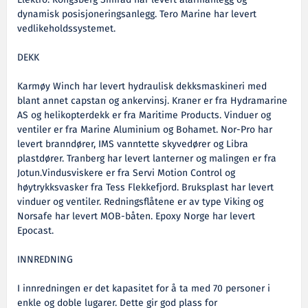
Elektro. Kongsberg Simrad har levert alarmanlegg og
dynamisk posisjoneringsanlegg. Tero Marine har levert
vedlikeholdssystemet.
DEKK
Karmøy Winch har levert hydraulisk dekksmaskineri med
blant annet capstan og ankervinsj. Kraner er fra Hydramarine
AS og helikopterdekk er fra Maritime Products. Vinduer og
ventiler er fra Marine Aluminium og Bohamet. Nor-Pro har
levert branndører, IMS vanntette skyvedører og Libra
plastdører. Tranberg har levert lanterner og malingen er fra
Jotun.Vindusviskere er fra Servi Motion Control og
høytrykksvasker fra Tess Flekkefjord. Bruksplast har levert
vinduer og ventiler. Redningsflåtene er av type Viking og
Norsafe har levert MOB-båten. Epoxy Norge har levert
Epocast.
INNREDNING
I innredningen er det kapasitet for å ta med 70 personer i
enkle og doble lugarer. Dette gir god plass for