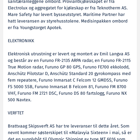
sanitæranleggene ombord. Proviantkjøleskapet er fra
Electrolux og aggregatet for kjøleskap er fra Teknotherm AS.
Mare Safety har levert bysseutstyret. Maritime Partner har
hatt leveransen av styrehusstolene. Medisinpakken ombord
er fra Youngstorget Apotek.
ELEKTRONIKK
Elektronisk utrustning er levert og montert av Emil Langva AS
og består av en Furuno FR-2135 ARPA radar, en Furuno FR-2115
True Motion radar, Furuno GP 80 GPS, Furuno FE700 ekkolodd,
Anschütz Pilotstar D, Anschütz Standard 20 gyrokompass med
fem repeatere, Furuno Inmarsat C Felcom 12 GMDSS, Furuno
FS 5000 SSB, Furuno Inmarsat B Felcom 81, Furuno FM 8700
VHF, Furuno FM 2721 DSC, Furuno DS 80 fartslogg, Furuno NX
500 Navtex.
VERFTET
Brattvaag Skipsverft AS har tre leveranser til dette året. Som
nevnt kommer søsterskipet til «Malavyia Sixteen» i mai, så er
det en supplybåt til Olympic Shipping av type MT 6016 som