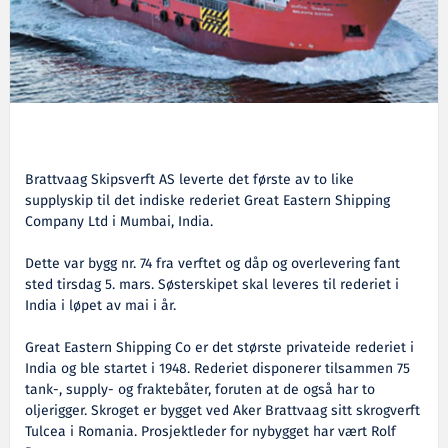
Brattvaag Skipsverft AS leverte det første av to like
supplyskip til det indiske rederiet Great Eastern Shipping
Company Ltd i Mumbai, India.
Dette var bygg nr. 74 fra verftet og dåp og overlevering fant
sted tirsdag 5. mars. Søsterskipet skal leveres til rederiet i
India i løpet av mai i år.
Great Eastern Shipping Co er det største privateide rederiet i
India og ble startet i 1948. Rederiet disponerer tilsammen 75
tank-, supply- og fraktebåter, foruten at de også har to
oljerigger. Skroget er bygget ved Aker Brattvaag sitt skrogverft
Tulcea i Romania. Prosjektleder for nybygget har vært Rolf