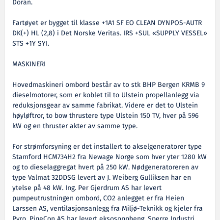
Doran.
Fartøyet er bygget til klasse +1A1 SF EO CLEAN DYNPOS-AUTR
DK(+) HL (2,8) i Det Norske Veritas. IRS +SUL «SUPPLY VESSEL»
STS +1Y SYI.
MASKINERI
Hovedmaskineri ombord består av to stk BHP Bergen KRMB 9
dieselmotorer, som er koblet til to Ulstein propellanlegg via
reduksjonsgear av samme fabrikat. Videre er det to Ulstein
høyløftror, to bow thrustere type Ulstein 150 TV, hver på 596
kW og en thruster akter av samme type.
For strømforsyning er det installert to akselgeneratorer type
Stamford HCM734H2 fra Newage Norge som hver yter 1280 kW
og to dieselaggregat hvert på 250 kW. Nødgeneratoreren av
type Valmat 32DDSG levert av J. Weiberg Gulliksen har en
ytelse på 48 kW. Ing. Per Gjerdrum AS har levert
pumpeutrustningen ombord, CO2 anlegget er fra Heien
Larssen AS, ventilasjonsanlegg fra Miljø-Teknikk og kjeler fra
Pyro. PipeCon AS har levert eksosoppheng, Sperre Industri