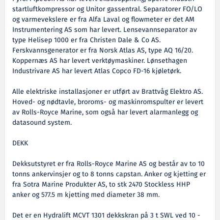
startluftkompressor og Unitor gassentral. Separatorer FO/LO
og varmevekslere er fra Alfa Laval og flowmeter er det AM
Instrumentering AS som har levert. Lensevannseparator av
type Helisep 1000 er fra Christen Dale & Co AS.
Ferskvannsgenerator er fra Norsk Atlas AS, type AQ 16/20.
Koppernæs AS har levert verktøymaskiner. Lønsethagen
Industrivare AS har levert Atlas Copco FD-16 kjøletørk.
Alle elektriske installasjoner er utført av Brattvåg Elektro AS.
Hoved- og nødtavle, broroms- og maskinromspulter er levert
av Rolls-Royce Marine, som også har levert alarmanlegg og
datasound system.
DEKK
Dekksutstyret er fra Rolls-Royce Marine AS og består av to 10
tonns ankervinsjer og to 8 tonns capstan. Anker og kjetting er
fra Sotra Marine Produkter AS, to stk 2470 Stockless HHP
anker og 577.5 m kjetting med diameter 38 mm.
Det er en Hydralift MCVT 1301 dekkskran på 3 t SWL ved 10 -