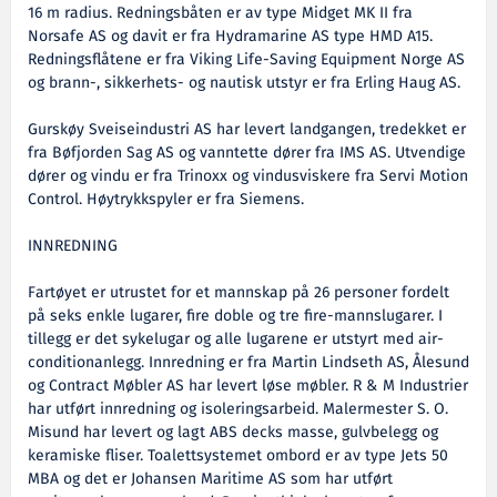
16 m radius. Redningsbåten er av type Midget MK II fra
Norsafe AS og davit er fra Hydramarine AS type HMD A15.
Redningsflåtene er fra Viking Life-Saving Equipment Norge AS
og brann-, sikkerhets- og nautisk utstyr er fra Erling Haug AS.
Gurskøy Sveiseindustri AS har levert landgangen, tredekket er
fra Bøfjorden Sag AS og vanntette dører fra IMS AS. Utvendige
dører og vindu er fra Trinoxx og vindusviskere fra Servi Motion
Control. Høytrykkspyler er fra Siemens.
INNREDNING
Fartøyet er utrustet for et mannskap på 26 personer fordelt
på seks enkle lugarer, fire doble og tre fire-mannslugarer. I
tillegg er det sykelugar og alle lugarene er utstyrt med air-
conditionanlegg. Innredning er fra Martin Lindseth AS, Ålesund
og Contract Møbler AS har levert løse møbler. R & M Industrier
har utført innredning og isoleringsarbeid. Malermester S. O.
Misund har levert og lagt ABS decks masse, gulvbelegg og
keramiske fliser. Toalettsystemet ombord er av type Jets 50
MBA og det er Johansen Maritime AS som har utført