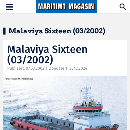
Hopp til hovedinnhold
Toggle
navigation
Malaviya Sixteen (03/2002)
Malaviya Sixteen
(03/2002)
Publisert: 07.03.2002 | Oppdatert: 30.12.2024