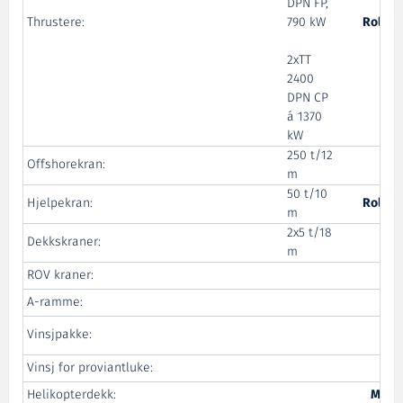
DPN FP,
Thrustere:
790 kW
Rolls-
2xTT
2400
DPN CP
á 1370
kW
250 t/12
Offshorekran:
m
50 t/10
Hjelpekran:
Rolls-
m
2x5 t/18
Dekkskraner:
m
ROV kraner:
A-ramme:
U
Nor
Vinsjpakke:
Vinsj for proviantluke:
Helikopterdekk:
Mari