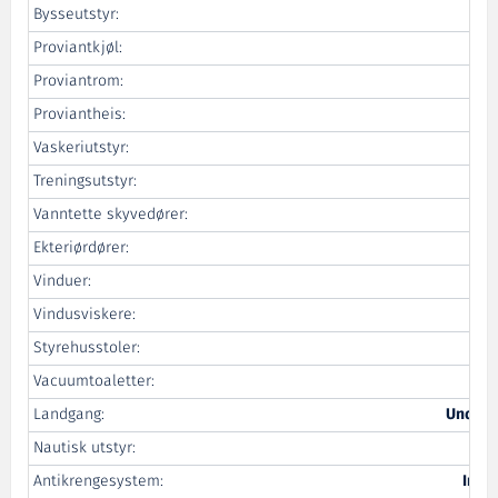
Bysseutstyr:
Proviantkjøl:
Proviantrom:
Fre
Proviantheis:
Vaskeriutstyr:
Treningsutstyr:
G-S
Vanntette skyvedører:
Ekteriørdører:
Vinduer:
Vindusviskere:
Styrehusstoler:
Vacuumtoaletter:
Landgang:
Undertu
Nautisk utstyr:
Antikrengesystem:
Ing.