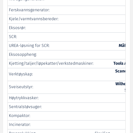
Ferskvannsgenerator:
Kjele/varmtvannsbereder:
Eksosrør:
SCR:
UREA-løsning for SCR:
Måløy 
Eksosoppheng:
R
Kjetting/taljer/løpekatter/verkstedmaskiner:
Tools Astr
Scandina
Verktøyskap:
Wilhelms
Sveiseutstyr:
Sol
Høytrykkvasker:
Sentralstøvsuger:
B
Kompaktor:
Incinerator: