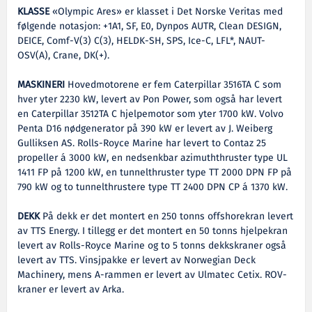
KLASSE
«Olympic Ares» er klasset i Det Norske Veritas med
følgende notasjon: +1A1, SF, E0, Dynpos AUTR, Clean DESIGN,
DEICE, Comf-V(3) C(3), HELDK-SH, SPS, Ice-C, LFL*, NAUT-
OSV(A), Crane, DK(+).
MASKINERI
Hovedmotorene er fem Caterpillar 3516TA C som
hver yter 2230 kW, levert av Pon Power, som også har levert
en Caterpillar 3512TA C hjelpemotor som yter 1700 kW. Volvo
Penta D16 nødgenerator på 390 kW er levert av J. Weiberg
Gulliksen AS. Rolls-Royce Marine har levert to Contaz 25
propeller á 3000 kW, en nedsenkbar azimuththruster type UL
1411 FP på 1200 kW, en tunnelthruster type TT 2000 DPN FP på
790 kW og to tunnelthrustere type TT 2400 DPN CP á 1370 kW.
DEKK
På dekk er det montert en 250 tonns offshorekran levert
av TTS Energy. I tillegg er det montert en 50 tonns hjelpekran
levert av Rolls-Royce Marine og to 5 tonns dekkskraner også
levert av TTS. Vinsjpakke er levert av Norwegian Deck
Machinery, mens A-rammen er levert av Ulmatec Cetix. ROV-
kraner er levert av Arka.