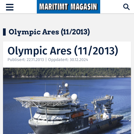
Hopp til hovedinnhold
Toggle
navigation
Olympic Ares (11/2013)
Olympic Ares (11/2013)
Publisert: 22.11.2013 | Oppdatert: 30.12.2024