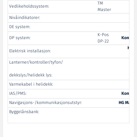
TM
Vedlikeholdssystem:
Master
Nivåindikatorer:
DE system:
K-Pos
DP system:
Kongsbe
DP-22
Hare
Elektrisk installasjon:
Lanterner/kontroller/tyfon/
dekkslys/helidekk lys:
Varmekabel i helidekk:
IAS/PMS:
Kongsbe
Navigasjons-/kommunikasjonsutstyr:
HG Marine
Byggelånsbank: