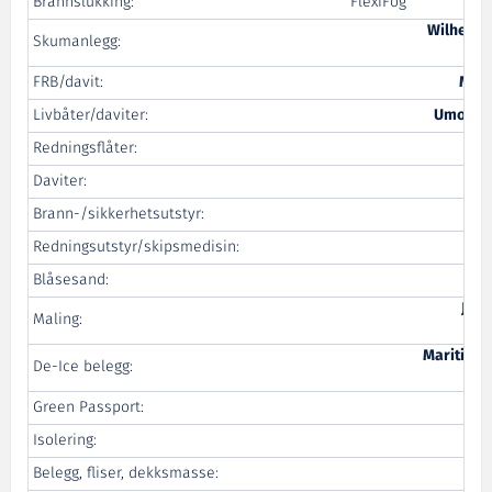
Brannslukking:
FlexiFog
Wilhelms
Skumanlegg:
FRB/davit:
Mari
Livbåter/daviter:
Umoe Sc
Redningsflåter:
Daviter:
Brann-/sikkerhetsutstyr:
Redningsutstyr/skipsmedisin:
Blåsesand:
Jot
Maling:
Maritime 
De-Ice belegg:
Green Passport:
Isolering:
Kai
Belegg, fliser, dekksmasse:
BT