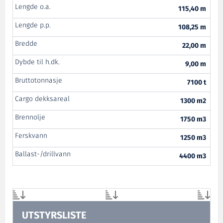
Lengde o.a.
115,40 m
Lengde p.p.
108,25 m
Bredde
22,00 m
Dybde til h.dk.
9,00 m
Bruttotonnasje
7100 t
Cargo dekksareal
1300 m2
Brennolje
1750 m3
Ferskvann
1250 m3
Ballast-/drillvann
4400 m3
UTSTYRSLISTE