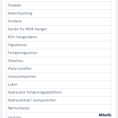
Tredekk:
B
Anker/kjetting:
Fos
Fendere:
J
Gardin for MOB-hangar:
ROV-hangardører:
Signalmast:
Str
Fortøyningsutstyr:
Se
Slepetau:
Plater/profiler:
Isolasjonspinner:
Luker:
Hydraulisk fortøyningsplattform:
Hydraulikkrør/-komponenter:
Rørmontasje:
Ahlsell/Ro
Ventiler: