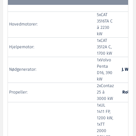
5xCAT
3516TA C
Hovedmotorer:
á 2230
kW
1xCAT
Hjelpemotor:
3512A C,
1700 kW
1xVolvo
Penta
Nødgenerator:
J. Weib
D16, 390
kW
2xContaz
Propeller:
25 á
Rolls-
3000 kW
1xUL
1411 FP,
1200 kW,
1xTT
2000