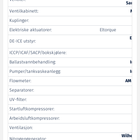
Samson
Ventilkabinett:
MAS 
Kuplinger:
Elektriske aktuatorer:
Eltorque
B
Erli
DE-ICE utstyr:
ICCP/ICAF/SACP/bokskjølere:
Ballastvannbehandling:
Ing.
Pumper/tankvaskeanlegg:
Ing.
Flowmeter:
AM Ins
Separatorer:
UV-filter:
Startluftkompressorer:
Sp
Arbeidsluftkompressorer:
Ventilasjon:
Wilhelms
Nitrogengenerator: