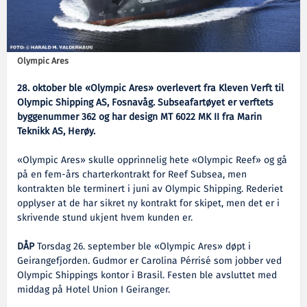
Olympic Ares
28. oktober ble «Olympic Ares» overlevert fra Kleven Verft til
Olympic Shipping AS, Fosnavåg. Subseafartøyet er verftets
byggenummer 362 og har design MT 6022 MK II fra Marin
Teknikk AS, Herøy.
«Olympic Ares» skulle opprinnelig hete «Olympic Reef» og gå
på en fem-års charterkontrakt for Reef Subsea, men
kontrakten ble terminert i juni av Olympic Shipping. Rederiet
opplyser at de har sikret ny kontrakt for skipet, men det er i
skrivende stund ukjent hvem kunden er.
DÅP
Torsdag 26. september ble «Olympic Ares» døpt i
Geirangefjorden. Gudmor er Carolina Pérrisé som jobber ved
Olympic Shippings kontor i Brasil. Festen ble avsluttet med
middag på Hotel Union I Geiranger.