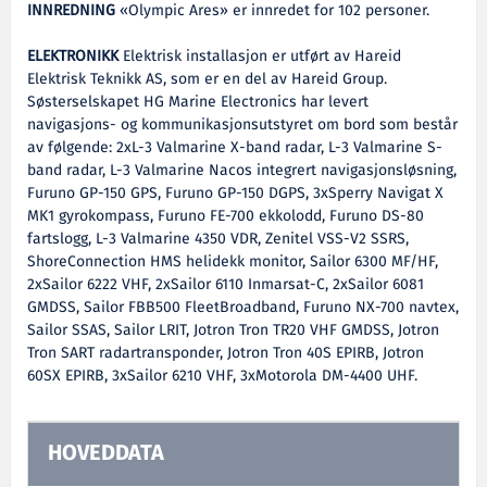
INNREDNING
«Olympic Ares» er innredet for 102 personer.
ELEKTRONIKK
Elektrisk installasjon er utført av Hareid
Elektrisk Teknikk AS, som er en del av Hareid Group.
Søsterselskapet HG Marine Electronics har levert
navigasjons- og kommunikasjonsutstyret om bord som består
av følgende: 2xL-3 Valmarine X-band radar, L-3 Valmarine S-
band radar, L-3 Valmarine Nacos integrert navigasjonsløsning,
Furuno GP-150 GPS, Furuno GP-150 DGPS, 3xSperry Navigat X
MK1 gyrokompass, Furuno FE-700 ekkolodd, Furuno DS-80
fartslogg, L-3 Valmarine 4350 VDR, Zenitel VSS-V2 SSRS,
ShoreConnection HMS helidekk monitor, Sailor 6300 MF/HF,
2xSailor 6222 VHF, 2xSailor 6110 Inmarsat-C, 2xSailor 6081
GMDSS, Sailor FBB500 FleetBroadband, Furuno NX-700 navtex,
Sailor SSAS, Sailor LRIT, Jotron Tron TR20 VHF GMDSS, Jotron
Tron SART radartransponder, Jotron Tron 40S EPIRB, Jotron
60SX EPIRB, 3xSailor 6210 VHF, 3xMotorola DM-4400 UHF.
HOVEDDATA