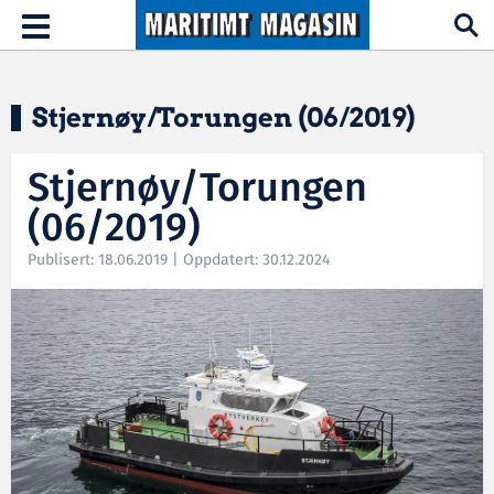
Hopp til hovedinnhold
Toggle
navigation
Stjernøy/Torungen (06/2019)
Stjernøy/Torungen
(06/2019)
Publisert: 18.06.2019 | Oppdatert: 30.12.2024