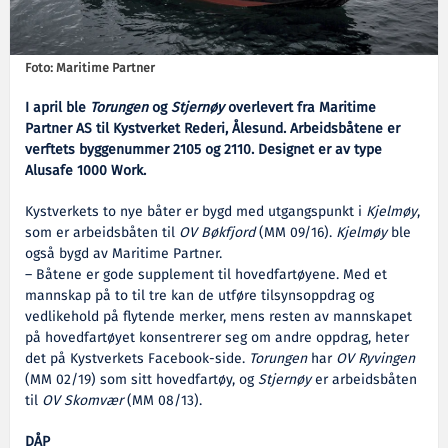
Foto: Maritime Partner
I april ble
Torungen
og
Stjernøy
overlevert fra Maritime
Partner AS til Kystverket Rederi, Ålesund. Arbeidsbåtene er
verftets byggenummer 2105 og 2110. Designet er av type
Alusafe 1000 Work.
Kystverkets to nye båter er bygd med utgangspunkt i
Kjelmøy
,
som er arbeidsbåten til
OV Bøkfjord
(MM 09/16).
Kjelmøy
ble
også bygd av Maritime Partner.
– Båtene er gode supplement til hovedfartøyene. Med et
mannskap på to til tre kan de utføre tilsynsoppdrag og
vedlikehold på flytende merker, mens resten av mannskapet
på hovedfartøyet konsentrerer seg om andre oppdrag, heter
det på Kystverkets Facebook-side.
Torungen
har
OV
Ryvingen
(MM 02/19) som sitt hovedfartøy, og
Stjernøy
er arbeidsbåten
til
OV
Skomvær
(MM 08/13).
DÅP