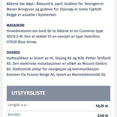
Båtene ble døpt i Ålesund 8. april. Gudmor for
Torungen
er
Maren Bringsvor, og gudmor for
Stjernøy
er Grete Fjørtoft.
Begge er ansatte i Kystverket.
MASKINERI
Hovedmotoren om bord de to båtene er en Cummins type
QSC8.3-M. Den er koblet til en vannjet av type Hamilton
HTX30 Blue Arrow.
DIVERSE
Hydraulikken er levert av HL Skjong AS og Nils-Petter Tenfjord
AS. Den elektriske installasjonen er utført av Misund Elektro
AS. Elektronisk utstyr for navigasjon og kommunikasjon
kommer fra Furuno Norge AS, levert av Marinelektronikk AS.
UTSTYRSLISTE
Lengde o.a.::
10,25 m
Bredde::
3,45 m