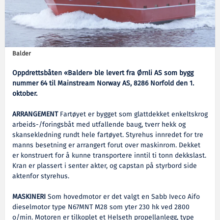
Balder
Oppdrettsbåten «Balder» ble levert fra Ørnli AS som bygg
nummer 64 til Mainstream Norway AS, 8286 Norfold den 1.
oktober.
ARRANGEMENT
Fartøyet er bygget som glattdekket enkeltskrog
arbeids-/foringsbåt med utfallende baug, tverr hekk og
skansekledning rundt hele fartøyet. Styrehus innredet for tre
manns besetning er arrangert forut over maskinrom. Dekket
er konstruert for å kunne transportere inntil ti tonn dekkslast.
Kran er plassert i senter akter, og capstan på styrbord side
aktenfor styrehus.
MASKINERI
Som hovedmotor er det valgt en Sabb Iveco Aifo
dieselmotor type N67MNT M28 som yter 230 hk ved 2800
o/min. Motoren er tilkoplet et Helseth propellanlegg, type