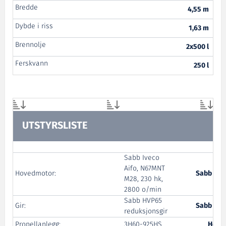
Bredde
4,55 m
Dybde i riss
1,63 m
Brennolje
2x500 l
Ferskvann
250 l
UTSTYRSLISTE
Sabb Iveco
Aifo, N67MNT
Hovedmotor:
Sabb Mot
M28, 230 hk,
2800 o/min
Sabb HVP65
Gir:
Sabb Mot
reduksjonsgir
Propellanlegg:
3H60-925HS
Helse