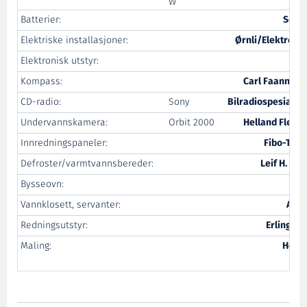
W
Batterier:
Sønn
Elektriske installasjoner:
Ørnli/Elektrote
Elektronisk utstyr:
Arg
Kompass:
Carl Faanness
CD-radio:
Sony
Bilradiospesialis
Undervannskamera:
Orbit 2000
Helland Flexte
Innredningspaneler:
Fibo-Tres
Defroster/varmtvannsbereder:
Leif H. St
Bysseovn:
Py
Vannklosett, servanter:
Ahls
Redningsutstyr:
Erling Ha
Maling:
Hemp