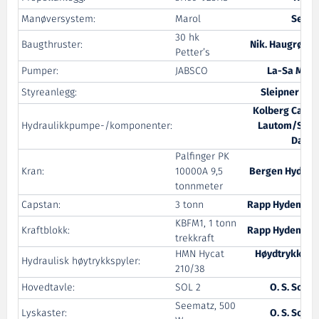
Manøversystem:
Marol
Sea-T
30 hk
Baugthruster:
Nik. Haugrønni
Petter’s
Pumper:
JABSCO
La-Sa Mask
Styreanlegg:
Sleipner Mot
Kolberg Caspa
Hydraulikkpumpe-/komponenter:
Lautom/Saue
Danfo
Palfinger PK
Kran:
10000A 9,5
Bergen Hydraul
tonnmeter
Capstan:
3 tonn
Rapp Hydema S
KBFM1, 1 tonn
Kraftblokk:
Rapp Hydema S
trekkraft
HMN Hycat
Høydtrykk Mid
Hydraulisk høytrykkspyler:
210/38
Nor
Hovedtavle:
SOL 2
O. S. Solh
Seematz, 500
Lyskaster:
O. S. Solh