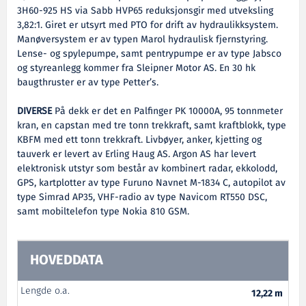
3H60-925 HS via Sabb HVP65 reduksjonsgir med utveksling
3,82:1. Giret er utsyrt med PTO for drift av hydraulikksystem.
Manøversystem er av typen Marol hydraulisk fjernstyring.
Lense- og spylepumpe, samt pentrypumpe er av type Jabsco
og styreanlegg kommer fra Sleipner Motor AS. En 30 hk
baugthruster er av type Petter’s.
DIVERSE
På dekk er det en Palfinger PK 10000A, 95 tonnmeter
kran, en capstan med tre tonn trekkraft, samt kraftblokk, type
KBFM med ett tonn trekkraft. Livbøyer, anker, kjetting og
tauverk er levert av Erling Haug AS. Argon AS har levert
elektronisk utstyr som består av kombinert radar, ekkolodd,
GPS, kartplotter av type Furuno Navnet M-1834 C, autopilot av
type Simrad AP35, VHF-radio av type Navicom RT550 DSC,
samt mobiltelefon type Nokia 810 GSM.
HOVEDDATA
Lengde o.a.
12,22 m