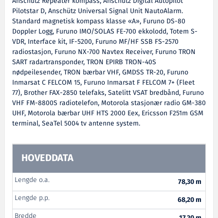
Anschütz Repeater kompass, Anschütz Digital Autopilot
Pilotstar D, Anschütz Universal Signal Unit NautoAlarm.
Standard magnetisk kompass klasse «A», Furuno DS-80
Doppler Logg, Furuno IMO/SOLAS FE-700 ekkolodd, Totem S-
VDR, Interface kit, IF-5200, Furuno MF/HF SSB FS-2570
radiostasjon, Furuno NX-700 Navtex Receiver, Furuno TRON
SART radartransponder, TRON EPIRB TRON-40S
nødpeilesender, TRON bærbar VHF, GMDSS TR-20, Furuno
Inmarsat C FELCOM 15, Furuno Inmarsat F FELCOM 7+ (Fleet
77), Brother FAX-2850 telefaks, Satelitt VSAT bredbånd, Furuno
VHF FM-8800S radiotelefon, Motorola stasjonær radio GM-380
UHF, Motorola bærbar UHF HTS 2000 Eex, Ericsson F251m GSM
terminal, SeaTel 5004 tv antenne system.
HOVEDDATA
Lengde o.a.
78,30 m
Lengde p.p.
68,20 m
Bredde