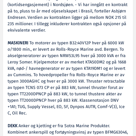
(kortidsengasjement) i Nordsjøen. - Vi har inngått en kontrakt
på to, pluss to år med oljeselskapet i Brasil, forteller Asbjørn
Endresen. Verdien av kontrakten ligger på mellom NOK 215 til
235 millioner. I tillegg inkluderer kontrakten også opsjoner på
ekvivalente verdier.
MASKINERI
To motorer av typen B32:40V12P hver på 6000 kW
o/1800 min., er levert av Rolls-Royce Marine avd. Bergen. To
akselgeneratorer av typen NRW53L95 hver på 3000 kVA er fra
Leroy Somer. Hjelpemotor er av merket KTA50DM2 og på 1668
kVA, nød-/ havnegenerator er av typen KTA19DM1 og er levert
av Cummins. To hovedpropeller fra Rolls-Royce Marine er av
typen 3000AGHC og hver er på 3000 kW. Thruster retractable
av typen TCNS 073 CP er på 883 kW, tunnel thruster forut av
typen TT2200DPNCP på 883 kW, to tunnel thustere akter av
typen TT2000DPNCP hver på 883 kW. Klassenotasjon DNV
+1A1; TUG, Supply Vessel, EO, SF, Dynpos AUTR, Comf-V(3), Ice
C, Oil Rec.
DEKK
Anker og kjetting er fra Sotra Marine Produkter.
Kombinert ankerspill og fortøyningsvinsj av typen BFMG63046,