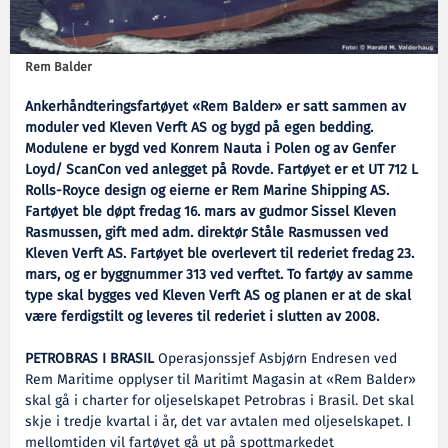
Rem Balder
Ankerhåndteringsfartøyet «Rem Balder» er satt sammen av
moduler ved Kleven Verft AS og bygd på egen bedding.
Modulene er bygd ved Konrem Nauta i Polen og av Genfer
Loyd/ ScanCon ved anlegget på Rovde. Fartøyet er et UT 712 L
Rolls-Royce design og eierne er Rem Marine Shipping AS.
Fartøyet ble døpt fredag 16. mars av gudmor Sissel Kleven
Rasmussen, gift med adm. direktør Ståle Rasmussen ved
Kleven Verft AS. Fartøyet ble overlevert til rederiet fredag 23.
mars, og er byggnummer 313 ved verftet. To fartøy av samme
type skal bygges ved Kleven Verft AS og planen er at de skal
være ferdigstilt og leveres til rederiet i slutten av 2008.
PETROBRAS I BRASIL
Operasjonssjef Asbjørn Endresen ved
Rem Maritime opplyser til Maritimt Magasin at «Rem Balder»
skal gå i charter for oljeselskapet Petrobras i Brasil. Det skal
skje i tredje kvartal i år, det var avtalen med oljeselskapet. I
mellomtiden vil fartøyet gå ut på spottmarkedet