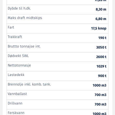
17,20 m
Dybde til h.dk.
8,30 m
Maks draft midtskips
6,80 m
Fart
17,5 knop
Trakkraft
190 t
Bruttto tonnajse int.
3050 t
Dødvekt SWL
2600 t
Nettotonnasje
1029 t
Lastedekk
900 t
Brennolje inkl. komb. tank.
1000 m3
Vannballast
700 m3
Drillvann
700 m3
Ferskvann
1000 m3