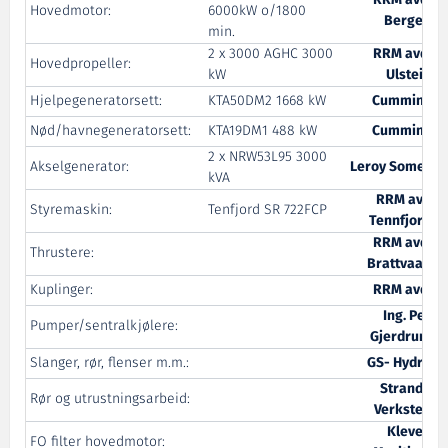
RRM avd.
Hovedmotor:
6000kW o/1800
Bergen
min.
2 x 3000 AGHC 3000
RRM avd.
Hovedpropeller:
kW
Ulstein
Hjelpegeneratorsett:
KTA50DM2 1668 kW
Cummins
Nød/havnegeneratorsett:
KTA19DM1 488 kW
Cummins
2 x NRW53L95 3000
Akselgenerator:
Leroy Somer
kVA
RRM avd
Styremaskin:
Tenfjord SR 722FCP
Tennfjord
RRM avd.
Thrustere:
Brattvaag
Kuplinger:
RRM avd.
Ing. Per
Pumper/sentralkjølere:
Gjerdrum
Slanger, rør, flenser m.m.:
GS- Hydro
Stranda
Rør og utrustningsarbeid:
Verksted
Kleven
FO filter hovedmotor: