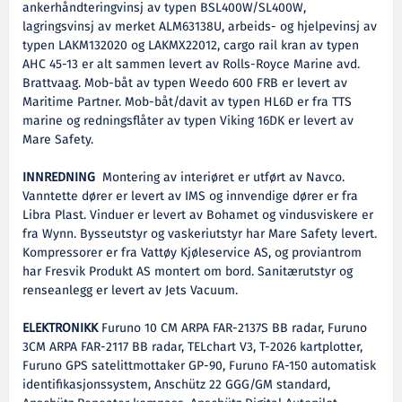
ankerhåndteringvinsj av typen BSL400W/SL400W,
lagringsvinsj av merket ALM63138U, arbeids- og hjelpevinsj av
typen LAKM132020 og LAKMX22012, cargo rail kran av typen
AHC 45-13 er alt sammen levert av Rolls-Royce Marine avd.
Brattvaag. Mob-båt av typen Weedo 600 FRB er levert av
Maritime Partner. Mob-båt/davit av typen HL6D er fra TTS
marine og redningsflåter av typen Viking 16DK er levert av
Mare Safety.
INNREDNING
Montering av interiøret er utført av Navco.
Vanntette dører er levert av IMS og innvendige dører er fra
Libra Plast. Vinduer er levert av Bohamet og vindusviskere er
fra Wynn. Bysseutstyr og vaskeriutstyr har Mare Safety levert.
Kompressorer er fra Vattøy Kjøleservice AS, og proviantrom
har Fresvik Produkt AS montert om bord. Sanitærutstyr og
renseanlegg er levert av Jets Vacuum.
ELEKTRONIKK
Furuno 10 CM ARPA FAR-2137S BB radar, Furuno
3CM ARPA FAR-2117 BB radar, TELchart V3, T-2026 kartplotter,
Furuno GPS satelittmottaker GP-90, Furuno FA-150 automatisk
identifikasjonssystem, Anschütz 22 GGG/GM standard,