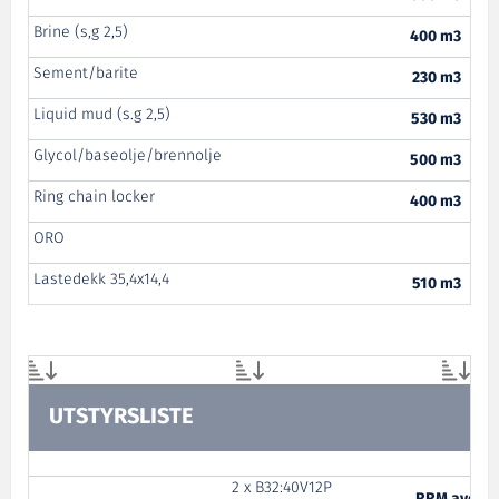
Brine (s,g 2,5)
400 m3
Sement/barite
230 m3
Liquid mud (s.g 2,5)
530 m3
Glycol/baseolje/brennolje
500 m3
Ring chain locker
400 m3
ORO
Lastedekk 35,4x14,4
510 m3
UTSTYRSLISTE
2 x B32:40V12P