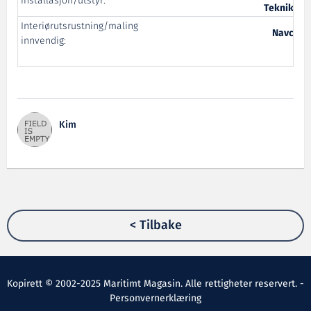
installasjon/utstyr:
Teknikk
Interiørutsrustning/maling
Navco
innvendig:
Kim
< Tilbake
Kopirett © 2002-2025 Maritimt Magasin. Alle rettigheter reservert. -
Personvernerklæring