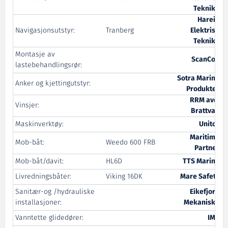
Teknikk
Hareid
Navigasjonsutstyr:
Tranberg
Elektrisk
Teknikk
Montasje av
ScanCon
lastebehandlingsrør:
Sotra Marine
Anker og kjettingutstyr:
Produkter
RRM avd.
Vinsjer:
Brattvag
Maskinverktøy:
Unitor
Maritime
Mob-båt:
Weedo 600 FRB
Partner
Mob-båt/davit:
HL6D
TTS Marine
Livredningsbåter:
Viking 16DK
Mare Safety
Sanitær-og /hydrauliske
Eikefjord
installasjoner:
Mekaniske
Vanntette glidedører:
IMS