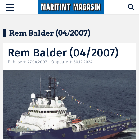
Hopp til hovedinnhold
Toggle
navigation
Rem Balder (04/2007)
Rem Balder (04/2007)
Publisert: 27.04.2007 | Oppdatert: 30.12.2024