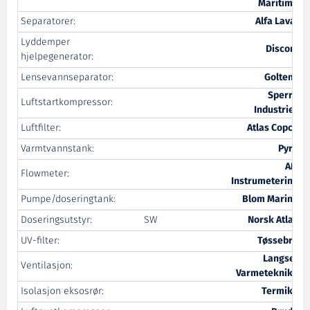
Maritime
Separatorer:
Alfa Laval
Lyddemper
Discom
hjelpegenerator:
Lensevannseparator:
Goltens
Sperre
Luftstartkompressor:
Industrier
Luftfilter:
Atlas Copco
Varmtvannstank:
Pyro
AM
Flowmeter:
Instrumetering
Pumpe/doseringtank:
Blom Marine
Doseringsutstyr:
SW
Norsk Atlas
UV-filter:
Tøssebro
Langset
Ventilasjon:
Varmeteknikk
Isolasjon eksosrør:
Termika