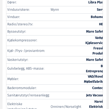
Dører:
Libra Plast
Vindusviskere:
Wynn
Servi
Vinduer:
Bohamet
Radio/stereo/tv:
HET
Bysseutstyr:
Mare Safety
Vattøy
Kjølekompressorer:
Kjøleservice
Fresvik
Kjøl-/frys-/proviantrom:
Produkt
Vaskeriutstyr:
Mare Safety
BT
Gulvbelegg, ABS-masse:
Entreprenør
VAD/Rovde
Møbler:
Møbelfabrikk
Baderomsmoduler:
Contech
Sanitærutstyr/renseanlegg:
Jets Vacuum
Hareid
Elektriske
Onninen/Norselight
Elektriske