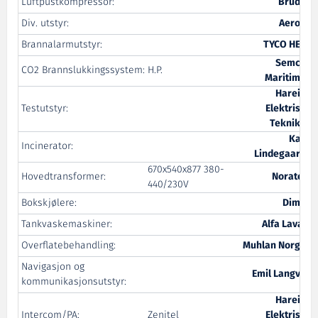
Luftpustkompressor:
Brude
Div. utstyr:
Aeron
Brannalarmutstyr:
TYCO HET
Semco
CO2 Brannslukkingssystem:
H.P.
Maritime
Hareid
Testutstyr:
Elektrisk
Teknikk
Kay
Incinerator:
Lindegaard
670x540x877 380-
Hovedtransformer:
Noratel
440/230V
Bokskjølere:
Dimo
Tankvaskemaskiner:
Alfa Laval
Overflatebehandling:
Muhlan Norge
Navigasjon og
Emil Langva
kommunikasjonsutstyr:
Hareid
Intercom/PA:
Zenitel
Elektrisk