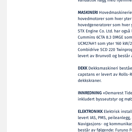
vanuatisk flagg med hjemmeh
MASKINERI
Hovedmaskineriet
hovedmotorer som hver yter 
hovedgeneratorer som hver yt
STX Engine Co. Ltd. har også
Cummins 6CTA 8.3 DMGE som
UCM274H1 som yter 160 kW/20
Combidrive SCD 220 Twinprop
levert av Brunvoll og består
DEKK
Dekksmaskineri beståen
capstans er levert av Rolls-
dekkskraner.
INNREDNING
«Demarest Tide»
inkludert bysseutstyr og møb
ELEKTRONIKK
Elektrisk insta
levert IAS, PMS, peileanlegg
Navigasjons- og kommunikasj
består av følgende: Furuno 