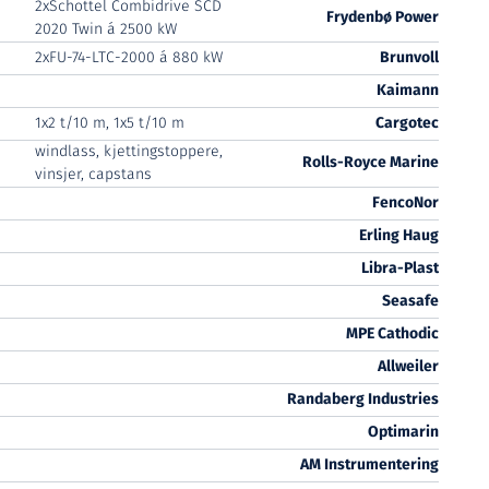
2xSchottel Combidrive SCD
Frydenbø Power
2020 Twin á 2500 kW
2xFU-74-LTC-2000 á 880 kW
Brunvoll
Kaimann
1x2 t/10 m, 1x5 t/10 m
Cargotec
windlass, kjettingstoppere,
Rolls-Royce Marine
vinsjer, capstans
FencoNor
Erling Haug
Libra-Plast
Seasafe
MPE Cathodic
Allweiler
Randaberg Industries
Optimarin
AM Instrumentering