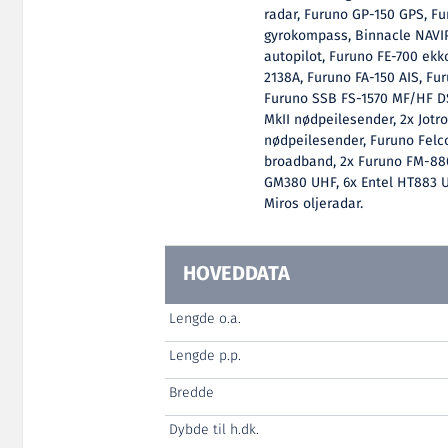
radar, Furuno GP-150 GPS, F
gyrokompass, Binnacle NAVI
autopilot, Furuno FE-700 ekk
2138A, Furuno FA-150 AIS, Fu
Furuno SSB FS-1570 MF/HF DS
MkII nødpeilesender, 2x Jotr
nødpeilesender, Furuno Felc
broadband, 2x Furuno FM-880
GM380 UHF, 6x Entel HT883 U
Miros oljeradar.
HOVEDDATA
Lengde o.a.
Lengde p.p.
Bredde
Dybde til h.dk.