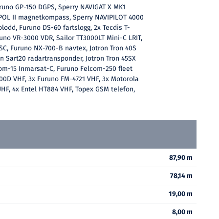
uruno GP-150 DGPS, Sperry NAVIGAT X MK1
POL II magnetkompass, Sperry NAVIPILOT 4000
olodd, Furuno DS-60 fartslogg, 2x Tecdis T-
runo VR-3000 VDR, Sailor TT3000LT Mini-C LRIT,
C, Furuno NX-700-B navtex, Jotron Tron 40S
on Sart20 radartransponder, Jotron Tron 45SX
om-15 Inmarsat-C, Furuno Felcom-250 fleet
0D VHF, 3x Furuno FM-4721 VHF, 3x Motorola
HF, 4x Entel HT884 VHF, Topex GSM telefon,
87,90 m
78,14 m
19,00 m
8,00 m