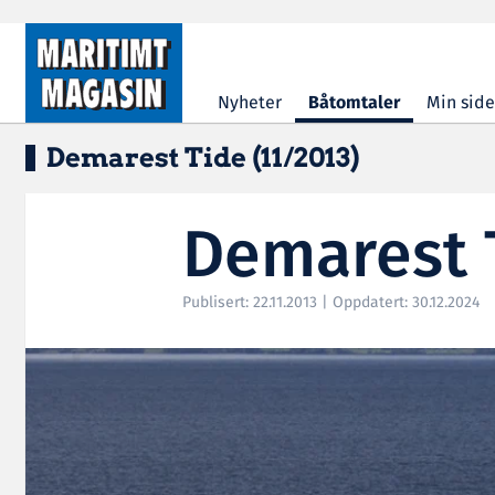
Hopp til hovedinnhold
Nyheter
Båtomtaler
Min side
Demarest Tide (11/2013)
Demarest T
Publisert: 22.11.2013 | Oppdatert: 30.12.2024