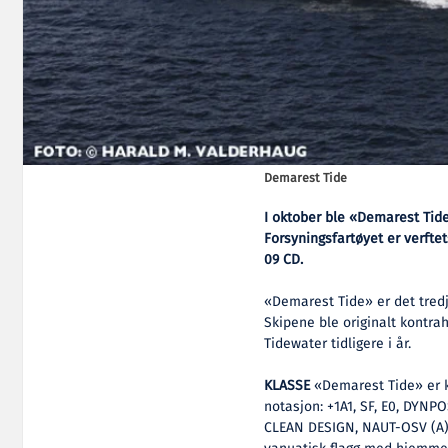
Demarest Tide
I oktober ble «Demarest Tide»
Forsyningsfartøyet er verft
09 CD.
«Demarest Tide» er det tredje
Skipene ble originalt kontra
Tidewater tidligere i år.
KLASSE
«Demarest Tide» er k
notasjon: +1A1, SF, E0, DYNPOS
CLEAN DESIGN, NAUT-OSV (A), 