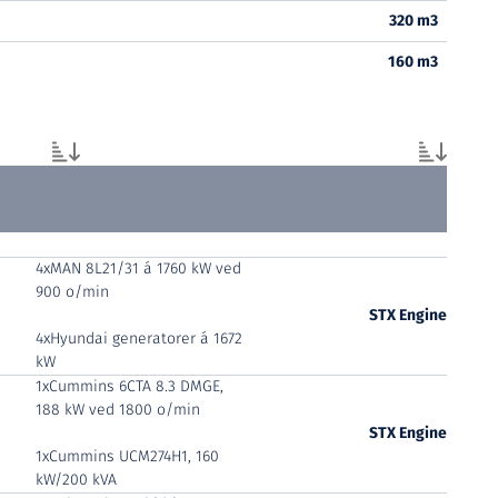
320 m3
160 m3
4xMAN 8L21/31 á 1760 kW ved
900 o/min
STX Engine
4xHyundai generatorer á 1672
kW
1xCummins 6CTA 8.3 DMGE,
188 kW ved 1800 o/min
STX Engine
1xCummins UCM274H1, 160
kW/200 kVA