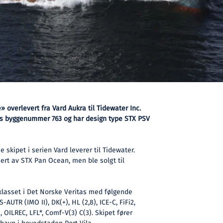
 overlevert fra Vard Aukra til Tidewater Inc.
ets byggenummer 763 og har design type STX PSV
 skipet i serien Vard leverer til Tidewater.
hert av STX Pan Ocean, men ble solgt til
lasset i Det Norske Veritas med følgende
-AUTR (IMO II), DK(+), HL (2,8), ICE-C, FiFi2,
OILREC, LFL*, Comf-V(3) C(3). Skipet fører