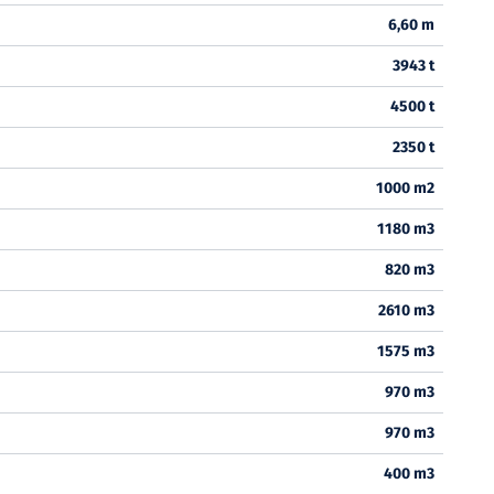
6,60 m
3943 t
4500 t
2350 t
1000 m2
1180 m3
820 m3
2610 m3
1575 m3
970 m3
970 m3
400 m3