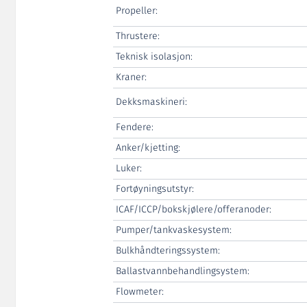
Propeller:
Thrustere:
Teknisk isolasjon:
Kraner:
Dekksmaskineri:
Fendere:
Anker/kjetting:
Luker:
Fortøyningsutstyr:
ICAF/ICCP/bokskjølere/offeranoder:
Pumper/tankvaskesystem:
Bulkhåndteringssystem:
Ballastvannbehandlingsystem:
Flowmeter: