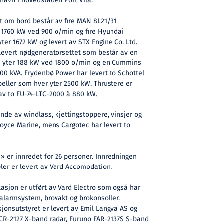
avn i hovedstaden Port Vila.
 om bord består av fire MAN 8L21/31
1760 kW ved 900 o/min og fire Hyundai
er 1672 kW og levert av STX Engine Co. Ltd.
 levert nødgeneratorsettet som består av en
 yter 188 kW ved 1800 o/min og en Cummins
0 kVA. Frydenbø Power har levert to Schottel
eller som hver yter 2500 kW. Thrustere er
 av to FU-74-LTC-2000 á 880 kW.
de av windlass, kjettingstoppere, vinsjer og
Royce Marine, mens Cargotec har levert to
 er innredet for 26 personer. Innredningen
ler er levert av Vard Accomodation.
llasjon er utført av Vard Electro som også har
, alarmsystem, brovakt og brokonsoller.
onsutstyret er levert av Emil Langva AS og
FCR-2127 X-band radar, Furuno FAR-2137S S-band