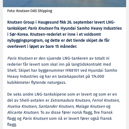
Foto: Knutsen OAS Shipping
Knutsen Group i Haugesund fikk 26. september levert LNG-
tankskipet
Paris Knutsen
fra Hyundai Samho Heavy Industries
i Sør-Korea. Knutsen-rederiet er inne i et voldsomt
nybyggingsprogram, og dette er det tiende skipet de får
overlevert i løpet av bare 15 måneder.
Paris Knutsen
er den sjuende LNG-tankeren av totalt ni
rederier får levert som skal inn på langtidskontrakt med
Shell. Skipet har byggenummer HN8101 ved Hyundai Samho
Heavy Industries og har en lastekapasitet på 174.000
kubikkmeter flytende naturgass.
De seks andre LNG-tankskipene som er levert og som er en
del av Shell-avtalen er
Extramadura
Knutsen
,
Ferrol Knutsen
,
Huelva Knutsen
,
Santander Knutsen
,
Malaga Knutsen
og
Alicante Knutsen
. To av disse fører norsk flagg, fire fransk
flagg og
Paris Knutsen
som nå er levert fører også fransk
flagg.