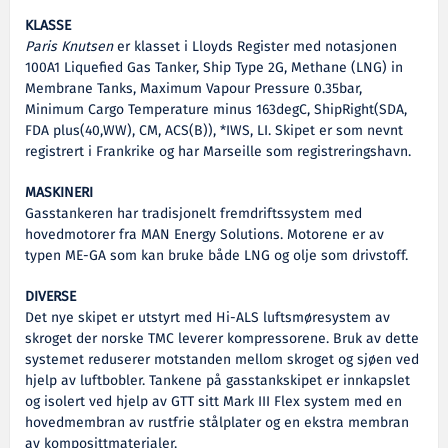
KLASSE
Paris Knutsen
er klasset i Lloyds Register med notasjonen
100A1 Liquefied Gas Tanker, Ship Type 2G, Methane (LNG) in
Membrane Tanks, Maximum Vapour Pressure 0.35bar,
Minimum Cargo Temperature minus 163degC, ShipRight(SDA,
FDA plus(40,WW), CM, ACS(B)), *IWS, LI. Skipet er som nevnt
registrert i Frankrike og har Marseille som registreringshavn.
MASKINERI
Gasstankeren har tradisjonelt fremdriftssystem med
hovedmotorer fra MAN Energy Solutions. Motorene er av
typen ME-GA som kan bruke både LNG og olje som drivstoff.
DIVERSE
Det nye skipet er utstyrt med Hi-ALS luftsmøresystem av
skroget der norske TMC leverer kompressorene. Bruk av dette
systemet reduserer motstanden mellom skroget og sjøen ved
hjelp av luftbobler. Tankene på gasstankskipet er innkapslet
og isolert ved hjelp av GTT sitt Mark III Flex system med en
hovedmembran av rustfrie stålplater og en ekstra membran
av komposittmaterialer.