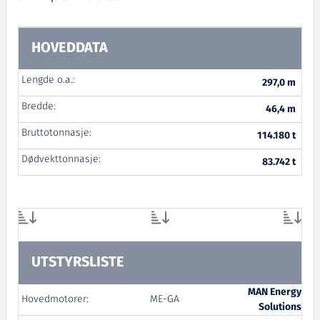
HOVEDDATA
Lengde o.a.:
297,0 m
Bredde:
46,4 m
Bruttotonnasje:
114.180 t
Dødvekttonnasje:
83.742 t
UTSTYRSLISTE
MAN Energy
Hovedmotorer:
ME-GA
Solutions