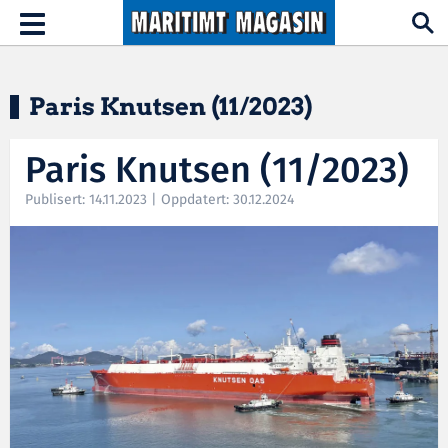
Hopp til hovedinnhold
Toggle
navigation
Paris Knutsen (11/2023)
Paris Knutsen (11/2023)
Publisert: 14.11.2023 | Oppdatert: 30.12.2024