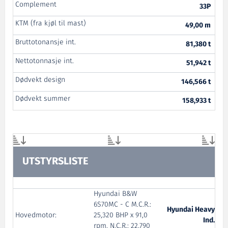
Complement
33P
KTM (fra kjøl til mast)
49,00 m
Bruttotonansje int.
81,380 t
Nettotonnasje int.
51,942 t
Dødvekt design
146,566 t
Dødvekt summer
158,933 t
UTSTYRSLISTE
Hyundai B&W
6S70MC - C M.C.R.:
Hyundai Heavy
Hovedmotor:
25,320 BHP x 91,0
Ind.
rpm. N.C.R.: 22,790