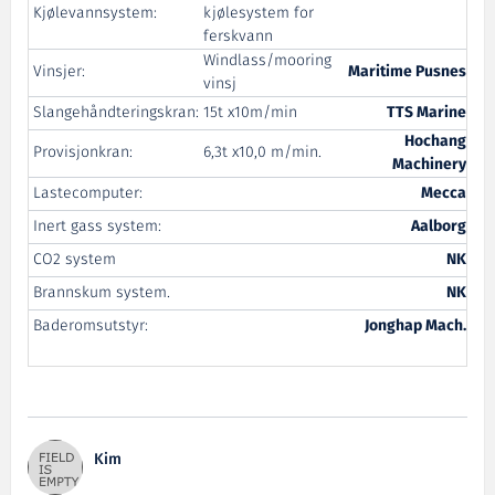
Kjølevannsystem:
kjølesystem for
ferskvann
Windlass/mooring
Vinsjer:
Maritime Pusnes
vinsj
Slangehåndteringskran:
15t x10m/min
TTS Marine
Hochang
Provisjonkran:
6,3t x10,0 m/min.
Machinery
Lastecomputer:
Mecca
Inert gass system:
Aalborg
CO2 system
NK
Brannskum system.
NK
Baderomsutstyr:
Jonghap Mach.
Kim