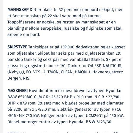
MANNSKAP
Det er plass til 32 personer om bord i skipet, men
et fast mannskap på 22 skal være med på turene.
Toppoffiserene er norske, og resten av mannskapet er en
blanding mellom europeiske, russiske og filipinske som skal
arbeide om bord.
SKIPSTYPE
Tankskipet er på 159,000 dødvekttonn og er klasset
som oljetanker. Skipet har seks par med oljelastetanker. Ett
par slop tanker og seks par med vannballasttanker. Skipet er
klasset og registrert som: + 1A1, Tanker for Oil ESP, NAUTICUS,
(Nybygg), EO. VCS -2, TMON, CLEAN, HMON-1. Havneregistrert:
Bergen, NIS.
MASKINERI
Hovedmotoren er dieseldrevet av typen Hyundai
B&W 6S70MC-C, M.C.R.: 25,320 BHP x 91,0 rpm. N.C.R. : 22,790
BHP x 87,9 rpm. Ett sett med 4 bladet propeller med diameter
på 8200 mm x 5782,0 mm. Elektrisk generator av typen HFC6
-506 -14K 730 kW. Nødgenerator av typen UCM24G1 på 130 kW.
Diesel motorgenerator av typen Hyundai B&W 6L23/30