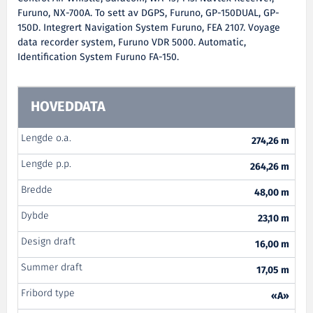
Furuno, NX-700A. To sett av DGPS, Furuno, GP-150DUAL, GP-
150D. Integrert Navigation System Furuno, FEA 2107. Voyage
data recorder system, Furuno VDR 5000. Automatic,
Identification System Furuno FA-150.
HOVEDDATA
Lengde o.a.
274,26 m
Lengde p.p.
264,26 m
Bredde
48,00 m
Dybde
23,10 m
Design draft
16,00 m
Summer draft
17,05 m
Fribord type
«A»