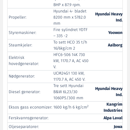
BHP x 87.9 rpm.
Hyundai 4- bladet
Hyundai Heavy
Propeller:
8200 mm x 5782.0
Ind.
mm
Fire sylindret YDTF
Styremaskiner:
Yoowon
– 335 -2
To sett HCO 35 t/h
Steamkjeler:
Aalborg
16/6kg/cm 2
HFC6-506 14K 730
Elektrisk
kW, 1170.7 A, AC 450
hovedgenerator:
V.
UCM24G1 130 kW,
Nødgenerator:
1170.7 A, AC 450 V.
Tre sett Hyundai
Hyundai Heavy
Diesel generator:
B&W 6L23/30
Ind.
1060PS/300 mm
Kangrim
2
Eksos gass economizer:
1600 kg/h 6 kg/cm
Industries
Ferskvannsgenerator:
Alpa Laval
Oljeseparatorer:
Jowa