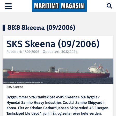
Hopp til hovedinnhold
Toggle
navigation
SKS Skeena (09/2006)
SKS Skeena (09/2006)
Publisert: 17.09.2006 | Oppdatert: 30.12.2024
SKS Skeena
Byggnummer S263 tankskipet «SKS Skeena» ble bygd av
Hyundai Samho Heavy Industries Co.,Ltd. Samho Shipyard i
Korea. Eier er Kristian Gerhard Jebsen Skipsrederi AS i Bergen.
Tankskipet ble døpt 1. juni i år, og seiler over hele verden.