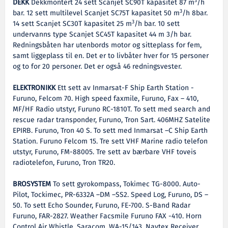
3
DEKK
Dekkmontert 24 sett Scanjet SC90T kapasitet 87 m
/h
3
bar. 12 sett multilevel Scanjet SC75T kapasitet 50 m
/h 8bar.
3
14 sett Scanjet SC30T kapasitet 25 m
/h bar. 10 sett
undervanns type Scanjet SC45T kapasitet 44 m 3/h bar.
Redningsbåten har utenbords motor og sitteplass for fem,
samt liggeplass til en. Det er to livbåter hver for 15 personer
og to for 20 personer. Det er også 46 redningsvester.
ELEKTRONIKK
Ett sett av Inmarsat-F Ship Earth Station -
Furuno, Felcom 70. High speed faxmile, Furuno, Fax – 410,
MF/HF Radio utstyr, Furuno RC-1810T. To sett med search and
rescue radar transponder, Furuno, Tron Sart. 406MHZ Satelite
EPIRB. Furuno, Tron 40 S. To sett med Inmarsat –C Ship Earth
Station. Furuno Felcom 15. Tre sett VHF Marine radio telefon
utstyr, Furuno, FM-88005. Tre sett av bærbare VHF toveis
radiotelefon, Furuno, Tron TR20.
BROSYSTEM
To sett gyrokompass, Tokimec TG-8000. Auto-
Pilot, Tockimec, PR-6332A –DM –SS2. Speed Log, Furuno, DS –
50. To sett Echo Sounder, Furuno, FE-700. S-Band Radar
Furuno, FAR-2827. Weather Facsmile Furuno FAX -410. Horn
Control Air Whistle, Saracom, WA-15/143. Navtex Receiver,