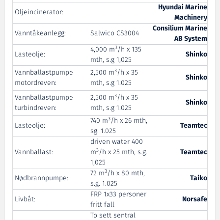
Hyundai Marine
Oljeincinerator:
Machinery
Consilium Marine
Vanntåkeanlegg:
Salwico CS3004
AB System
3
4,000 m
/h x 135
Lasteolje:
Shinko
mth, s.g 1,025
3
Vannballastpumpe
2,500 m
/h x 35
Shinko
motordreven:
mth, s.g 1.025
3
Vannballastpumpe
2,500 m
/h x 35
Shinko
turbindreven:
mth, s.g 1.025
3
740 m
/h x 26 mth,
Lasteolje:
Teamtec
sg. 1.025
driven water 400
3
Vannballast:
m
/h x 25 mth, s.g.
Teamtec
1,025
3
72 m
/h x 80 mth,
Nødbrannpumpe:
Taiko
s.g. 1.025
FRP 1x33 personer
Livbåt:
Norsafe
fritt fall
To sett sentral