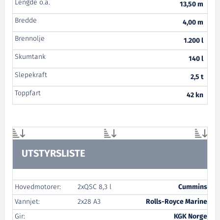
Lengde o.a.
13,50 m
Bredde
4,00 m
Brennolje
1.200 l
Skumtank
140 l
Slepekraft
2,5 t
Toppfart
42 kn
UTSTYRSLISTE
Hovedmotorer:
2xQSC 8,3 l
Cummins
Vannjet:
2x28 A3
Rolls-Royce Marine
Gir:
KGK Norge