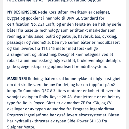
Falck Emergency AS, Førstehjelp.no, Furuno og Jotun.
NY DESIGNSERIE
Røde Kors Båten «Veritas» er designet,
bygget og godkjent i henhold til DNV GL Standard for
certification No. 2.21 Craft, og er den første av en helt ny serie
båter fra Gazelle Technology som er tiltenkt markeder som
redning, ambulanse, politi og patrulje, havbruk, los, dykking,
passasjer og vindmølle. Den nye serien båter er modulbasert
og kan leveres fra 11 til 15 meter med forskjellige
arrangement og utrustning. Designet kjennetegnes ved et
robust aluminiumsskrog, høy kvalitet, brukervennlige detaljer,
gode sjøegenskaper og optimalisert fremdriftssystem.
MASKINERI
Redningsbåten skal kunne rykke ut i høy hastighet
om det skulle være behov for det, og har en toppfart på 42
knop. To Cummins QSC 8.3 liters motorer er koblet til hver sin
vannjet av typen Rolls-Royce 28 A3. Vannjettene er en helt ny
type fra Rolls-Royce. Giret er av merket ZF fra KGK, og CV
akslinger er av typen Aquadrive fra Progress Ingeniørfirma.
Progress Ingeniørfirma har også levert eksossystemet. Båten
har hydraulisk thruster av typen Side-Power SH160 fra
Sleipner Motor.