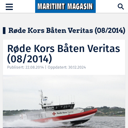
Hopp til hovedinnhold
Toggle
navigation
Røde Kors Båten Veritas (08/2014)
Røde Kors Båten Veritas
(08/2014)
Publisert: 22.08.2014 | Oppdatert: 30.12.2024