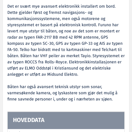
Det er svært mye avansert elektronikk installert om bord.
Dette gjelder først og fremst navigasjons- og
kommunikasjonssystemene, men også motorene og
styresystemet er basert på elektronisk kontroll. Furuno har
levert mye utstyr til båten, og noe av det som er montert er
radar av typen FAR-2117 BB med 42 RPM antenne, GPS
kompass av typen SC-30, GPS av typen GP-33 og AIS av typen
FA-50. Telko har bidratt med to kartmaskiner med Telchart til
båten. Båten har VHF peiler av merket Tayio. Styresystemet er
av typen ROCCS fra Rolls-Royce. Elektronikkinstallasjonen er
utført av ELMO Oddstøl i Kristiansund og det elektriske
anlegget er utført av Midsund Elektro.
Båten har også avansert teknisk utstyr som sonar,
varmesøkende kamera, og lyskastere som gjør det mulig å
finne savnede personer i, under og i nærheten av sjøen.
HOVEDDATA