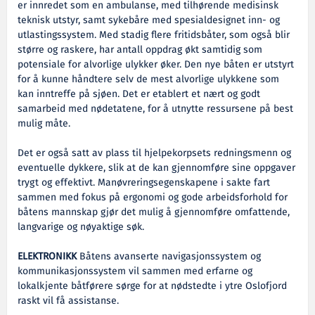
er innredet som en ambulanse, med tilhørende medisinsk
teknisk utstyr, samt sykebåre med spesialdesignet inn- og
utlastingssystem. Med stadig flere fritidsbåter, som også blir
større og raskere, har antall oppdrag økt samtidig som
potensiale for alvorlige ulykker øker. Den nye båten er utstyrt
for å kunne håndtere selv de mest alvorlige ulykkene som
kan inntreffe på sjøen. Det er etablert et nært og godt
samarbeid med nødetatene, for å utnytte ressursene på best
mulig måte.
Det er også satt av plass til hjelpekorpsets redningsmenn og
eventuelle dykkere, slik at de kan gjennomføre sine oppgaver
trygt og effektivt. Manøvreringsegenskapene i sakte fart
sammen med fokus på ergonomi og gode arbeidsforhold for
båtens mannskap gjør det mulig å gjennomføre omfattende,
langvarige og nøyaktige søk.
ELEKTRONIKK
Båtens avanserte navigasjonssystem og
kommunikasjonssystem vil sammen med erfarne og
lokalkjente båtførere sørge for at nødstedte i ytre Oslofjord
raskt vil få assistanse.