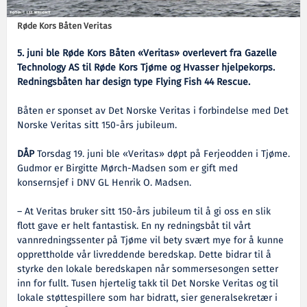
Røde Kors Båten Veritas
5. juni ble Røde Kors Båten «Veritas» overlevert fra Gazelle
Technology AS til Røde Kors Tjøme og Hvasser hjelpekorps.
Redningsbåten har design type Flying Fish 44 Rescue.
Båten er sponset av Det Norske Veritas i forbindelse med Det
Norske Veritas sitt 150-års jubileum.
DÅP
Torsdag 19. juni ble «Veritas» døpt på Ferjeodden i Tjøme.
Gudmor er Birgitte Mørch-Madsen som er gift med
konsernsjef i DNV GL Henrik O. Madsen.
– At Veritas bruker sitt 150-års jubileum til å gi oss en slik
flott gave er helt fantastisk. En ny redningsbåt til vårt
vannredningssenter på Tjøme vil bety svært mye for å kunne
opprettholde vår livreddende beredskap. Dette bidrar til å
styrke den lokale beredskapen når sommersesongen setter
inn for fullt. Tusen hjertelig takk til Det Norske Veritas og til
lokale støttespillere som har bidratt, sier generalsekretær i