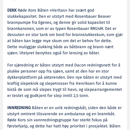
DEKK
Røde Kors Båten «Veritas» har svært god
slukkekapasitet. Den er utstyrt med Rosenbauer Beaver
brannpumpe fra Egenes, og denne gir solid kapasitet til
brannkanonen, som er av typen Rosenbauer RM24M. Det er
dessuten en stor tank om bord for brannslukkeskum, som gjør
at båten kan legge mye skum om det er behov for dette.
Dette muliggjør slukking både av båtbrann og brann nært
sjøen. Utstyret benyttes også for lensing av båter.
For sjøredning er båten utstyrt med Dacon redningsnett for å
plukke personer opp fra sjøen, samt at den har en stor
dykkerplattform på akterenden. Den nye båten er utstyrt med
kraftig slepekrok og slepetrosser fra Henriksen for å kunne
bistå de som må slepes trygt til havn, og slepearrangementet
er testet og godkjent for slep inntil 2,5 tonn.
INNREDNING
Båten er en unik redningsbåt, siden den både er
utstyrt omtrent tilsvarende en ambulanse og en brannbåt.
Røde Kors sin vannredningsgruppe har sterkt fokus på
førstehjelp, og dette har hatt høy prioritet i prosjektet. Båten