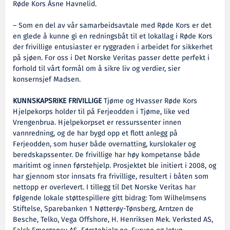
Røde Kors Åsne Havnelid.
– Som en del av vår samarbeidsavtale med Røde Kors er det
en glede å kunne gi en redningsbåt til et lokallag i Røde Kors
der frivillige entusiaster er ryggraden i arbeidet for sikkerhet
på sjøen. For oss i Det Norske Veritas passer dette perfekt i
forhold til vårt formål om å sikre liv og verdier, sier
konsernsjef Madsen.
KUNNSKAPSRIKE FRIVILLIGE
Tjøme og Hvasser Røde Kors
Hjelpekorps holder til på Ferjeodden i Tjøme, like ved
Vrengenbrua. Hjelpekorpset er ressurssenter innen
vannredning, og de har bygd opp et flott anlegg på
Ferjeodden, som huser både overnatting, kurslokaler og
beredskapssenter. De frivillige har høy kompetanse både
maritimt og innen førstehjelp. Prosjektet ble initiert i 2008, og
har gjennom stor innsats fra frivillige, resultert i båten som
nettopp er overlevert. I tillegg til Det Norske Veritas har
følgende lokale støttespillere gitt bidrag: Tom Wilhelmsens
Stiftelse, Sparebanken 1 Nøtterøy-Tønsberg, Arntzen de
Besche, Telko, Vega Offshore, H. Henriksen Mek. Verksted AS,