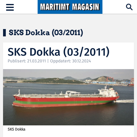
Hopp til hovedinnhold
Toggle
navigation
SKS Dokka (03/2011)
SKS Dokka (03/2011)
Publisert: 21.03.2011 | Oppdatert: 30.12.2024
SKS Dokka