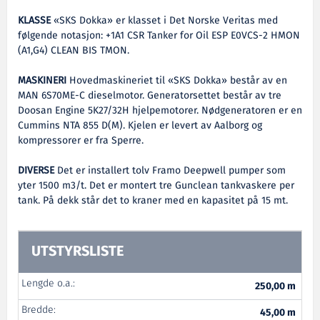
KLASSE
«SKS Dokka» er klasset i Det Norske Veritas med
følgende notasjon: +1A1 CSR Tanker for Oil ESP E0VCS-2 HMON
(A1,G4) CLEAN BIS TMON.
MASKINERI
Hovedmaskineriet til «SKS Dokka» består av en
MAN 6S70ME-C dieselmotor. Generatorsettet består av tre
Doosan Engine 5K27/32H hjelpemotorer. Nødgeneratoren er en
Cummins NTA 855 D(M). Kjelen er levert av Aalborg og
kompressorer er fra Sperre.
DIVERSE
Det er installert tolv Framo Deepwell pumper som
yter 1500 m3/t. Det er montert tre Gunclean tankvaskere per
tank. På dekk står det to kraner med en kapasitet på 15 mt.
UTSTYRSLISTE
Lengde o.a.:
250,00 m
Bredde:
45,00 m