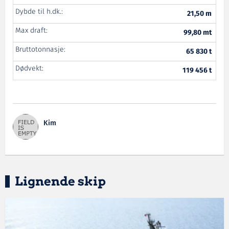
Dybde til h.dk.:
21,50 m
Max draft:
99,80 mt
Bruttotonnasje:
65 830 t
Dødvekt:
119 456 t
Kim
Lignende skip