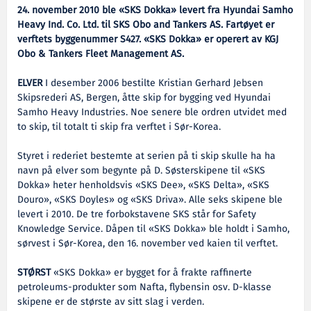
24. november 2010 ble «SKS Dokka» levert fra Hyundai Samho
Heavy Ind. Co. Ltd. til SKS Obo and Tankers AS. Fartøyet er
verftets byggenummer S427. «SKS Dokka» er operert av KGJ
Obo & Tankers Fleet Management AS.
ELVER
I desember 2006 bestilte Kristian Gerhard Jebsen
Skipsrederi AS, Bergen, åtte skip for bygging ved Hyundai
Samho Heavy Industries. Noe senere ble ordren utvidet med
to skip, til totalt ti skip fra verftet i Sør-Korea.
Styret i rederiet bestemte at serien på ti skip skulle ha ha
navn på elver som begynte på D. Søsterskipene til «SKS
Dokka» heter henholdsvis «SKS Dee», «SKS Delta», «SKS
Douro», «SKS Doyles» og «SKS Driva». Alle seks skipene ble
levert i 2010. De tre forbokstavene SKS står for Safety
Knowledge Service. Dåpen til «SKS Dokka» ble holdt i Samho,
sørvest i Sør-Korea, den 16. november ved kaien til verftet.
STØRST
«SKS Dokka» er bygget for å frakte raffinerte
petroleums-produkter som Nafta, flybensin osv. D-klasse
skipene er de største av sitt slag i verden.