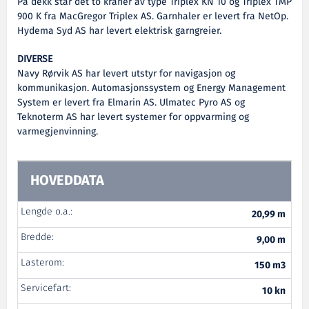
På dekk står det to kraner av type Triplex KN 10 og Triplex TMP
900 K fra MacGregor Triplex AS. Garnhaler er levert fra NetOp.
Hydema Syd AS har levert elektrisk garngreier.
DIVERSE
Navy Rørvik AS har levert utstyr for navigasjon og
kommunikasjon. Automasjonssystem og Energy Management
System er levert fra Elmarin AS. Ulmatec Pyro AS og
Teknoterm AS har levert systemer for oppvarming og
varmegjenvinning.
HOVEDDATA
Lengde o.a.:
20,99 m
Bredde:
9,00 m
Lasterom:
150 m3
Servicefart:
10 kn