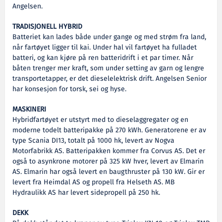
Angelsen.
TRADISJONELL HYBRID
Batteriet kan lades både under gange og med strøm fra land,
når fartøyet ligger til kai. Under hal vil fartøyet ha fulladet
batteri, og kan kjøre på ren batteridrift i et par timer. Når
båten trenger mer kraft, som under setting av garn og lengre
transportetapper, er det dieselelektrisk drift. Angelsen Senior
har konsesjon for torsk, sei og hyse.
MASKINERI
Hybridfartøyet er utstyrt med to dieselaggregater og en
moderne todelt batteripakke på 270 kWh. Generatorene er av
type Scania DI13, totalt på 1000 hk, levert av Nogva
Motorfabrikk AS. Batteripakken kommer fra Corvus AS. Det er
også to asynkrone motorer på 325 kW hver, levert av Elmarin
AS. Elmarin har også levert en baugthruster på 130 kW. Gir er
levert fra Heimdal AS og propell fra Helseth AS. MB
Hydraulikk AS har levert sidepropell på 250 hk.
DEKK