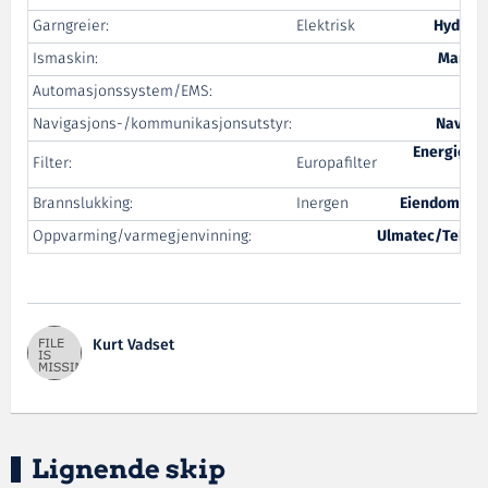
Garngreier:
Elektrisk
Hydema
Ismaskin:
Marine
Automasjonssystem/EMS:
Elm
Navigasjons-/kommunikasjonsutstyr:
Navy R
Energiøko
Filter:
Europafilter
Har
Brannslukking:
Inergen
Eiendomsser
Oppvarming/varmegjenvinning:
Ulmatec/Tekno
Kurt Vadset
Lignende skip