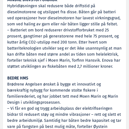
Hybridløsningen skal redusere både driftstid på
dieselmotorene og utslippet fra disse. Båten går på batteri
ved operasjoner hvor dieselmotoren har lavest virkningsgrad,
som ved haling av garn eller når båten ligger stille på feltet.
– Batteriet om bord reduserer drivstofforbruket med 25
prosent, gangtimer på generatorene med hele 75 prosent, og
kutter årlig CO2-utslipp med 200 tonn. Etter hvert som
batteriteknologien utvikler seg er det ikke usannsynlig at man
kan drifte båten med større andel av tiden som helelektrisk,
forteller teknisk sjef i Moen Marin, Torfinn Hansvik. Enova har
støttet utviklingen av fiskebåten med 2,7 millioner kroner.
BEDRE HMS
Brødrene Angelsen ønsket å bygge et innovativt og
bærekraftig nybygg for kommende stolte fiskere i
familierederiet, og har jobbet tett med Moen Marin og Marin
Design i utviklingsprosessen.
– Vi får en god og trygg arbeidsplass der elektrifiseringen
bidrar til redusert støy og mindre vibrasjoner – rett og slett et
bedre arbeidsmiljø. Samtidig har båten bedre kapasitet og tar
vare på fangsten på best mulig måte, forteller Øystein