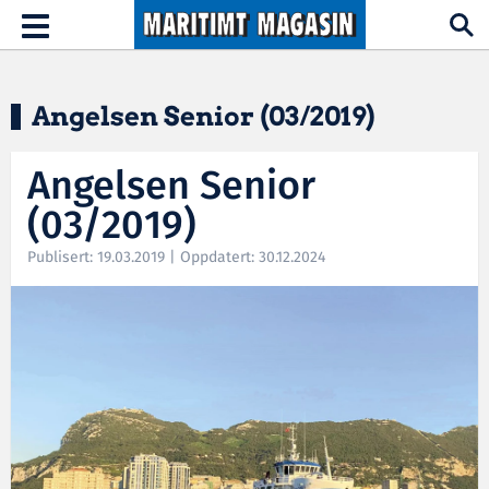
Hopp til hovedinnhold
Toggle
navigation
Angelsen Senior (03/2019)
Angelsen Senior
(03/2019)
Publisert: 19.03.2019 | Oppdatert: 30.12.2024