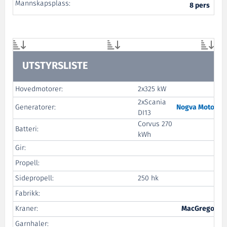
Mannskapsplass:
8 pers
UTSTYRSLISTE
Hovedmotorer:
2x325 kW
Elm
2xScania
Generatorer:
Nogva Motorfab
DI13
Corvus 270
Batteri:
Elm
kWh
Gir:
Hei
Propell:
Hel
Sidepropell:
250 hk
Fabrikk:
La
Kraner:
MacGregor Tr
Garnhaler:
N