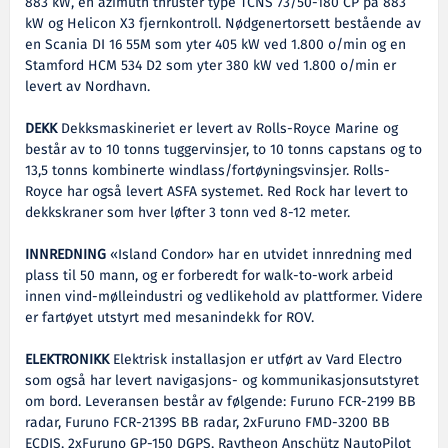
883 kW, én azimuth thruster type TCNS 73/50-180 CP på 883
kW og Helicon X3 fjernkontroll. Nødgenertorsett bestående av
en Scania DI 16 55M som yter 405 kW ved 1.800 o/min og en
Stamford HCM 534 D2 som yter 380 kW ved 1.800 o/min er
levert av Nordhavn.
DEKK
Dekksmaskineriet er levert av Rolls-Royce Marine og
består av to 10 tonns tuggervinsjer, to 10 tonns capstans og to
13,5 tonns kombinerte windlass/fortøyningsvinsjer. Rolls-
Royce har også levert ASFA systemet. Red Rock har levert to
dekkskraner som hver løfter 3 tonn ved 8-12 meter.
INNREDNING
«Island Condor» har en utvidet innredning med
plass til 50 mann, og er forberedt for walk-to-work arbeid
innen vind-mølleindustri og vedlikehold av plattformer. Videre
er fartøyet utstyrt med mesanindekk for ROV.
ELEKTRONIKK
Elektrisk installasjon er utført av Vard Electro
som også har levert navigasjons- og kommunikasjonsutstyret
om bord. Leveransen består av følgende: Furuno FCR-2199 BB
radar, Furuno FCR-2139S BB radar, 2xFuruno FMD-3200 BB
ECDIS, 2xFuruno GP-150 DGPS, Raytheon Anschütz NautoPilot