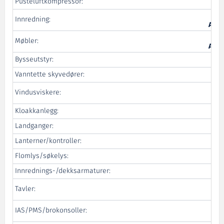
Pusteluftkompressor:
Innredning:
Acco
Shi
Møbler:
Acco
Bysseutstyr:
B
Vanntette skyvedører:
De
Vindusviskere:
Kloakkanlegg:
Landganger:
Lanterner/kontroller:
Flomlys/søkelys:
Innrednings-/dekksarmaturer:
Ro
Tavler:
Ro
IAS/PMS/brokonsoller: