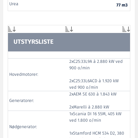
Urea
77 m3
UTSTYRSLISTE
2xC25:33L9A à 2.880 kW ved
900 o/min
Ro
Hovedmotorer:
2xC25:33L6ACD à 1.920 kW
ved 900 o/min
2xAEM SE 630 à 1.843 kW
Ro
Generatorer:
2xMarelli à 2.880 kW
1xScania DI 16 55M, 405 kW
ved 1.800 o/min
Nødgenerator:
1xStamford HCM 534 D2, 380