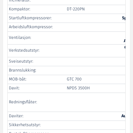
Incinerator:
Kompaktor:
DT-220PN
Startluftkompressorer:
Sperr
Arbeidsluftkompressor:
Ventilasjon:
Acco
Cow
Verkstedsutstyr:
Sveiseutstyr:
Wi
Brannslukking:
Wi
MOB-båt:
GTC 700
Ma
Davit:
NPDS 3500H
Vi
Redningsflåter:
E
Daviter:
Aukra
Sikkerhetsutstyr: