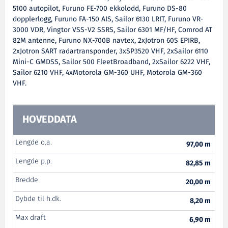
5100 autopilot, Furuno FE-700 ekkolodd, Furuno DS-80
dopplerlogg, Furuno FA-150 AIS, Sailor 6130 LRIT, Furuno VR-
3000 VDR, Vingtor VSS-V2 SSRS, Sailor 6301 MF/HF, Comrod AT
82M antenne, Furuno NX-700B navtex, 2xJotron 60S EPIRB,
2xJotron SART radartransponder, 3xSP3520 VHF, 2xSailor 6110
Mini-C GMDSS, Sailor 500 FleetBroadband, 2xSailor 6222 VHF,
Sailor 6210 VHF, 4xMotorola GM-360 UHF, Motorola GM-360
VHF.
HOVEDDATA
Lengde o.a.
97,00 m
Lengde p.p.
82,85 m
Bredde
20,00 m
Dybde til h.dk.
8,20 m
Max draft
6,90 m