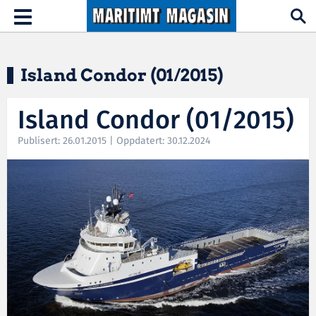
Hopp til hovedinnhold
Toggle
navigation
Island Condor (01/2015)
Island Condor (01/2015)
Publisert: 26.01.2015 | Oppdatert: 30.12.2024