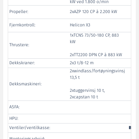
kW ved 1.800 o/min
Ro
Propeller:
2xAZP 120 CP à 2.200 kW
Ro
Fjernkontroll:
Helicon X3
1xTCNS 73/50-180 CP, 883
kW
Ro
Thrustere:
2xTT2200 DPN CP à 883 kW
Dekkskraner:
2x3 t/8-12 m
2xwindlass/fortøyningsvinsj
13,5 t
Ro
Dekksmaskineri:
2xtuggervinsj 10 t,
2xcapstan 10 t
Ro
ASFA:
HPU:
Hy
Ventiler/ventilkasse:
Brød