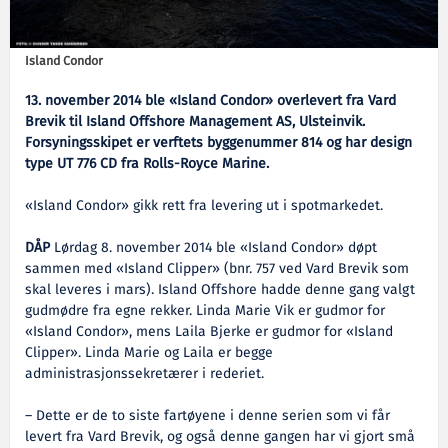
Island Condor
13. november 2014 ble «Island Condor» overlevert fra Vard
Brevik til Island Offshore Management AS, Ulsteinvik.
Forsyningsskipet er verftets byggenummer 814 og har design
type UT 776 CD fra Rolls-Royce Marine.
«Island Condor» gikk rett fra levering ut i spotmarkedet.
DÅP
Lørdag 8. november 2014 ble «Island Condor» døpt
sammen med «Island Clipper» (bnr. 757 ved Vard Brevik som
skal leveres i mars). Island Offshore hadde denne gang valgt
gudmødre fra egne rekker. Linda Marie Vik er gudmor for
«Island Condor», mens Laila Bjerke er gudmor for «Island
Clipper». Linda Marie og Laila er begge
administrasjonssekretærer i rederiet.
– Dette er de to siste fartøyene i denne serien som vi får
levert fra Vard Brevik, og også denne gangen har vi gjort små