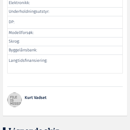
Elektronikk:
Va
Underholdningsutstyr:
Ul
DP:
Tec
Modellforsøk:
Skrog:
V
Byggelånsbank:
Spa
Langtidsfinansiering:
Kurt Vadset