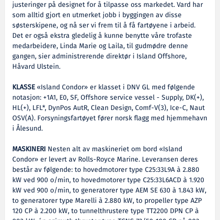
justeringer på designet for å tilpasse oss markedet. Vard har
som alltid gjort en utmerket jobb i byggingen av disse
søsterskipene, og nå ser vi frem til å få fartøyene i arbeid.
Det er også ekstra gledelig å kunne benytte våre trofaste
medarbeidere, Linda Marie og Laila, til gudmødre denne
gangen, sier administrerende direktør i Island Offshore,
Håvard Ulstein.
KLASSE
«Island Condor» er klasset i DNV GL med følgende
notasjon: +1A1, E0, SF, Offshore service vessel - Supply, DK(+),
HL(+), LFL*, DynPos AutR, Clean Design, Comf-V(3), Ice-C, Naut
OSV(A). Forsyningsfartøyet fører norsk flagg med hjemmehavn
i Ålesund.
MASKINERI
Nesten alt av maskineriet om bord «Island
Condor» er levert av Rolls-Royce Marine. Leveransen deres
består av følgende: to hovedmotorer type C25:33L9A à 2.880
kW ved 900 o/min, to hovedmotorer type C25:33L6ACD à 1.920
kW ved 900 o/min, to generatorer type AEM SE 630 à 1.843 kW,
to generatorer type Marelli à 2.880 kW, to propeller type AZP
120 CP à 2.200 kW, to tunnelthrustere type TT2200 DPN CP à