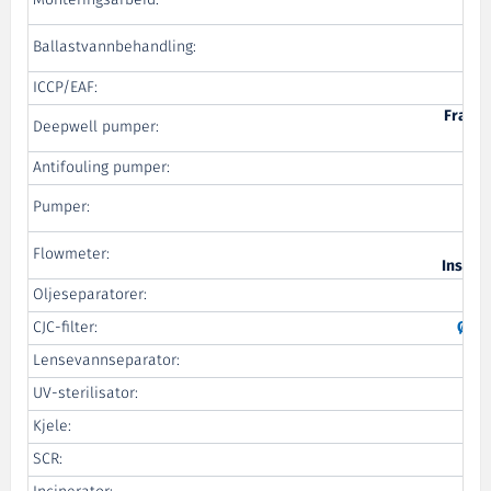
Monteringsarbeid:
Ballastvannbehandling:
ICCP/EAF:
Framo
Deepwell pumper:
Antifouling pumper:
Bl
Pumper:
Flowmeter:
Instru
Oljeseparatorer:
CJC-filter:
Øwr
Lensevannseparator:
UV-sterilisator:
Kjele:
Ulm
SCR:
D