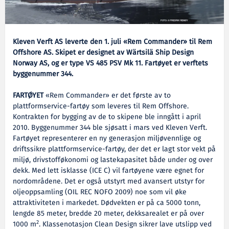
Kleven Verft AS leverte den 1. juli «Rem Commander» til Rem
Offshore AS. Skipet er designet av Wärtsilä Ship Design
Norway AS, og er type VS 485 PSV Mk 11. Fartøyet er verftets
byggenummer 344.
FARTØYET
«Rem Commander» er det første av to
plattformservice-fartøy som leveres til Rem Offshore.
Kontrakten for bygging av de to skipene ble inngått i april
2010. Byggenummer 344 ble sjøsatt i mars ved Kleven Verft.
Fartøyet representerer en ny generasjon miljøvennlige og
driftssikre plattformservice-fartøy, der det er lagt stor vekt på
miljø, drivstofføkonomi og lastekapasitet både under og over
dekk. Med lett isklasse (ICE C) vil fartøyene være egnet for
nordområdene. Det er også utstyrt med avansert utstyr for
oljeoppsamling (OIL REC NOFO 2009) noe som vil øke
attraktiviteten i markedet. Dødvekten er på ca 5000 tonn,
lengde 85 meter, bredde 20 meter, dekksarealet er på over
2
1000 m
. Klassenotasjon Clean Design sikrer lave utslipp ved