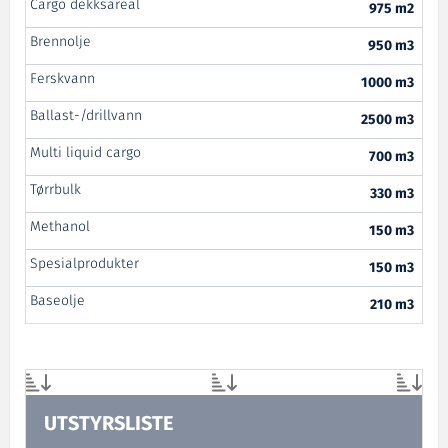
Cargo dekksareal
975 m2
Brennolje
950 m3
Ferskvann
1000 m3
Ballast-/drillvann
2500 m3
Multi liquid cargo
700 m3
Tørrbulk
330 m3
Methanol
150 m3
Spesialprodukter
150 m3
Baseolje
210 m3
UTSTYRSLISTE