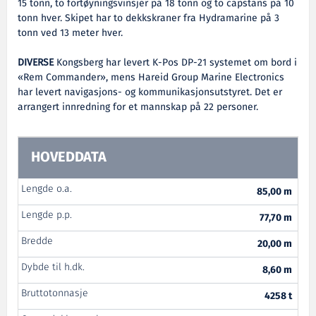
15 tonn, to fortøyningsvinsjer på 18 tonn og to capstans på 10
tonn hver. Skipet har to dekkskraner fra Hydramarine på 3
tonn ved 13 meter hver.
DIVERSE
Kongsberg har levert K-Pos DP-21 systemet om bord i
«Rem Commander», mens Hareid Group Marine Electronics
har levert navigasjons- og kommunikasjonsutstyret. Det er
arrangert innredning for et mannskap på 22 personer.
HOVEDDATA
Lengde o.a.
85,00 m
Lengde p.p.
77,70 m
Bredde
20,00 m
Dybde til h.dk.
8,60 m
Bruttotonnasje
4258 t