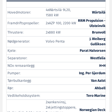
4xWärtsilä 9L20,
Hovedmotorer:
Wärtsilä
1580 kW
RRM Propulsion -
Framdriftspropeller:
2xAZP 100, 2200 kW
Ulsteinvik
Thrustere:
2x880 kW
Brunvoll
J. Weiberg
Nødgenerator:
Volvo Penta
Gulliksen
Kjele:
Parat Halvorsen
Separatorer:
Westfalia
NOx renseanlegg:
H+H
Pumper:
Ing. Per Gjerdum
Tørrbulkanlegg:
Van Aalst
Rør:
Ahlsell
Vedlikeholdssystem:
Tero Marine
2xankervinsj,
2xkjettingstoppere,
Norwegian Deck