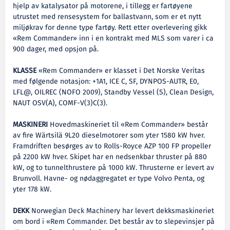
hjelp av katalysator på motorene, i tillegg er fartøyene
utrustet med rensesystem for ballastvann, som er et nytt
miljøkrav for denne type fartøy. Rett etter overlevering gikk
«Rem Commander» inn i en kontrakt med MLS som varer i ca
900 dager, med opsjon på.
KLASSE
«Rem Commander» er klasset i Det Norske Veritas
med følgende notasjon: +1A1, ICE C, SF, DYNPOS-AUTR, E0,
LFL@, OILREC (NOFO 2009), Standby Vessel (S), Clean Design,
NAUT OSV(A), COMF-V(3)C(3).
MASKINERI
Hovedmaskineriet til «Rem Commander» består
av fire Wärtsilä 9L20 dieselmotorer som yter 1580 kW hver.
Framdriften besørges av to Rolls-Royce AZP 100 FP propeller
på 2200 kW hver. Skipet har en nedsenkbar thruster på 880
kW, og to tunnelthrustere på 1000 kW. Thrusterne er levert av
Brunvoll. Havne- og nødaggregatet er type Volvo Penta, og
yter 178 kW.
DEKK
Norwegian Deck Machinery har levert dekksmaskineriet
om bord i «Rem Commander. Det består av to slepevinsjer på