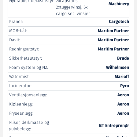
Hydraulisk dekksutstyr:
2xcapstans,
Machinery
2xtuggervinsj, 6x
cargo sec. vinsjer
Kraner:
Cargotech
MOB-båt:
Maritim Partner
Davit:
Maritim Partner
Redningsutstyr:
Maritim Partner
Sikkerhetsutstyr:
Brude
Foam system og N2:
Wilhelmsen
Watermist:
Marioff
Incinerator:
Pyro
Ventilasjonsanlegg:
Aeron
Kjøleanlegg:
Aeron
Fryseanlegg:
Aeron
Fliser, dørkmasse og
BT Entreprenør
gulvbelegg: