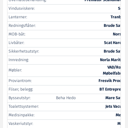
Overflatebehandling:
Premator Scandinavian
Vindusviskere:
Servi
Lanterner:
Tranberg
Redningsflåter:
Brude Safety
MOB-båt:
Norsafe
Livbåter:
Scat Harding
Sikkerhetsutstyr:
Brude Safety
Innredning:
Norla Maritime
VAD/Rovde
Møbler:
Møbelfabrikk
Proviantrom:
Fresvik Produkt
Fliser, belegg:
BT Entreprenør
Bysseutstyr:
Beha Hedo
Mare Safety
Toalettsystemer:
Jets Vacuum
Medisinpakke:
Medi 3
Vaskeriutstyr:
Miele