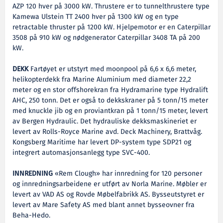
AZP 120 hver på 3000 kW. Thrustere er to tunnelthrustere type
Kamewa Ulstein TT 2400 hver på 1300 kW og en type
retractable thruster på 1200 kW. Hjelpemotor er en Caterpillar
3508 på 910 kW og nødgenerator Caterpillar 3408 TA på 200
kW.
DEKK
Fartøyet er utstyrt med moonpool på 6,6 x 6,6 meter,
helikopterdekk fra Marine Aluminium med diameter 22,2
meter og en stor offshorekran fra Hydramarine type Hydralift
AHC, 250 tonn. Det er også to dekkskraner på 5 tonn/15 meter
med knuckle jib og en proviantkran på 1 tonn/15 meter, levert
av Bergen Hydraulic. Det hydrauliske dekksmaskineriet er
levert av Rolls-Royce Marine avd. Deck Machinery, Brattvåg.
Kongsberg Maritime har levert DP-system type SDP21 og
integrert automasjonsanlegg type SVC-400.
INNREDNING
«Rem Clough» har innredning for 120 personer
og innredningsarbeidene er utført av Norla Marine. Møbler er
levert av VAD AS og Rovde Møbelfabrikk AS. Bysseutstyret er
levert av Mare Safety AS med blant annet bysseovner fra
Beha-Hedo.