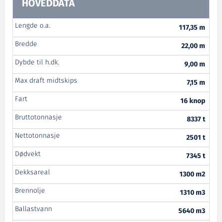
HOVEDDATA
Lengde o.a.
117,35 m
Bredde
22,00 m
Dybde til h.dk.
9,00 m
Max draft midtskips
7,15 m
Fart
16 knop
Bruttotonnasje
8337 t
Nettotonnasje
2501 t
Dødvekt
7345 t
Dekksareal
1300 m2
Brennolje
1310 m3
Ballastvann
5640 m3