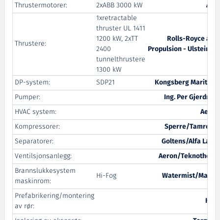
Thrustermotorer:
2xABB 3000 kW
ABB
1xretractable
thruster UL 1411
1200 kW, 2xTT
Rolls-Royce avd.
Thrustere:
2400
Propulsion - Ulsteinvik
tunnelthrustere
1300 kW
DP-system:
SDP21
Kongsberg Maritime
Pumper:
Ing. Per Gjerdrum
HVAC system:
Aeron
Kompressorer:
Sperre/Tamrotor
Separatorer:
Goltens/Alfa Laval
Ventilsjonsanlegg:
Aeron/Teknotherm
Brannslukkesystem
Hi-Fog
Watermist/Mariof
maskinrom:
Prefabrikering/montering
KMC
av rør: