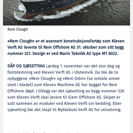
Rem Clough
«Rem Clough» er et avansert konstruksjonsfartøy som Kleven
Verft AS leverte til Rem Offshore AS 31. oktober som sitt bygg
nummer 321. Design er ved Marin Teknikk AS type MT 6022.
DÅP OG SJØSETTING
Lørdag 1. november var det stor dag og
feststemning ved Kleven Verft AS i Ulsteinvik. Da ble de to
nybyggene «Rem Clough» og «Rem Odin» (se omtale annet
sted i bladet) som Kleven Maritime AS har bygget for Rem
Offshore døpt. I tillegg var det sjøsetting av bygg nummer 326
som Kleven Verft skal levere til Siem Offshore AS. Skipet er
satt sammen av moduler ved Kleven Verft sin bedding. Etter
sjøsetting ble det slept til Myklebust Verft AS for utrustning.