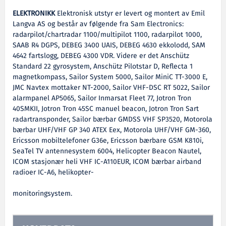
ELEKTRONIKK
Elektronisk utstyr er levert og montert av Emil
Langva AS og består av følgende fra Sam Electronics:
radarpilot/chartradar 1100/multipilot 1100, radarpilot 1000,
SAAB R4 DGPS, DEBEG 3400 UAIS, DEBEG 4630 ekkolodd, SAM
4642 fartslogg, DEBEG 4300 VDR. Videre er det Anschütz
Standard 22 gyrosystem, Anschütz Pilotstar D, Reflecta 1
magnetkompass, Sailor System 5000, Sailor MiniC TT-3000 E,
JMC Navtex mottaker NT-2000, Sailor VHF-DSC RT 5022, Sailor
alarmpanel AP5065, Sailor Inmarsat Fleet 77, Jotron Tron
40SMKII, Jotron Tron 45SC manuel beacon, Jotron Tron Sart
radartransponder, Sailor bærbar GMDSS VHF SP3520, Motorola
bærbar UHF/VHF GP 340 ATEX Eex, Motorola UHF/VHF GM-360,
Ericsson mobiltelefoner G36e, Ericsson bærbare GSM K810i,
SeaTel TV antennesystem 6004, Helicopter Beacon Nautel,
ICOM stasjonær heli VHF IC-A110EUR, ICOM bærbar airband
radioer IC-A6, helikopter-
monitoringsystem.