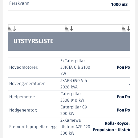
Ferskvann
1000 m3
UTSTYRSLISTE
5xCaterpillar
Hovedmotorer:
3516TA C á 2100
Pon Power
kW
5xABB 690 V á
Hovedgeneratorer:
ABB
2028 kVA
Caterpillar
Hjelpemotor:
Pon Power
3508 910 kW
Caterpillar C9
Nødgenerator:
Pon Power
200 kW
2xKamewa
Rolls-Royce avd.
Fremdriftspropellanlegg:
Ulstein AZP 120
Propulsion - Ulsteinvik
300 kW