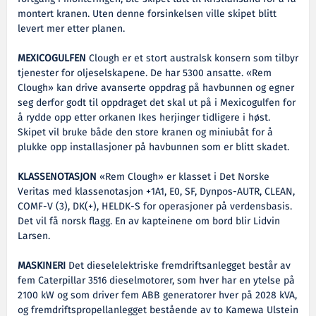
montert kranen. Uten denne forsinkelsen ville skipet blitt
levert mer etter planen.
MEXICOGULFEN
Clough er et stort australsk konsern som tilbyr
tjenester for oljeselskapene. De har 5300 ansatte. «Rem
Clough» kan drive avanserte oppdrag på havbunnen og egner
seg derfor godt til oppdraget det skal ut på i Mexicogulfen for
å rydde opp etter orkanen Ikes herjinger tidligere i høst.
Skipet vil bruke både den store kranen og miniubåt for å
plukke opp installasjoner på havbunnen som er blitt skadet.
KLASSENOTASJON
«Rem Clough» er klasset i Det Norske
Veritas med klassenotasjon +1A1, E0, SF, Dynpos-AUTR, CLEAN,
COMF-V (3), DK(+), HELDK-S for operasjoner på verdensbasis.
Det vil få norsk flagg. En av kapteinene om bord blir Lidvin
Larsen.
MASKINERI
Det dieselelektriske fremdriftsanlegget består av
fem Caterpillar 3516 dieselmotorer, som hver har en ytelse på
2100 kW og som driver fem ABB generatorer hver på 2028 kVA,
og fremdriftspropellanlegget bestående av to Kamewa Ulstein