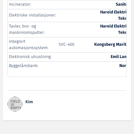
Incinerator:
Saniterm
Hareid Elektriske
Elektriske installasjoner:
Teknikk
Tavler, bro- og
Hareid Elektriske
maskinromspulter:
Teknikk
Integrert
SVC-400
Kongsberg Maritime
automasjonssystem:
Elektronisk utrustning:
Emil Langva
Byggelånsbank:
Nordea
Kim