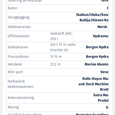
Isolering av eksosrør:
Termika
Kjeler:
Pyro
Stalkon/Utzka/Konrem
Skrogbygging:
Baltija/Kleven Rovde
Stålleveranse:
Norsk Stål
Hydralift AHC,
Offshorekran:
Hydramarine
250 t
2x5 t 15 m radio
Dekkskraner:
Bergen Hydraulic
knuckle jib
Proviantkran:
1t 15 m
Bergen Hydraulic
Helidekk:
22,2 m
Marine Aluminium
ROV-port:
Stromek
Rolls-Royce Marine
Hydraulisk
avd. Deck Machinery -
dekksmaskineri:
Brattvåg
Sotra Marine
Ankerutrustning:
Produkter
Maling:
Jotun