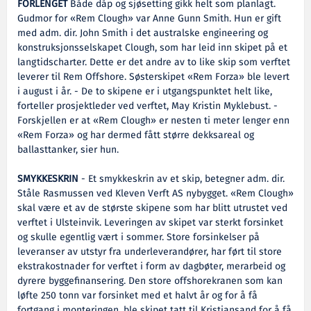
FORLENGET
Både dåp og sjøsetting gikk helt som planlagt.
Gudmor for «Rem Clough» var Anne Gunn Smith. Hun er gift
med adm. dir. John Smith i det australske engineering og
konstruksjonsselskapet Clough, som har leid inn skipet på et
langtidscharter. Dette er det andre av to like skip som verftet
leverer til Rem Offshore. Søsterskipet «Rem Forza» ble levert
i august i år. - De to skipene er i utgangspunktet helt like,
forteller prosjektleder ved verftet, May Kristin Myklebust. -
Forskjellen er at «Rem Clough» er nesten ti meter lenger enn
«Rem Forza» og har dermed fått større dekksareal og
ballasttanker, sier hun.
SMYKKESKRIN
- Et smykkeskrin av et skip, betegner adm. dir.
Ståle Rasmussen ved Kleven Verft AS nybygget. «Rem Clough»
skal være et av de største skipene som har blitt utrustet ved
verftet i Ulsteinvik. Leveringen av skipet var sterkt forsinket
og skulle egentlig vært i sommer. Store forsinkelser på
leveranser av utstyr fra underleverandører, har ført til store
ekstrakostnader for verftet i form av dagbøter, merarbeid og
dyrere byggefinansering. Den store offshorekranen som kan
løfte 250 tonn var forsinket med et halvt år og for å få
fortgang i monteringen, ble skipet tatt til Kristiansand for å få