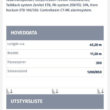
TalkBack system Zenitel ETB, PA-system ZENITEL SPA, Horn
Kockum ETD 100/350. Controlteam CT-ME alarmsystem.
HOVEDDATA
Lengde o.a.
45,20 m
Bredde
11,20 m
Passasjerer
350
Seteavstand
1200/850
UTSTYRSLISTE