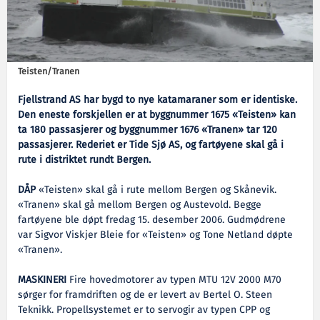
Teisten/Tranen
Fjellstrand AS har bygd to nye katamaraner som er identiske.
Den eneste forskjellen er at byggnummer 1675 «Teisten» kan
ta 180 passasjerer og byggnummer 1676 «Tranen» tar 120
passasjerer. Rederiet er Tide Sjø AS, og fartøyene skal gå i
rute i distriktet rundt Bergen.
DÅP
«Teisten» skal gå i rute mellom Bergen og Skånevik.
«Tranen» skal gå mellom Bergen og Austevold. Begge
fartøyene ble døpt fredag 15. desember 2006. Gudmødrene
var Sigvor Viskjer Bleie for «Teisten» og Tone Netland døpte
«Tranen».
MASKINERI
Fire hovedmotorer av typen MTU 12V 2000 M70
sørger for framdriften og de er levert av Bertel O. Steen
Teknikk. Propellsystemet er to servogir av typen CPP og