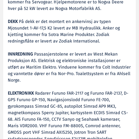
kommer fra Servogear. Hjelpemotorene er to Nogva Deere
hver på 52 kW levert av Nogva Motorfabrikk AS.
DEKK
På dekk er det montert en ankervinsj av typen
Mjosundet 1-AV-17,5 K2 levert av MB Hydraulikk. Anker og
kjetting kommer fra Sotra Marine Produkter. Zodiak
redningsflåte er levert av Zodiak International.
INNREDNING
Passasjerstolene er levert av West Mekan
Produksjon AS. Elektrisk og elektroniske installasjoner er
utført av Maritim Elektro. Vinduene kommer fra Colt Industrier
og vanntette dører er fra Nor-Pro. Toalettsystem er fra Ahlsell
Norge.
ELEKTRONIKK
Radarer Furuno FAR-2117 og Furuno FAR-2137, D-
GPS Furuno GP-150, Navigasjonslodd Furuno FE-700,
gyrokompass Simrad GC-85, autopilot Simrad AP9 MK3,
magnetkompass Sperry Jupiter, kartsystem ECDIS Simrad CS-
68. AIS Furuno FA-150, CCTV Sanyo og Seahawk kameraer,
Maris VDR2000. VHF Furuno FM-8800S, Comrod antenner,
GMDSS port VHF Simrad AXIS250, Jotron Tron SART
radartransponder, SonyEricsson F2412M mobiltelefon,