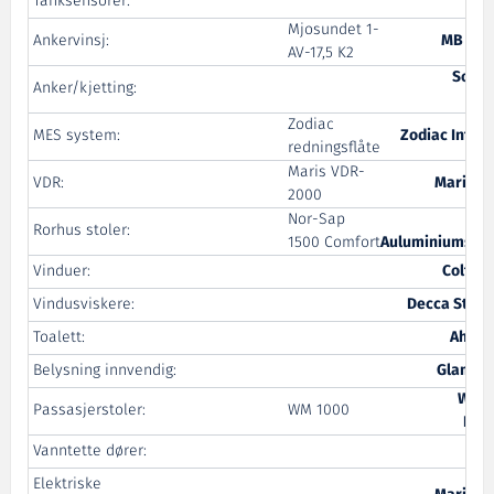
Tanksensorer:
Mjosundet 1-
Ankervinsj:
MB Hyd
AV-17,5 K2
Sotra
Anker/kjetting:
Pr
Zodiac
MES system:
Zodiac Intern
redningsflåte
Maris VDR-
VDR:
Maritim 
2000
Nor-Sap
Sør
Rorhus stoler:
1500 Comfort
Auluminiumspr
Vinduer:
Colt In
Vindusviskere:
Decca Straig
Toalett:
Ahlsel
Belysning innvendig:
Glamox 
West
Passasjerstoler:
WM 1000
Pro
Vanntette dører:
Elektriske