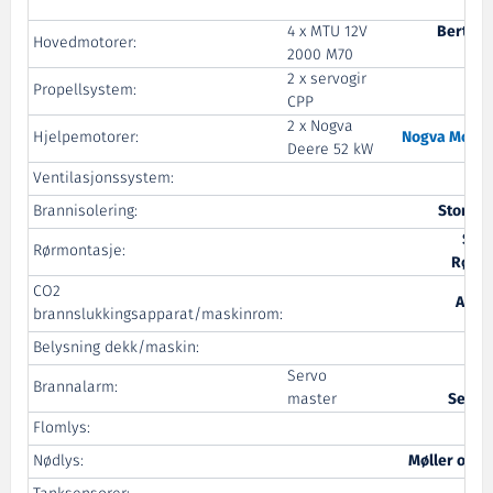
4 x MTU 12V
Bertel 
Hovedmotorer:
2000 M70
2 x servogir
Propellsystem:
Se
CPP
2 x Nogva
Hjelpemotorer:
Nogva Motor
Deere 52 kW
Ventilasjonssystem:
N
Brannisolering:
Stord I
Ska
Rørmontasje:
Rørsy
CO2
Alf L
brannslukkingsapparat/maskinrom:
Belysning dekk/maskin:
Servo
Co
Brannalarm:
master
Servo
Flomlys:
Nor
Nødlys:
Møller og T