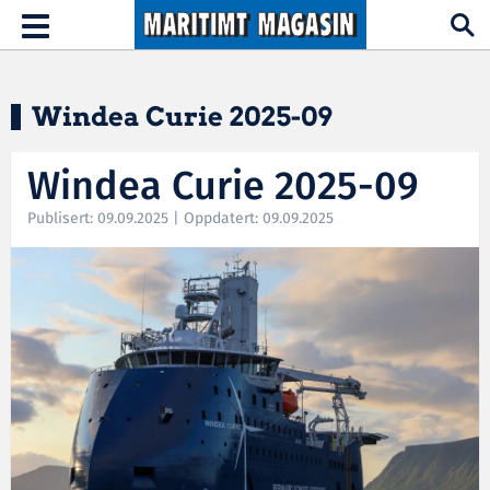
Hopp til hovedinnhold
Toggle
navigation
Windea Curie 2025-09
Windea Curie 2025-09
Publisert: 09.09.2025 | Oppdatert: 09.09.2025