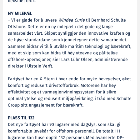
fleksibel bruk.
NY MILEPÆL
– Vi er glade for å levere
Windea Curie
til Bernhard Schulte
Offshore. Dette er en ny milepæl i det gode og lange
samarbeidet vårt. Skipet synliggjør den innovative kraften og
de høye standardane som kjennetegner dette samarbeidet.
Sammen bidrar vi til å utvikle maritim teknologi og bærekraft,
med et skip som kan bidra til høy yteevne og pålitelige
offshore-operasjoner, sier Lars Lühr Olsen, administrerende
direktør i Ulstein Verft.
Fartøyet har en X-Stern i hver ende for myke bevegelser, øket
komfort og redusert drivstofforbruk. Motorene har høy
effektivitet og et varmegjenvinningssystem for å sikre
optimal ytelse og redusert miljøpåvirkning, i tråd med Schulte
Group sitt engasjement for bærekraft.
PLASS TIL 132
Det nye fartøyet har 90 lugarer med dagslys, som skal gi
komfortable levekår for offshore-personell. De totalt 111
lugarene kan huse opptil 132 personer.
Med avanserte DP-