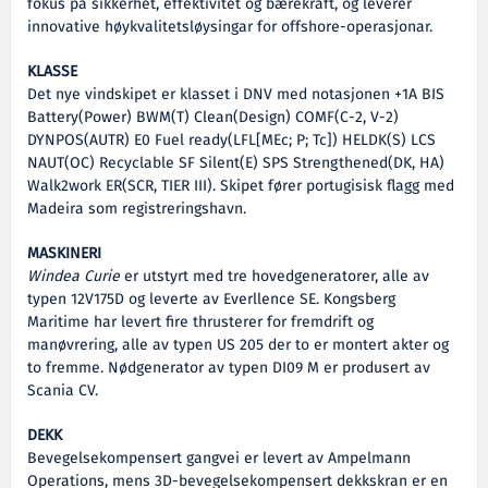
fokus på sikkerhet, effektivitet og bærekraft, og leverer
innovative høykvalitetsløysingar for offshore-operasjonar.
KLASSE
Det nye vindskipet er klasset i DNV med notasjonen +1A BIS
Battery(Power) BWM(T) Clean(Design) COMF(C-2, V-2)
DYNPOS(AUTR) E0 Fuel ready(LFL[MEc; P; Tc]) HELDK(S) LCS
NAUT(OC) Recyclable SF Silent(E) SPS Strengthened(DK, HA)
Walk2work ER(SCR, TIER III). Skipet fører portugisisk flagg med
Madeira som registreringshavn.
MASKINERI
Windea Curie
er utstyrt med tre hovedgeneratorer, alle av
typen 12V175D og leverte av Everllence SE. Kongsberg
Maritime har levert fire thrusterer for fremdrift og
manøvrering, alle av typen US 205 der to er montert akter og
to fremme. Nødgenerator av typen DI09 M er produsert av
Scania CV.
DEKK
Bevegelsekompensert gangvei er levert av Ampelmann
Operations, mens 3D-bevegelsekompensert dekkskran er en