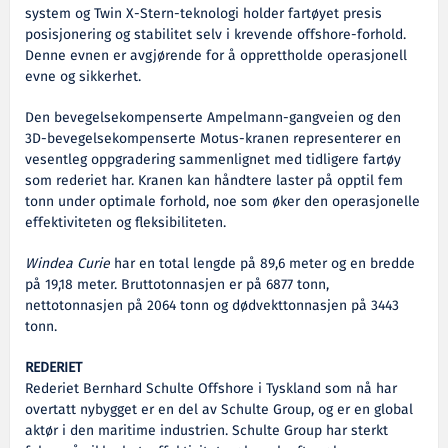
system og Twin X-Stern-teknologi holder fartøyet presis
posisjonering og stabilitet selv i krevende offshore-forhold.
Denne evnen er avgjørende for å opprettholde operasjonell
evne og sikkerhet.
Den bevegelsekompenserte Ampelmann-gangveien og den
3D-bevegelsekompenserte Motus-kranen representerer en
vesentleg oppgradering sammenlignet med tidligere fartøy
som rederiet har. Kranen kan håndtere laster på opptil fem
tonn under optimale forhold, noe som øker den operasjonelle
effektiviteten og fleksibiliteten.
Windea Curie
har en total lengde på 89,6 meter og en bredde
på 19,18 meter. Bruttotonnasjen er på 6877 tonn,
nettotonnasjen på 2064 tonn og dødvekttonnasjen på 3443
tonn.
REDERIET
Rederiet Bernhard Schulte Offshore i Tyskland som nå har
overtatt nybygget er en del av Schulte Group, og er en global
aktør i den maritime industrien. Schulte Group har sterkt