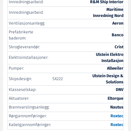
Innredningsarbeid:
R&M Ship Interior
Maritime
Innredningsarbeid:
Innredning Nord
Ventilasjonsanlegg:
Aeron
Prefabrikerte
Banco
baderom:
Skrogleverandør:
Crist
Ulstein Elektro
Elektroinstallasjoner:
Installasjon
Pumper:
Allweiler
Ulstein Design &
Skipsdesign:
SX222
Solutions
Klasseselskap:
DNV
Aktuatorer:
Eltorque
Brannvarslingsanlegg:
Nautus
Rørgjennomføringer:
Roxtec
Kabelgjennomføringer:
Roxtec