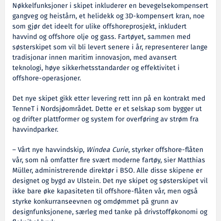
Nøkkelfunksjoner i skipet inkluderer en bevegelsekompensert
gangveg og heistårn, et helidekk og 3D-kompensert kran, noe
som gjør det ideelt for ulike offshoreprosjekt, inkludert
havvind og offshore olje og gass.
Fartøyet, sammen med
søsterskipet som vil bli levert senere i år, representerer lange
tradisjonar innen maritim innovasjon, med avansert
teknologi, høye sikkerhetsstandarder og effektivitet i
offshore-operasjoner.
Det nye skipet gikk etter levering rett inn på en kontrakt med
TenneT i Nordsjøområdet. Dette er et selskap som bygger ut
og drifter plattformer og system for overføring av strøm fra
havvindparker.
– Vårt nye havvindskip,
Windea Curie
, styrker offshore-flåten
vår, som nå omfatter fire svært moderne fartøy, sier Matthias
Müller, administrerende direktør i BSO. Alle disse skipene er
designet og bygd av Ulstein. Det nye skipet og søsterskipet vil
ikke bare øke kapasiteten til offshore-flåten vår, men også
styrke konkurranseevnen og omdømmet på grunn av
designfunksjonene, særleg med tanke på drivstofføkonomi og