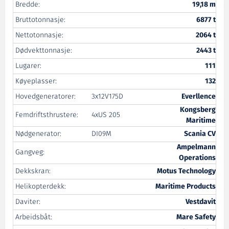
Bredde:
19,18 m
Bruttotonnasje:
6877 t
Nettotonnasje:
2064 t
Dødvekttonnasje:
2443 t
Lugarer:
111
Køyeplasser:
132
Hovedgeneratorer:
3x12V175D
Everllence
Kongsberg
Femdriftsthrustere:
4xUS 205
Maritime
Nødgenerator:
DI09M
Scania CV
Ampelmann
Gangveg:
Operations
Dekkskran:
Motus Technology
Helikopterdekk:
Maritime Products
Daviter:
Vestdavit
Arbeidsbåt:
Mare Safety