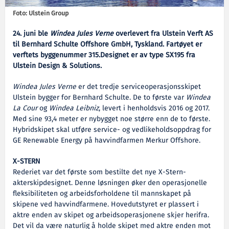
Foto: Ulstein Group
24. juni ble
Windea Jules Verne
overlevert fra Ulstein Verft AS
til Bernhard Schulte Offshore GmbH, Tyskland. Fartøyet er
verftets byggenummer 315.Designet er av type SX195 fra
Ulstein Design & Solutions.
Windea Jules Verne
er det tredje serviceoperasjonsskipet
Ulstein bygger for Bernhard Schulte. De to første var
Windea
La Cour
og
Windea Leibniz
, levert i henholdsvis 2016 og 2017.
Med sine 93,4 meter er nybygget noe større enn de to første.
Hybridskipet skal utføre service- og vedlikeholdsoppdrag for
GE Renewable Energy på havvindfarmen Merkur Offshore.
X-STERN
Rederiet var det første som bestilte det nye X-Stern-
akterskipdesignet. Denne løsningen øker den operasjonelle
fleksibiliteten og arbeidsforholdene til mannskapet på
skipene ved havvindfarmene. Hovedutstyret er plassert i
aktre enden av skipet og arbeidsoperasjonene skjer herifra.
Det vil da være naturlig å holde skipet med aktre enden mot