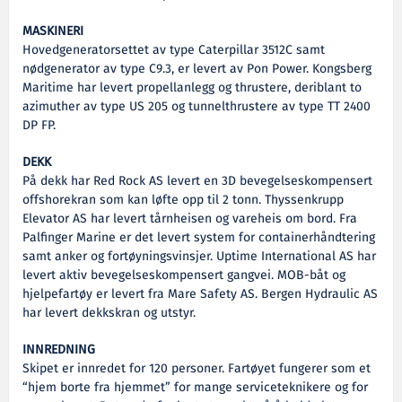
MASKINERI
Hovedgeneratorsettet av type Caterpillar 3512C samt
nødgenerator av type C9.3, er levert av Pon Power. Kongsberg
Maritime har levert propellanlegg og thrustere, deriblant to
azimuther av type US 205 og tunnelthrustere av type TT 2400
DP FP.
DEKK
På dekk har Red Rock AS levert en 3D bevegelseskompensert
offshorekran som kan løfte opp til 2 tonn. Thyssenkrupp
Elevator AS har levert tårnheisen og vareheis om bord. Fra
Palfinger Marine er det levert system for containerhåndtering
samt anker og fortøyningsvinsjer. Uptime International AS har
levert aktiv bevegelseskompensert gangvei. MOB-båt og
hjelpefartøy er levert fra Mare Safety AS. Bergen Hydraulic AS
har levert dekkskran og utstyr.
INNREDNING
Skipet er innredet for 120 personer. Fartøyet fungerer som et
“hjem borte fra hjemmet” for mange serviceteknikere og for