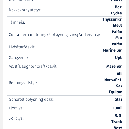
Bergen
Dekkskran/utstyr:
Hydraulic
Thyssenkrupp
Tårnheis:
Elevator
Palfinger
Containerhåndtering/Fortøyningsvinsj/ankervinsj:
Marine
Palfinger
Livbåter/davit:
Marine Safety
Gangveier:
Uptime
MOB/Daughter craft/davit:
Mare Safety
Viking
Norsafe Life-
Redningsutstyr:
Saving
Equipment
Generell belysning dekk:
Glamox
Flomlys:
Luminell
R. Stahl
Søkelys:
Tranberg
Vestnes