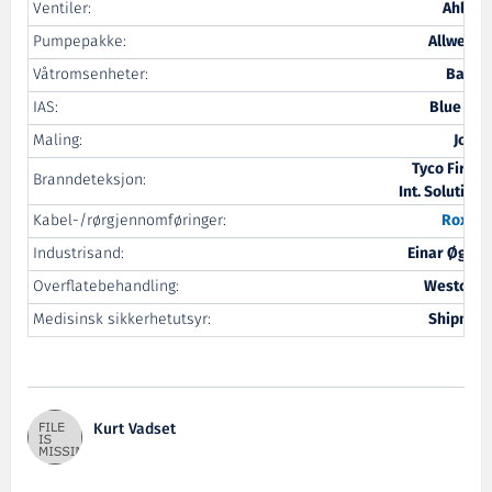
Ventiler:
Ahlsell
Pumpepakke:
Allweiler
Våtromsenheter:
Banco
IAS:
Blue Ctrl
Maling:
Jotun
Tyco Fire &
Branndeteksjon:
Int. Solutions
Kabel-/rørgjennomføringer:
Roxtec
Industrisand:
Einar Øgrey
Overflatebehandling:
Westcoat
Medisinsk sikkerhetutsyr:
Shipmed
Kurt Vadset