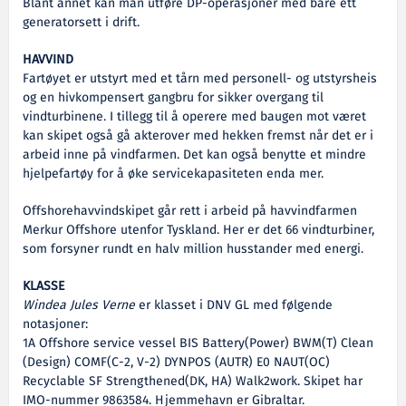
Blant annet kan man utføre DP-operasjoner med bare ett
generatorsett i drift.
HAVVIND
Fartøyet er utstyrt med et tårn med personell- og utstyrsheis
og en hivkompensert gangbru for sikker overgang til
vindturbinene. I tillegg til å operere med baugen mot været
kan skipet også gå akterover med hekken fremst når det er i
arbeid inne på vindfarmen. Det kan også benytte et mindre
hjelpefartøy for å øke servicekapasiteten enda mer.
Offshorehavvindskipet går rett i arbeid på havvindfarmen
Merkur Offshore utenfor Tyskland. Her er det 66 vindturbiner,
som forsyner rundt en halv million husstander med energi.
KLASSE
Windea Jules Verne
er klasset i DNV GL med følgende
notasjoner:
1A Offshore service vessel BIS Battery(Power) BWM(T) Clean
(Design) COMF(C-2, V-2) DYNPOS (AUTR) E0 NAUT(OC)
Recyclable SF Strengthened(DK, HA) Walk2work. Skipet har
IMO-nummer 9863584. Hjemmehavn er Gibraltar.