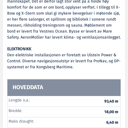
mannskapet. Det er derfor lagt stor vekt på å holde høy
komfort for de som er om bord, opplyser verftet. I tillegg til X-
Bow og X-Stern som skal gi mykere bevegelser i møtende sjø,
er her flere salonger, et spillrom og bibliotek i sonene rundt
messen, rikholding treningsrom og sauna. Møblement om
bord er levert fra Vestnes Ocean. Bysse er levert av Mare
Safety. AeronMollier har levert klima- og ventilasjonsanlegget.
ELEKTRONIKK
Den elektriske installasjonen er foretatt av Ulstein Power &
Control. Diverse navigasjonsutstyr er levert fra ProNav, og DP-
systemet er fra Kongsberg Maritime.
HOVEDDATA
Lengde o.a.:
93,40 m
Bredde:
18,00 m
Maks draught:
6,40 m