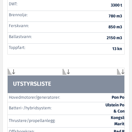
DWT:
3300 t
Brennolje:
780 m3
Ferskvann:
850 m3
Ballastvann:
2150 m3
Toppfart:
13 kn
UTSTYRSLISTE
Hovedmotorer/generatorer:
Pon Power
Ulstein Power
Batteri-/hybridsystem:
& Control
Kongsberg
Thrustere/propellanlegg:
Maritime
Offshorekran:
Red Rock