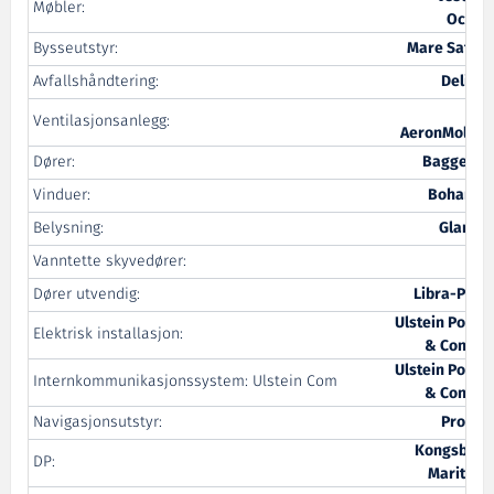
Møbler:
Ocean
Bysseutstyr:
Mare Safety
Avfallshåndtering:
Delitek
AF
Ventilasjonsanlegg:
AeronMollier
Dører:
Baggerød
Vinduer:
Bohamet
Belysning:
Glamox
Vanntette skyvedører:
IMS
Dører utvendig:
Libra-Plast
Ulstein Power
Elektrisk installasjon:
& Control
Ulstein Power
Internkommunikasjonssystem: Ulstein Com
& Control
Navigasjonsutstyr:
ProNav
Kongsberg
DP:
Maritime