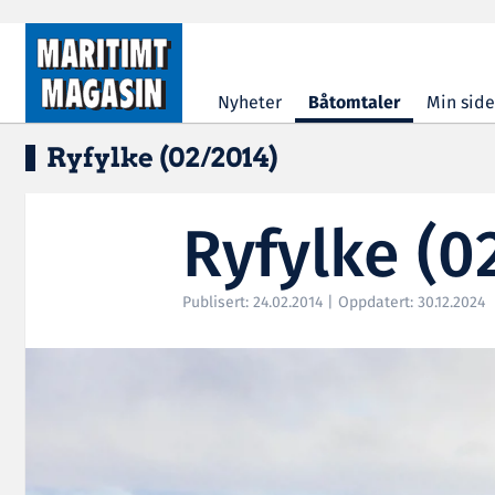
Hopp til hovedinnhold
Nyheter
Båtomtaler
Min side
Ryfylke (02/2014)
Ryfylke (0
Publisert: 24.02.2014 | Oppdatert: 30.12.2024