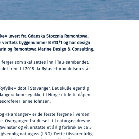
lke» levert fra Gdanska Stocznia Remontowa,
er verftets byggenummer B 613/1 og har design
rin og Remontowa Marine Design & Consulting.
o ferger som skal settes inn i Tau-sambandet.
det frem til 2018 da Ryfast-forbindelsen står
yfylke» døpt i Stavanger. Det skulle egentlig
ger» kom seg ikke til Norge i tide til dåpen.
esordfører Janne Johnsen.
og «Hardanger» er de første fergene i verden
. Overgangen fra diesel- til naturgassdrevne
gevinster og vil erstatte et årlig forbruk av ca 5
ljøvennlig naturgass (LNG). Dette tilsvarer årlig