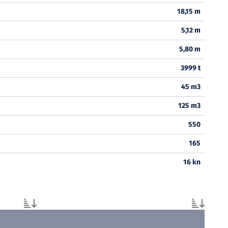
18,15 m
5,12 m
5,80 m
3999 t
45 m3
125 m3
550
165
16 kn