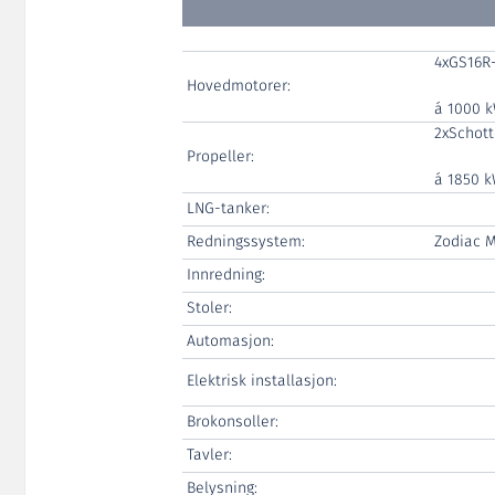
4xGS16R
Hovedmotorer:
á 1000 
2xSchott
Propeller:
á 1850 
LNG-tanker:
Redningssystem:
Zodiac 
Innredning:
Stoler:
Automasjon:
Elektrisk installasjon:
Brokonsoller:
Tavler:
Belysning: