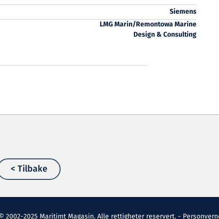
Siemens
LMG Marin/Remontowa Marine
Design & Consulting
< Tilbake
© 2002-2025 Maritimt Magasin. Alle rettigheter reservert. -
Personvern