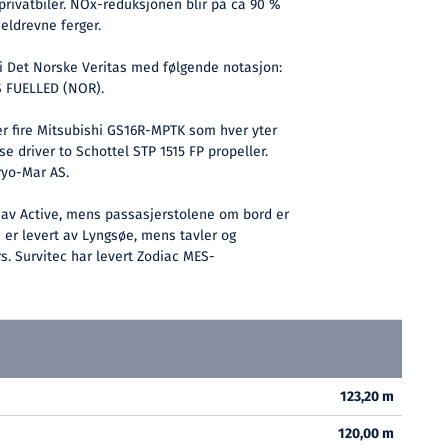
 privatbiler. NOx-reduksjonen blir på ca 90 %
seldrevne ferger.
 i Det Norske Veritas med følgende notasjon:
S FUELLED (NOR).
 fire Mitsubishi GS16R-MPTK som hver yter
e driver to Schottel STP 1515 FP propeller.
ryo-Mar AS.
 av Active, mens passasjerstolene om bord er
er levert av Lyngsøe, mens tavler og
s. Survitec har levert Zodiac MES-
123,20 m
120,00 m