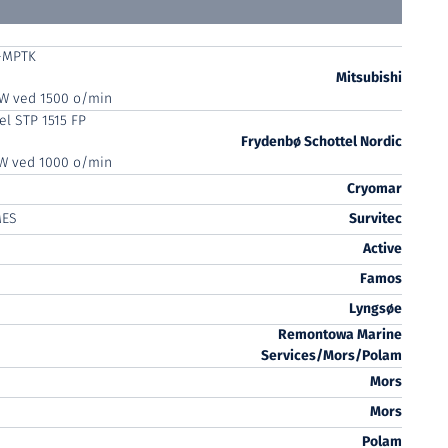
-MPTK
Mitsubishi
kW ved 1500 o/min
el STP 1515 FP
Frydenbø Schottel Nordic
kW ved 1000 o/min
Cryomar
MES
Survitec
Active
Famos
Lyngsøe
Remontowa Marine
Services/Mors/Polam
Mors
Mors
Polam