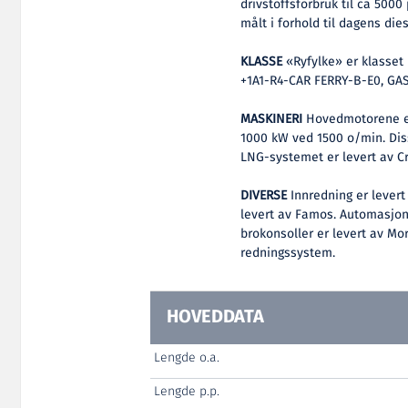
drivstoffsforbruk til ca 5000
målt i forhold til dagens die
KLASSE
«Ryfylke» er klasset
+1A1-R4-CAR FERRY-B-E0, GA
MASKINERI
Hovedmotorene er
1000 kW ved 1500 o/min. Diss
LNG-systemet er levert av C
DIVERSE
Innredning er levert
levert av Famos. Automasjon 
brokonsoller er levert av Mor
redningssystem.
HOVEDDATA
Lengde o.a.
Lengde p.p.