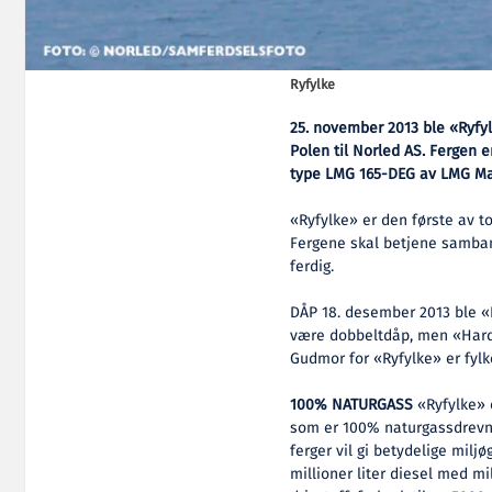
Ryfylke
25. november 2013 ble «Ryfy
Polen til Norled AS. Fergen 
type LMG 165-DEG av LMG Ma
«Ryfylke» er den første av t
Fergene skal betjene samban
ferdig.
DÅP 18. desember 2013 ble «R
være dobbeltdåp, men «Hardan
Gudmor for «Ryfylke» er fylk
100% NATURGASS
«Ryfylke» 
som er 100% naturgassdrevne
ferger vil gi betydelige miljø
millioner liter diesel med mi