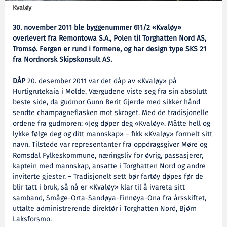
Kvaløy
30. november 2011 ble byggenummer 611/2 «Kvaløy»
overlevert fra Remontowa S.A., Polen til Torghatten Nord AS,
Tromsø. Fergen er rund i formene, og har design type SKS 21
fra Nordnorsk Skipskonsult AS.
DÅP
20. desember 2011 var det dåp av «Kvaløy» på
Hurtigrutekaia i Molde. Værgudene viste seg fra sin absolutt
beste side, da gudmor Gunn Berit Gjerde med sikker hånd
sendte champagneflasken mot skroget. Med de tradisjonelle
ordene fra gudmoren: «Jeg døper deg «Kvaløy». Måtte hell og
lykke følge deg og ditt mannskap» – fikk «Kvaløy» formelt sitt
navn. Tilstede var representanter fra oppdragsgiver Møre og
Romsdal Fylkeskommune, næringsliv for øvrig, passasjerer,
kaptein med mannskap, ansatte i Torghatten Nord og andre
inviterte gjester. – Tradisjonelt sett bør fartøy døpes før de
blir tatt i bruk, så nå er «Kvaløy» klar til å ivareta sitt
samband, Småge-Orta-Sandøya-Finnøya-Ona fra årsskiftet,
uttalte administrerende direktør i Torghatten Nord, Bjørn
Laksforsmo.