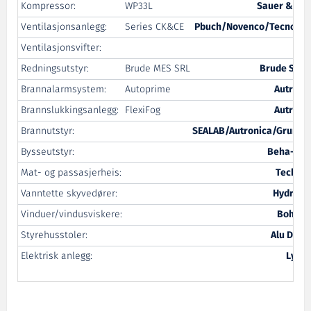
Kompressor:
WP33L
Sauer & So
Ventilasjonsanlegg:
Series CK&CE
Pbuch/Novenco/Tecnote
Ventilasjonsvifter:
Al
Redningsutstyr:
Brude MES SRL
Brude Safe
Brannalarmsystem:
Autoprime
Autroni
Brannslukkingsanlegg:
FlexiFog
Autroni
Brannutstyr:
SEALAB/Autronica/Grundf
Bysseutstyr:
Beha-He
Mat- og passasjerheis:
Techwi
Vanntette skyvedører:
Hydrost
Vinduer/vindusviskere:
Boham
Styrehusstoler:
Alu Desi
Elektrisk anlegg:
Lyng