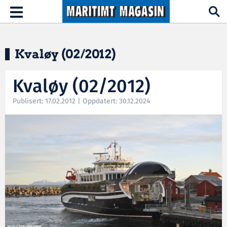
Hopp til hovedinnhold
Toggle
navigation
Kvaløy (02/2012)
Kvaløy (02/2012)
Publisert: 17.02.2012 | Oppdatert: 30.12.2024