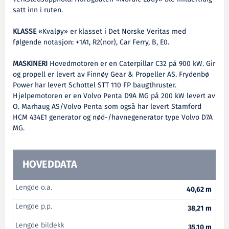
satt inn i ruten.
KLASSE
«Kvaløy» er klasset i Det Norske Veritas med
følgende notasjon: +1A1, R2(nor), Car Ferry, B, E0.
MASKINERI
Hovedmotoren er en Caterpillar C32 på 900 kW. Gir
og propell er levert av Finnøy Gear & Propeller AS. Frydenbø
Power har levert Schottel STT 110 FP baugthruster.
Hjelpemotoren er en Volvo Penta D9A MG på 200 kW levert av
O. Marhaug AS/Volvo Penta som også har levert Stamford
HCM 434E1 generator og nød-/havnegenerator type Volvo D7A
MG.
HOVEDDATA
Lengde o.a.
40,62 m
Lengde p.p.
38,21 m
Lengde bildekk
35,10 m