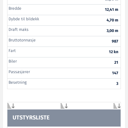
Bredde
12,41 m
Dybde til bildekk
4,70 m
Draft maks
3,00 m
Bruttotonnasje
987
Fart
12 kn
Biler
21
Passasjerer
147
Besetning
3
UTSTYRSLISTE