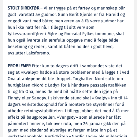
STOLT DIREKTØR
– Vi er trygge på at fartøy og mannskap blir
godt ivaretatt av gudmor. Gunn Berit Gjerde er fra Hareid og
er godt vant med båter, men æren av å få være gudmor har
hun ikke hatt før nå. I tillegg til sitt verv som
fylkesvaraordfører i Møre og Romsdal Fylkeskommune, skal
hun også ivareta sin ærefulle oppgave med å følge både
besetning og rederi, samt at båten holdes i godt hevd,
avslutter Laksforsmo.
PROBLEMER
Etter kun to dagers drift i sambandet viste det
seg at «Kvaløy» hadde så store problemer med å legge til ved
Ona at anløpene dit ble droppet. Torghatten Nord satte inn
hurtigbåten «Nordic Lady» for å håndtere passasjertrafikken
til og fra Ona, mens de med bil måtte sette den igjen på
Finnøy eller Sandøy. I skrivende stund skal «Kvaløy» inn til 14
dagers verkstedsopphold for å montere tre styrefinner for å
utbedre retningsstabiliteten. I tillegg jobbes det med å få mer
effekt på baugpropellen. «Vengsøy» som allerede har fått
påmontert finnene, tok over ruta, men 26. januar gikk den på
grunn med skader så alvorlige at fergen måtte inn på et
verkstedsopphold. Hurtigbåten «Nordic Lady» ble mildertidig