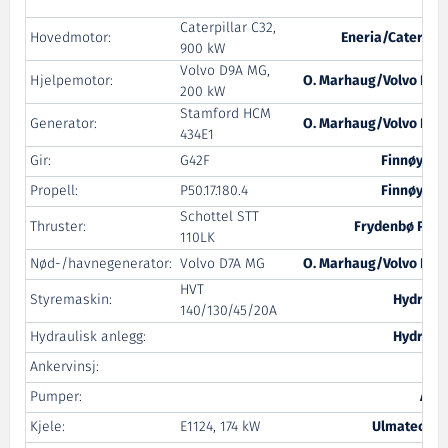
Caterpillar C32,
Hovedmotor:
Eneria/Caterpill
900 kW
Volvo D9A MG,
Hjelpemotor:
O. Marhaug/Volvo Pen
200 kW
Stamford HCM
Generator:
O. Marhaug/Volvo Pen
434E1
Gir:
G42F
Finnøy Ge
Propell:
P50.17.180.4
Finnøy Ge
Schottel STT
Thruster:
Frydenbø Pow
110LK
Nød-/havnegenerator:
Volvo D7A MG
O. Marhaug/Volvo Pen
HVT
Styremaskin:
Hydrost
140/130/45/20A
Hydraulisk anlegg:
Hydrost
Ankervinsj:
FA
Pumper:
Azc
Kjele:
E1124, 174 kW
Ulmatec Py