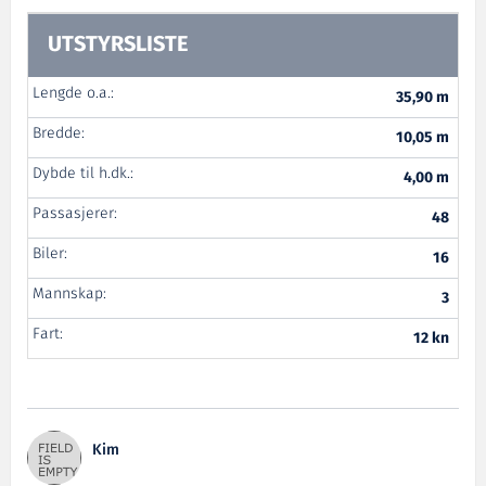
UTSTYRSLISTE
Lengde o.a.:
35,90 m
Bredde:
10,05 m
Dybde til h.dk.:
4,00 m
Passasjerer:
48
Biler:
16
Mannskap:
3
Fart:
12 kn
Kim