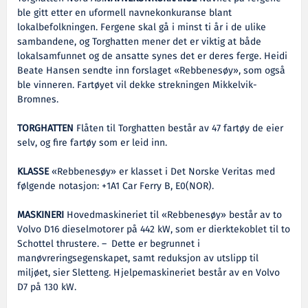
ble gitt etter en uformell navnekonkuranse blant
lokalbefolkningen. Fergene skal gå i minst ti år i de ulike
sambandene, og Torghatten mener det er viktig at både
lokalsamfunnet og de ansatte synes det er deres ferge. Heidi
Beate Hansen sendte inn forslaget «Rebbenesøy», som også
ble vinneren. Fartøyet vil dekke strekningen Mikkelvik-
Bromnes.
TORGHATTEN
Flåten til Torghatten består av 47 fartøy de eier
selv, og fire fartøy som er leid inn.
KLASSE
«Rebbenesøy» er klasset i Det Norske Veritas med
følgende notasjon: +1A1 Car Ferry B, E0(NOR).
MASKINERI
Hovedmaskineriet til «Rebbenesøy» består av to
Volvo D16 dieselmotorer på 442 kW, som er dierktekoblet til to
Schottel thrustere. – Dette er begrunnet i
manøvreringsegenskapet, samt reduksjon av utslipp til
miljøet, sier Sletteng. Hjelpemaskineriet består av en Volvo
D7 på 130 kW.