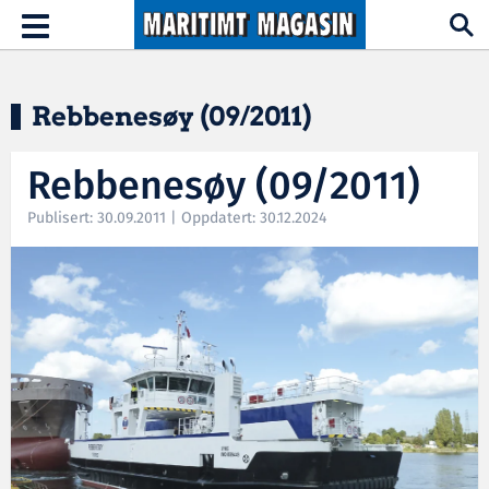
Hopp til hovedinnhold
Toggle
navigation
Rebbenesøy (09/2011)
Rebbenesøy (09/2011)
Publisert: 30.09.2011 | Oppdatert: 30.12.2024