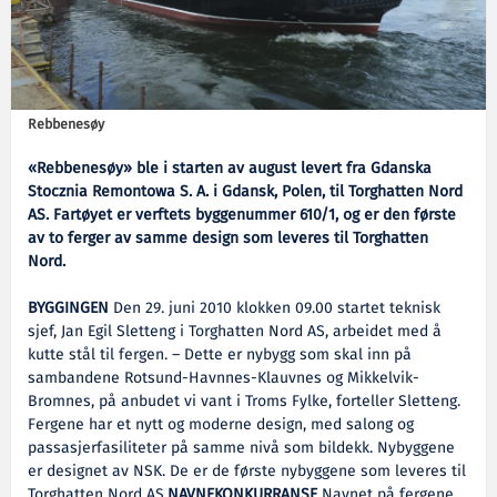
Rebbenesøy
«Rebbenesøy» ble i starten av august levert fra Gdanska
Stocznia Remontowa S. A. i Gdansk, Polen, til Torghatten Nord
AS. Fartøyet er verftets byggenummer 610/1, og er den første
av to ferger av samme design som leveres til Torghatten
Nord.
BYGGINGEN
Den 29. juni 2010 klokken 09.00 startet teknisk
sjef, Jan Egil Sletteng i Torghatten Nord AS, arbeidet med å
kutte stål til fergen. ­– Dette er nybygg som skal inn på
sambandene Rotsund-Havnnes-Klauvnes og Mikkelvik-
Bromnes, på anbudet vi vant i Troms Fylke, forteller Sletteng.
Fergene har et nytt og moderne design, med salong og
passasjerfasiliteter på samme nivå som bildekk. Nybyggene
er designet av NSK. De er de første nybyggene som leveres til
Torghatten Nord AS.
NAVNEKONKURRANSE
Navnet på fergene