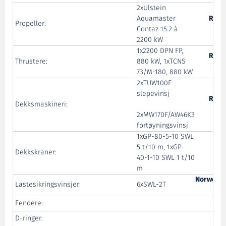
2xUlstein
Aquamaster
Roll
Propeller:
Contaz 15.2 á
2200 kW
1x2200 DPN FP,
Roll
Thrustere:
880 kW, 1xTCNS
73/M-180, 880 kW
2xTUW100F
slepevinsj
Roll
Dekksmaskineri:
2xMW170F/AW46K3
fortøyningsvinsj
1xGP-80-5-10 SWL
5 t/10 m, 1xGP-
Dekkskraner:
40-1-10 SWL 1 t/10
m
Norwegia
Lastesikringsvinsjer:
6xSWL-2T
Mac
Fendere:
Fe
D-ringer:
S