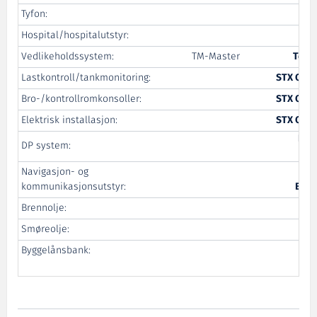
Tyfon:
Tr
Hospital/hospitalutstyr:
Vedlikeholdssystem:
TM-Master
Tero
Lastkontroll/tankmonitoring:
STX OSV 
Bro-/kontrollromkonsoller:
STX OSV 
Elektrisk installasjon:
STX OSV 
Kon
DP system:
Ma
Navigasjon- og
kommunikasjonsutstyr:
Elek
Brennolje:
Bun
Smøreolje:
Byggelånsbank: