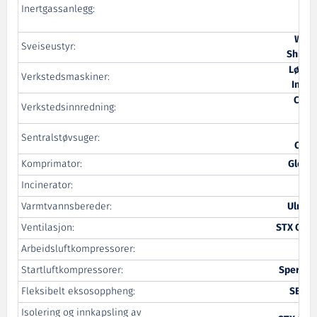
Inertgassanlegg:
Equ
Wilh
Sveiseustyr:
Ships 
Lønse
Verkstedsmaskiner:
Indus
Cons
Verkstedsinnredning:
Sentralstøvsuger:
Cont
Komprimator:
Global
Incinerator:
T
Varmtvannsbereder:
Ulmat
Ventilasjon:
STX OSV 
Arbeidsluftkompressorer:
Ta
Startluftkompressorer:
Sperre I
Fleksibelt eksosoppheng:
SB Br
Isolering og innkapsling av