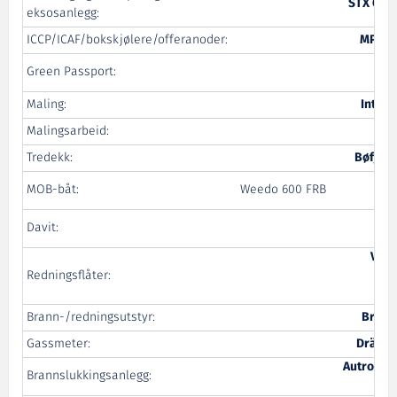
STX OSV
eksosanlegg:
ICCP/ICAF/bokskjølere/offeranoder:
MPE C
S
Green Passport:
V
Maling:
Intern
Malingsarbeid:
Tredekk:
Bøfjor
Ma
MOB-båt:
Weedo 600 FRB
Ma
Davit:
Viki
Redningsflåter:
Equ
Brann-/redningsutstyr:
Brude
Gassmeter:
Dräger
Autronica
Brannslukkingsanlegg: