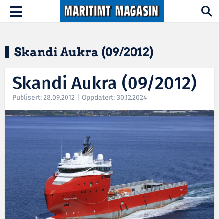
Hopp til hovedinnhold
Toggle
navigation
Skandi Aukra (09/2012)
Skandi Aukra (09/2012)
Publisert: 28.09.2012 | Oppdatert: 30.12.2024