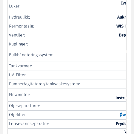
Evotec
Luker:
Hydraulikk:
Aukra M
Rørmontasje:
WIS Insta
Ventiler:
Brødre
Kuplinger:
Ran
Bulkhåndteringssystem:
Ind
Tankvarmer:
UV-Filter:
Pumper/agitatorer/tankvaskesystem:
Al
Flowmeter:
Instrume
Oljeseparatorer:
We
Oljefilter:
Øwre
-
Lensevannseparator:
Frydenbø
Wilh