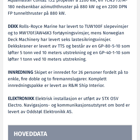
Aquamaster Contaz 15.2 propeller á 2200 kW, en TCNS 73/M-
180 nedsenkbar azimuththruster på 880 kW og en 2200 DPN
FP tunnelthruster på 880 kW.
DEKK
Rolls-Royce Marine har levert to TUW100F slepevinsjer
og to MW170F/AW46K3 fortøyningsvinsjer, mens Norwegian
Deck Machinery har levert seks lastesikringsvinsjer.
Dekkskraner er levert av TTS og består av en GP-80-5-10 som
løfter 5 tonn ved 10 meters utstrekning og en GP-40-1-10 som
løfter 1 tonn ved 10 meters utstrekning.
INNREDNING
Skipet er innredet for 26 personer fordelt på to
enkle, fire doble og to firemannslugarer. Komplett
innredningspakke er levert av R&M Ship Interior.
ELEKTRONIKK
Elektrisk installasjon er utført av STX OSV
Electro. Navigasjons- og kommunikasjonsutstyret om bord er
levert av Oddstøl Elektronikk AS.
HOVEDDATA