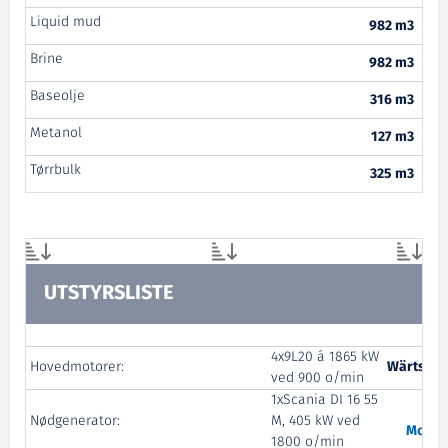
Liquid mud
982 m3
Brine
982 m3
Baseolje
316 m3
Metanol
127 m3
Tørrbulk
325 m3
UTSTYRSLISTE
4x9L20 á 1865 kW
Hovedmotorer:
Wärtsilä 
ved 900 o/min
1xScania DI 16 55
Nødgenerator:
M, 405 kW ved
Motor
1800 o/min