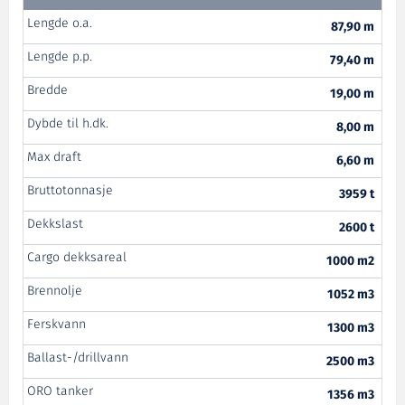
Lengde o.a.
87,90 m
Lengde p.p.
79,40 m
Bredde
19,00 m
Dybde til h.dk.
8,00 m
Max draft
6,60 m
Bruttotonnasje
3959 t
Dekkslast
2600 t
Cargo dekksareal
1000 m2
Brennolje
1052 m3
Ferskvann
1300 m3
Ballast-/drillvann
2500 m3
ORO tanker
1356 m3