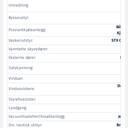
R&
Innredning:
R&
Bysseustyr:
Nilsen
Proviantkjøleanlegg:
Kjøle
Vaskeriutstyr:
STX OSV 
Vanntette skyvedører:
Eksterne dører:
Libr
R&
Solskjerming:
Vinduer:
B
Decca
Vindusviskere:
S
Styrehusstoler:
Alu
Landgang:
G
Vacuumtoaletter/kloakkanlegg:
Jets
Div. nautisk utstyr:
Brude