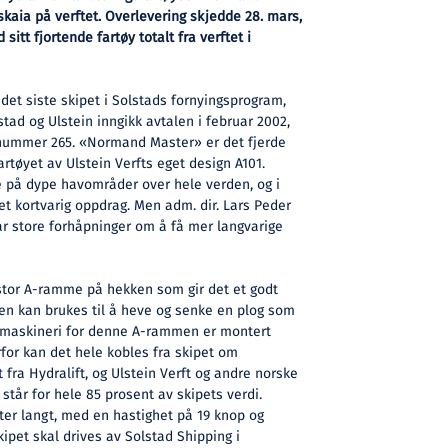
kaia på verftet. Overlevering skjedde 28. mars,
sitt fjortende fartøy totalt fra verftet i
et siste skipet i Solstads fornyingsprogram,
stad og Ulstein inngikk avtalen i februar 2002,
g nummer 265. «Normand Master» er det fjerde
rtøyet av Ulstein Verfts eget design A101.
 på dype havområder over hele verden, og i
et kortvarig oppdrag. Men adm. dir. Lars Peder
ar store forhåpninger om å få mer langvarige
stor A-ramme på hekken som gir det et godt
n kan brukes til å heve og senke en plog som
 maskineri for denne A-rammen er montert
rfor kan det hele kobles fra skipet om
fra Hydralift, og Ulstein Verft og andre norske
står for hele 85 prosent av skipets verdi.
r langt, med en hastighet på 19 knop og
kipet skal drives av Solstad Shipping i