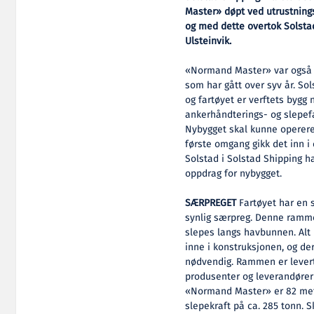
Master» døpt ved utrustnings
og med dette overtok Solstad 
Ulsteinvik.
«Normand Master» var også d
som har gått over syv år. Sol
og fartøyet er verftets byg
ankerhåndterings- og slepefa
Nybygget skal kunne operere
første omgang gikk det inn i 
Solstad i Solstad Shipping h
oppdrag for nybygget.
SÆRPREGET
Fartøyet har en 
synlig særpreg. Denne ramme
slepes langs havbunnen. Alt
inne i konstruksjonen, og de
nødvendig. Rammen er levert 
produsenter og leverandører 
«Normand Master» er 82 mete
slepekraft på ca. 285 tonn. S