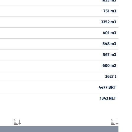
1035 m3
751 m3
3352 m3
401 m3
548 m3
567 m3
600 m2
3627 t
4477 BRT
1343 NET