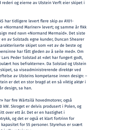
ederi og eierne av Ulstein Verft eier skipet i
S har tidligere levert flere skip av A101-
 ble «Normand Mariner» levert; og samme år fikk
esign med navn «Normand Mermaid». Det siste
av en av Solstads egne kunder, Duncan Shearer
arakteriserte skipet som «et av de beste og
oensinne har fått gleden av å seile med». Om
Lars Peder Solstad at «det har fungert godt,
opulært hos befrakterne». Da Solstad og Ulstein
 skipet, sa viseadministrerende direktør ved
reftelse av Ulsteins kompetanse innen design: –
ein er det en stor bragd at en så viktig aktør i
år design, sa han.
 har fire Wärtsilä hovedmotorer, også
0 kW. Skroget er delvis produsert i Polen, og
tt over ett år. Det er en hastighet i
ykk, og det er også et klart fortrinn for
t kapasitet for 55 personer. Styrehus er svært