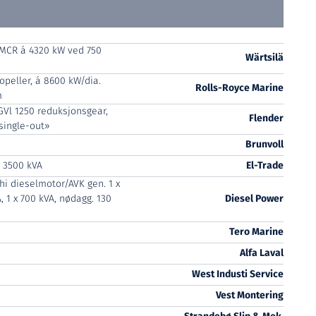
 MCR á 4320 kW ved 750
Wärtsilä
ropeller, á 8600 kW/dia.
Rolls-Royce Marine
m
GVl 1250 reduksjonsgear,
Flender
single-out»
Brunvoll
á 3500 kVA
El-Trade
hi dieselmotor/AVK gen. 1 x
, 1 x 700 kVA, nødagg. 130
Diesel Power
Tero Marine
Alfa Laval
West Industi Service
Vest Montering