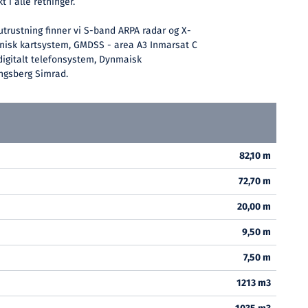
 i alle retninger.
utrustning finner vi S-band ARPA radar og X-
onisk kartsystem, GMDSS - area A3 Inmarsat C
digitalt telefonsystem, Dynmaisk
ngsberg Simrad.
82,10 m
72,70 m
20,00 m
9,50 m
7,50 m
1213 m3