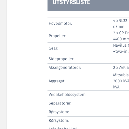
UTSTYRSLISTE
4 x 9L32
Hovedmotor:
o/min
2 x CP P
Propeller:
4400 m
Navilus 
Gear:
«two-in 
Sidepropeller:
Akselgeneratorer:
2 x AvK 
Mitsubis
Aggregat:
2000 kVA
kVA
Vedlikeholdssystem:
Separatorer:
Rørsystem:
Rørsystem: