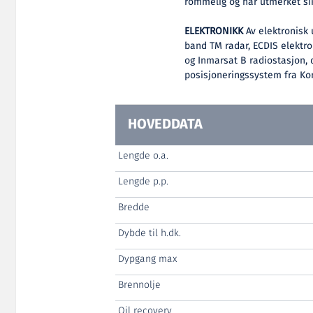
rommelig og har utmerket sikt
ELEKTRONIKK
Av elektronisk 
band TM radar, ECDIS elektr
og Inmarsat B radiostasjon, 
posisjoneringssystem fra Ko
HOVEDDATA
Lengde o.a.
Lengde p.p.
Bredde
Dybde til h.dk.
Dypgang max
Brennolje
Oil recovery