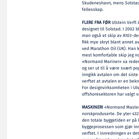
Skudeneshavn, mens Solstad r
fellesskap.
FLERE FRA FØR
Ulstein Verft A
designet til Solstad. I 2002
man også et skip av A103-d
fikk mye skryt blant annet 
ved Marathon Oil (UK). Han k
mest komfortable skip jeg n
«Normand Mariner» sa reder 
og ser ut til å være svært p
inngikk avtalen om det siste
verftet at avtalen er en bek
For designvirksomheten i Ulst
offshoresektoren har valgt v
MASKINERI
«Normand Master»
norskproduserte. De yter 432
den totale byggetiden er på li
byggeprosessen som gjør inntr
verftet. I innredningen er de