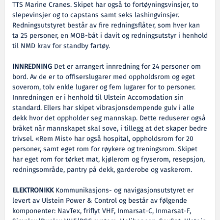
TTS Marine Cranes. Skipet har også to fortøyningsvinsjer, to
slepevinsjer og to capstans samt seks lashingvinsjer.
Redningsutstyret består av fire redningsflåter, som hver kan
ta 25 personer, en MOB-båt i davit og redningsutstyr i henhold
til NMD krav for standby fartøy.
INNREDNING
Det er arrangert innredning for 24 personer om
bord. Av de er to offiserslugarer med oppholdsrom og eget
soverom, tolv enkle lugarer og fem lugarer for to personer.
Innredningen er i henhold til Ulstein Accomodation sin
standard. Ellers har skipet vibrasjonsdempende gulv i alle
dekk hvor det oppholder seg mannskap. Dette reduserer også
bråket når mannskapet skal sove, i tillegg at det skaper bedre
trivsel. «Rem Mist» har også hospital, oppholdsrom for 20
personer, samt eget rom for røykere og treningsrom. Skipet
har eget rom for tørket mat, kjølerom og fryserom, resepsjon,
redningsområde, pantry på dekk, garderobe og vaskerom.
ELEKTRONIKK
Kommunikasjons- og navigasjonsutstyret er
levert av Ulstein Power & Control og består av følgende
komponenter: NavTex, friflyt VHF, Inmarsat-C, Inmarsat-F,