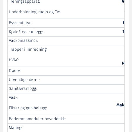
Treningsapparat:
Aktiv
El-S
Underholdning, radio og TV:
Bysseutstyr:
Mare
Kjøle/fryseanlegg:
Tekn
Vaskemaskiner:
El
Trapper i innredning:
Nor
HVAC:
Miljø
Dører:
Utvendige dører:
Lib
Sanitæranlegg:
Vask:
Malerm
Fliser og gulvbelegg:
Baderomsmoduler hoveddekk:
Maling: