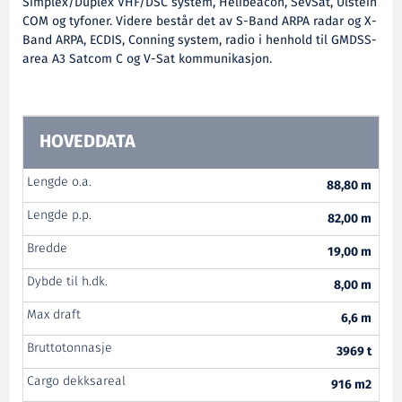
Simplex/Duplex VHF/DSC system, Helibeacon, SevSat, Ulstein
COM og tyfoner. Videre består det av S-Band ARPA radar og X-
Band ARPA, ECDIS, Conning system, radio i henhold til GMDSS-
area A3 Satcom C og V-Sat kommunikasjon.
HOVEDDATA
Lengde o.a.
88,80 m
Lengde p.p.
82,00 m
Bredde
19,00 m
Dybde til h.dk.
8,00 m
Max draft
6,6 m
Bruttotonnasje
3969 t
Cargo dekksareal
916 m2