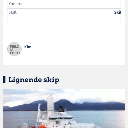
Kamera:
A
Skilt:
Skiltpr
Kim
Lignende skip