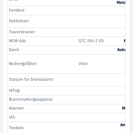
Metallm
Fendere:
F
TTS
Dekkskran:
Traverskraner:
Eiv
MOB-båt:
GTC 700-2 VD
Mare
Davit:
Aukra M
Redningsflåter:
Vikin
Hau
Tyc
Stasjon for brannalarm:
Int
HiFog:
Wa
Brannslukkingsapparat:
Erli
Alarmer:
Marin
IAS:
Amdam
Tredekk: