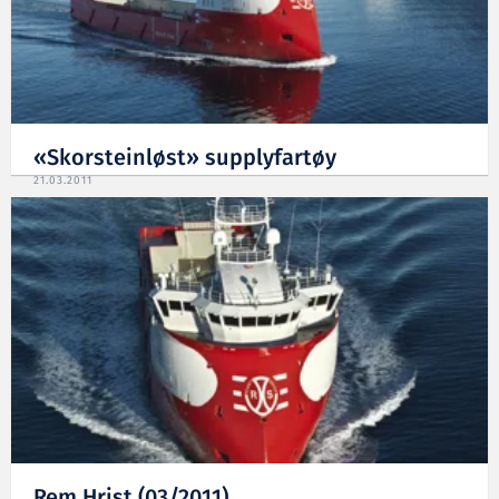
«Skorsteinløst» supplyfartøy
21.03.2011
Rem Hrist (03/2011)