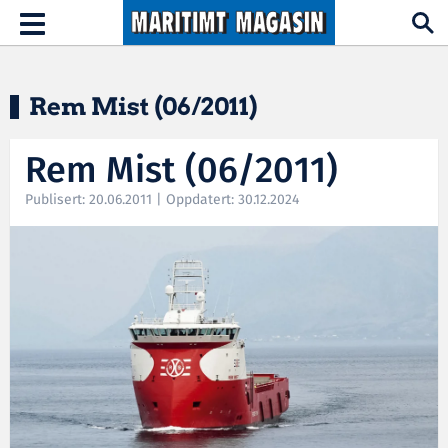
Hopp til hovedinnhold
Toggle
navigation
Rem Mist (06/2011)
Rem Mist (06/2011)
Publisert: 20.06.2011 | Oppdatert: 30.12.2024