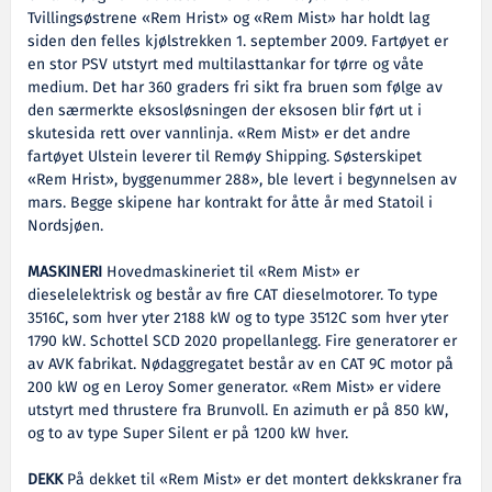
Tvillingsøstrene «Rem Hrist» og «Rem Mist» har holdt lag
siden den felles kjølstrekken 1. september 2009. Fartøyet er
en stor PSV utstyrt med multilasttankar for tørre og våte
medium. Det har 360 graders fri sikt fra bruen som følge av
den særmerkte eksosløsningen der eksosen blir ført ut i
skutesida rett over vannlinja. «Rem Mist» er det andre
fartøyet Ulstein leverer til Remøy Shipping. Søsterskipet
«Rem Hrist», byggenummer 288», ble levert i begynnelsen av
mars. Begge skipene har kontrakt for åtte år med Statoil i
Nordsjøen.
MASKINERI
Hovedmaskineriet til «Rem Mist» er
dieselelektrisk og består av fire CAT dieselmotorer. To type
3516C, som hver yter 2188 kW og to type 3512C som hver yter
1790 kW. Schottel SCD 2020 propellanlegg. Fire generatorer er
av AVK fabrikat. Nødaggregatet består av en CAT 9C motor på
200 kW og en Leroy Somer generator. «Rem Mist» er videre
utstyrt med thrustere fra Brunvoll. En azimuth er på 850 kW,
og to av type Super Silent er på 1200 kW hver.
DEKK
På dekket til «Rem Mist» er det montert dekkskraner fra