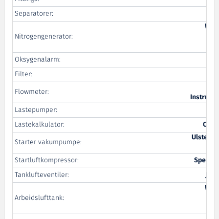
Separatorer:
We
Wil
Nitrogengenerator:
M
Oksygenalarm:
Filter:
Al
Flowmeter:
Instrume
Lastepumper:
Car
Lastekalkulator:
Coas
Ulstein 
Starter vakumpumpe:
Startluftkompressor:
Sperre 
Tanklufteventiler:
John
Wil
Arbeidslufttank:
M