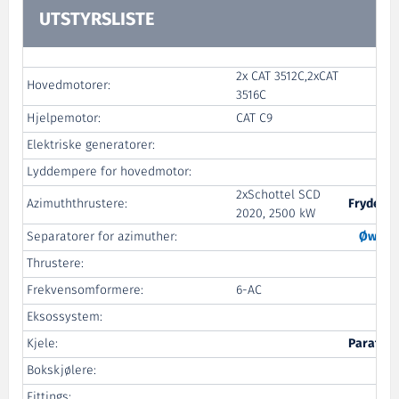
UTSTYRSLISTE
2x CAT 3512C,2xCAT
Hovedmotorer:
Po
3516C
Hjelpemotor:
CAT C9
Po
Elektriske generatorer:
Lyddempere for hovedmotor:
2xSchottel SCD
Azimuththrustere:
Frydenb
2020, 2500 kW
Separatorer for azimuther:
Øwre
-
Thrustere:
B
Frekvensomformere:
6-AC
Eksossystem:
Kjele:
Parat Ha
Bokskjølere:
VD
Fittings: