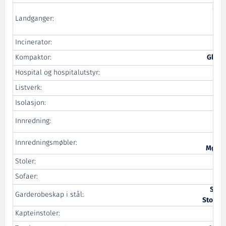
Lan
Landganger:
Sch
V
Incinerator:
T
Kompaktor:
Globa
Hospital og hospitalutstyr:
Listverk:
Vad
Isolasjon:
R&
Innredning:
Innredningsmøbler:
Møbel
Stoler:
Sofaer:
Scan
Garderobeskap i stål:
Storag
Kapteinstoler: