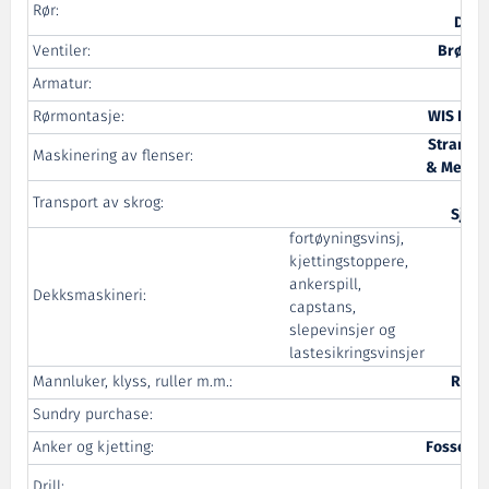
B
Rør:
Dahl
Ventiler:
Brødre
Armatur:
Rørmontasje:
WIS Inst
Strandeb
Maskinering av flenser:
& Mek. V
Transport av skrog:
Sjøtr
fortøyningsvinsj,
kjettingstoppere,
ankerspill,
Dekksmaskineri:
capstans,
slepevinsjer og
lastesikringsvinsjer
Mannluker, klyss, ruller m.m.:
Rapp
Sundry purchase:
T
Anker og kjetting:
Fossen S
Drill: