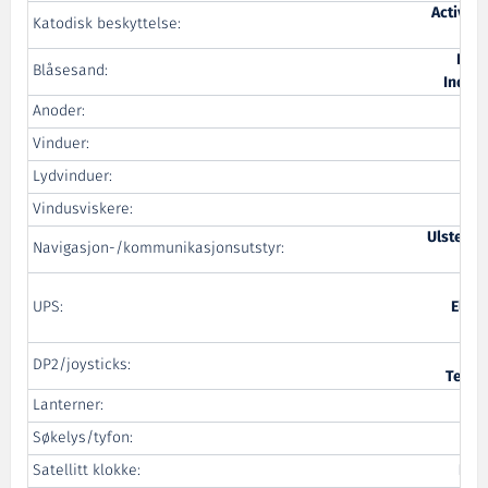
Active 
Katodisk beskyttelse:
Pro
Eina
Blåsesand:
Indrus
Anoder:
E. 
Vinduer:
Lydvinduer:
Vindusviskere:
PM
Ulstein 
Navigasjon-/kommunikasjonsutstyr:
UPS:
Elekt
DP2/joysticks:
Techn
Lanterner:
Søkelys/tyfon:
T
Satellitt klokke:
Erli