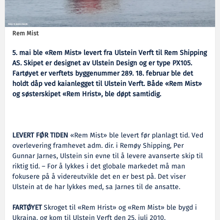
Rem Mist
5. mai ble «Rem Mist» levert fra Ulstein Verft til Rem Shipping
AS. Skipet er designet av Ulstein Design og er type PX105.
Fartøyet er verftets byggenummer 289. 18. februar ble det
holdt dåp ved kaianlegget til Ulstein Verft. Både «Rem Mist»
og søsterskipet «Rem Hrist», ble døpt samtidig.
LEVERT FØR TIDEN
«Rem Mist» ble levert før planlagt tid. Ved
overlevering framhevet adm. dir. i Remøy Shipping, Per
Gunnar Jarnes, Ulstein sin evne til å levere avanserte skip til
riktig tid. – For å lykkes i det globale markedet må man
fokusere på å videreutvikle det en er best på. Det viser
Ulstein at de har lykkes med, sa Jarnes til de ansatte.
FARTØYET
Skroget til «Rem Hrist» og «Rem Mist» ble bygd i
Ukraina, og kom til Ulstein Verft den 25. juli 2010.