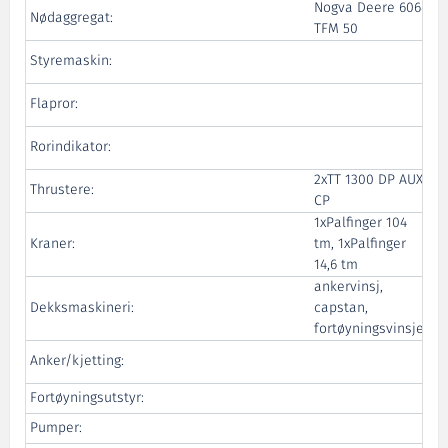
Nogva Deere 6068
Nødaggregat:
TFM 50
Styremaskin:
Flapror:
Rorindikator:
2xTT 1300 DP AUX
Thrustere:
CP
1xPalfinger 104
Kraner:
tm, 1xPalfinger
Be
14,6 tm
ankervinsj,
N
Dekksmaskineri:
capstan,
fortøyningsvinsjer
Anker/kjetting:
Fortøyningsutstyr:
Pumper: