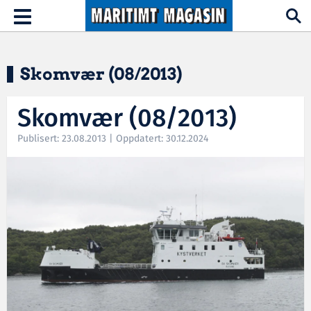
Hopp til hovedinnhold
Toggle
navigation
Skomvær (08/2013)
Skomvær (08/2013)
Publisert: 23.08.2013 | Oppdatert: 30.12.2024