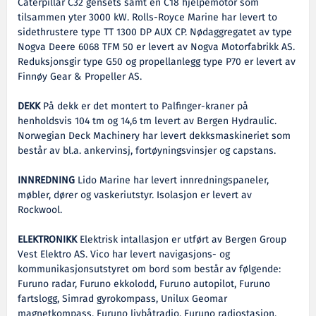
Caterpillar C32 gensets samt en C18 hjelpemotor som
tilsammen yter 3000 kW. Rolls-Royce Marine har levert to
sidethrustere type TT 1300 DP AUX CP. Nødaggregatet av type
Nogva Deere 6068 TFM 50 er levert av Nogva Motorfabrikk AS.
Reduksjonsgir type G50 og propellanlegg type P70 er levert av
Finnøy Gear & Propeller AS.
DEKK
På dekk er det montert to Palfinger-kraner på
henholdsvis 104 tm og 14,6 tm levert av Bergen Hydraulic.
Norwegian Deck Machinery har levert dekksmaskineriet som
består av bl.a. ankervinsj, fortøyningsvinsjer og capstans.
INNREDNING
Lido Marine har levert innredningspaneler,
møbler, dører og vaskeriutstyr. Isolasjon er levert av
Rockwool.
ELEKTRONIKK
Elektrisk intallasjon er utført av Bergen Group
Vest Elektro AS. Vico har levert navigasjons- og
kommunikasjonsutstyret om bord som består av følgende:
Furuno radar, Furuno ekkolodd, Furuno autopilot, Furuno
fartslogg, Simrad gyrokompass, Unilux Geomar
magnetkompass, Furuno livbåtradio, Furuno radiostasjon,