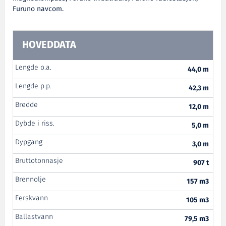
Furuno navcom.
HOVEDDATA
Lengde o.a.
44,0 m
Lengde p.p.
42,3 m
Bredde
12,0 m
Dybde i riss.
5,0 m
Dypgang
3,0 m
Bruttotonnasje
907 t
Brennolje
157 m3
Ferskvann
105 m3
Ballastvann
79,5 m3