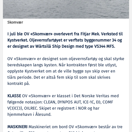
Skomvær
I juli ble OV «Skomvær» overlevert fra Fitjar Mek. Verksted til
Kystverket. Oljevernsfartøyet er verftets byggenummer 34 og
er designet av Wärtsilä Ship Design med type VS344 MFS.
OV «Skomvær» er designet som oljevernsfartøy og skal styrke
beredskapen langs kysten. Når kontrakten først ble utlyst,
opplyste Kystverket om at de ville bygge syv skip over en
tiårs periode. Det er altså fem skip til som skal skrives
kontrakt på.
KLASSE
OV «Skomvær» er klasset i Det Norske Veritas med
følgende notasjon: CLEAN, DYNPOS AUT, ICE-1C, E0, COMF
V(3)C(3), OILREC. Skipet er registrert i NOR og har
hjemmehavn i Ålesund.
MASKINERI
Maskineriet om bord OV «Skomvær» består av tre