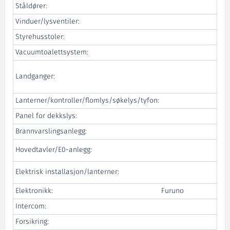
Ståldører:
Vinduer/lysventiler:
Styrehusstoler:
Vacuumtoalettsystem:
Landganger:
Al
Lanterner/kontroller/flomlys/søkelys/tyfon:
Panel for dekkslys:
Brannvarslingsanlegg:
Hovedtavler/E0-anlegg:
Elektrisk installasjon/lanterner:
Elektronikk:
Furuno
Intercom:
Forsikring: